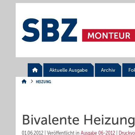
Springe
Springe
Springe
auf
auf
auf
Hauptinhalt
Hauptmenü
SiteSearch
Aktuelle Ausgabe
Archiv
Fo
HEIZUNG
Bivalente Heizun
01.06.2012
|
Veröffentlicht in
Ausgabe 06-2012
|
Druckvo