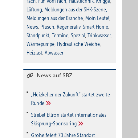
Fach
,
Fun vom Fach
,
Haustechnik
,
Knigge
,
Lüftung
,
Meldungen aus der SHK-Szene
,
Meldungen aus der Branche
,
Moin Leute!
,
News
,
Pfusch
,
Regenerativ
,
Smart Home
,
Standpunkt
,
Termine
,
Spezial
,
Trinkwasser
,
Wärmepumpe
,
Hydraulische Weiche
,
Heizlast
,
Abwasser
News auf SBZ
„Heizkeller der Zu­kunft“ star­tet zwei­te
Run­de
Stiebel Eltron startet internatio­nales
Ski­sprung-Spon­soring
Grohe feiert 70 Jahre Standort