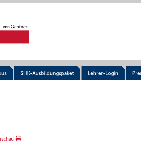
kus
SHK-Ausbildungspaket
Lehrer-Login
Pr
g
rschau