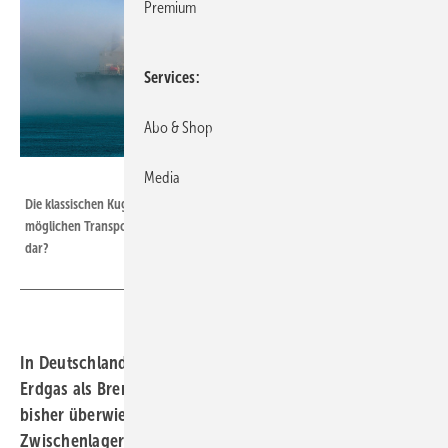
Premium
Services
Abo & Shop
Bild: vladsv - stock.adobe.com
Media
Die klassischen Kugeltanks eines modernen LNG-Tankers. Stellt das eine der
möglichen Transportlösungen für unseren unersättlichen Energiehunger
dar?
In Deutschland wird fast die Hälfte aller Haushalte mit
Erdgas als Brennstoff beheizt. Dieser Brennstoff wird
bisher überwiegend durch Pipelines zu den
Zwischenlagern und schließlich bis zum Verbraucher