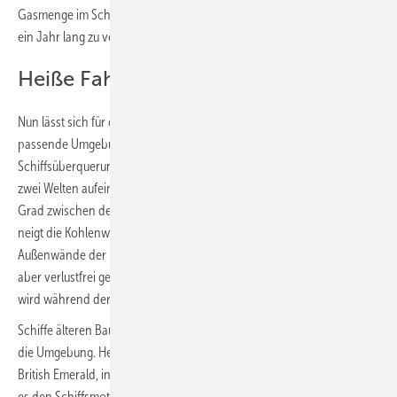
Gasmenge im Schiffsraum würde ausreichen bis zu 40.000 Haushalte
ein Jahr lang zu versorgen.
Heiße Fahrt für kühles Erdgas
Nun lässt sich für den Transport der flüssigen Fracht kaum eine
passende Umgebungstemperatur auf der Erde finden. Bei der
Schiffsüberquerung des Äquators an einem heißen Sommertag stoßen
zwei Welten aufeinander. Bei Temperaturdifferenzen von über 200
Grad zwischen dem Gassee im Tank und der Umgebung am Äquator
neigt die Kohlenwasserstoffsuppe deutlich zum Kochen. Zwar sind die
Außenwände der Membrantanks dieser LNG-Pötte wärmegedämmt,
aber verlustfrei geht es eben doch nicht. Ein Teil der Erdgasflüssigkeit
wird während der Fahrt wieder gasförmig.
Schiffe älteren Baujahrs entließen dieses Gas einfach über Ventile an
die Umgebung. Heutzutage sind moderne Schiffe, wie die gezeigte
British Emerald, in der Lage dieses „Abgas“ zu nutzen. Entweder kann
es den Schiffsmotoren als Brennstoff zugeführt werden, oder das Gas