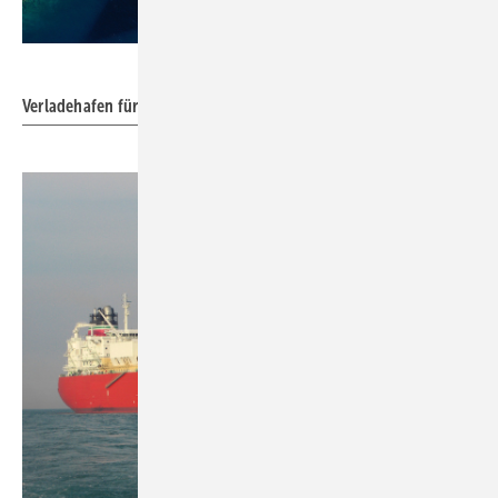
Bild: aerial-drone - stock.adobe.com
Verladehafen für LNG