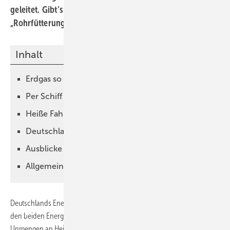
geleitet. Gibt’s da noch was? Wie könnte man außer per
„Rohrfütterung“ den Gashunger unseres Landes stillen?
Inhalt
Erdgas so flüssig wie Erdöl?
Per Schiff um die Welt
Heiße Fahrt für kühles Erdgas
Deutschland schließt auf
Ausblicke für LNG
Allgemeiner Sprachgebrauch
Deutschlands Energiehunger wird zu einem erheblichen Anteil von
den beiden Energieträgern Heizöl und Erdgas gedeckt. Während
Unmengen an Heizöl täglich per Schiff an die Raffinerien geliefert