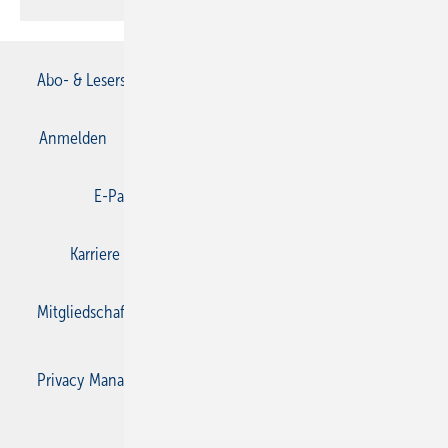
Abo- & Leserservice
AGB
Alle Inhalte chronologisch
Anmelden
Anmeldung & Registrierung
Datenschutz
E-Paper
Gentner Verlag
Impressum
Karriere bei Gentner
Kontakt
Mediaservice
Mitgliedschaften und Engagement
Privacy Manager
Privacy Manager
RSS-Feed
SBZ Monteur abonnieren
© 2026 SBZ Monteur