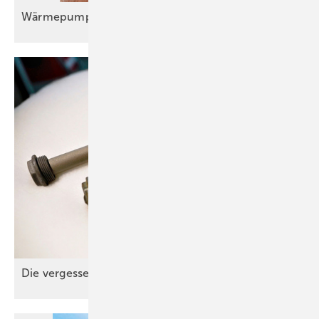
Wärmepumpeneinbau im Bestand wird
Routine
Die verg essene
Anode