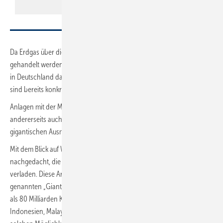
Da Erdgas über die beschriebene Technik der Verflüssigung weltweit
gehandelt werden kann, soll zukünftig die Versorgungssicherheit auch
in Deutschland dadurch erhöht werden. Pläne für die LNG Anlandung
sind bereits konkret.
Anlagen mit der Möglichkeit Gas einerseits anliefern zu lassen und
andererseits auch wieder von dort zu verteilen lohnen eben nur im
gigantischen Ausmaß.
Mit dem Blick auf Wirtschaftlichkeit wird auch über den Bau von Häfen
nachgedacht, die in der Lage sind Erdgas in verflüssigter Form zu
verladen. Diese Art von Häfen lohnen sich nur in der Nähe von so
genannten „Giants“ (Giganten) also riesigen Gasvorkommen mit mehr
als 80 Milliarden Kubikmetern. Zurzeit sind nur Länder wie Algerien,
Indonesien, Malaysia, Iran und seit einigen Jahren auch Katar mit