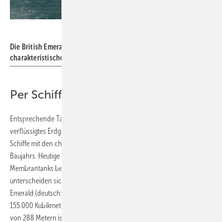
Bild: BP
Die British Emerald ausgestattet mit Membrantanks statt der
charakteristischen Kugeltanks
Per Schiff um die Welt
Entsprechende Tankschiffe für LNG (Liquefied Natural Gas also
verflüssigtes Erdgas) sind seit 1959 rund um die Welt unterwegs.
Schiffe mit den charakteristischen Kugeltanks sind jene älteren
Baujahrs. Heutige Neubauten sind in der Regel mit so genannte
Membrantanks bestückt. Diese Schiffe mit Membrantanks
unterscheiden sich für den Laien nur schwer vom Öltanker. Die British
Emerald (deutsch: Britischer Smaragd) beispielsweise transportiert
155.000 Kubikmeter verflüssigtes Erdgas. Das Schiff mit einer Länge
von 288 Metern ist eines der großen und modernen dieser Art. Die