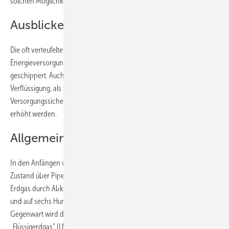
solchen Möglichkeiten ausgestattet.
Ausblicke für LNG
Die oft verteufelte Globalisierung treibt auch Blüten in Bezug auf die
Energieversorgung. Nicht nur Kohle und Erdöl wird um die halbe Welt
geschippert. Auch Erdgas bietet sich, nach entsprechender
Verflüssigung, als weltweites Handelsgut an. Die
Versorgungssicherheit eines Landes kann dadurch
erhöht werden.
Allgemeiner Sprachgebrauch
In den Anfängen wurde Erdgas ausschließlich im gasförmigen
Zustand über Pipelines transportiert. Im Laufe der Zeit gelang es,
Erdgas durch Abkühlung auf minus 160 Grad Celsius zu verflüssigen
und auf sechs Hundertstel seines Volumens zu komprimieren. In der
Gegenwart wird der Energieträger bereits zu 30 Prozent als
„Flüssigerdgas“ (LNG) in Tankern verschifft. Diese Entwicklung hat