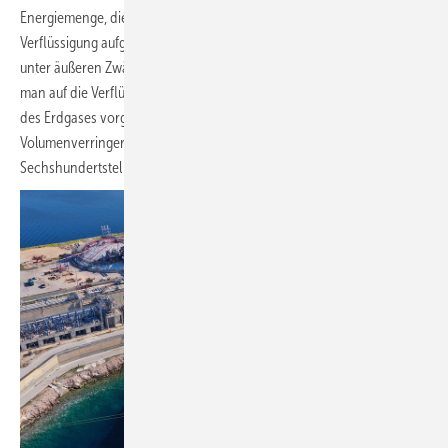
Energiemenge, die in dem flüssigen Erdgas steckt, wird zur
Verflüssigung aufgewandt. Und dies ist der Knackpunkt, warum nur
unter äußeren Zwängen so verfahren wird. Wenn möglich verzichtet
man auf die Verflüssigung. Erst wenn beispielsweise ein Seetransport
des Erdgases vorgesehen ist, wird verflüssigt. Dann spielt die
Volumenverringerung beim Übergang von gasförmig zu flüssig auf ein
Sechshundertstel (1/600) die Vorteile aus.