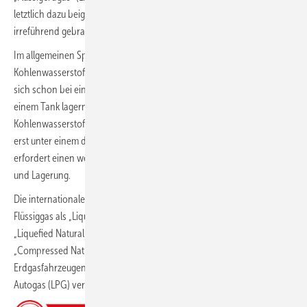
letztlich dazu beigetragen, dass der Begriff „Flüssiggas“ immer häufiger
irreführend gebraucht wird.
Im allgemeinen Sprachgebrauch bezeichnet „Flüssiggas“ seit jeher die
Kohlenwasserstoffe Propan (C3H8) und Butan (C4H10). Diese lassen
sich schon bei einem geringen Druck von sechs oder acht bar in
einem Tank lagern. Erdgas, das als Hauptbestandteil den
Kohlenwasserstoff Methan (CH4) enthält, verflüssigt sich dagegen
erst unter einem deutlich höheren Druck von circa 200 bar. Dies
erfordert einen weitaus größeren technischen Aufwand bei Transport
und Lagerung.
Die internationale Sprachregelung bezeichnet dagegen eindeutig
Flüssiggas als „Liquefied Petroleum Gas“ (LPG), verflüssigtes Erdgas als
„Liquefied Natural Gas“ (LNG) und komprimiertes Erdgas als
„Compressed Natural Gas“ (CNG). Letzteres kommt in
Erdgasfahrzeugen als Kraftstoff zum Einsatz und sollte nicht mit
Autogas (LPG) verwechselt werden.