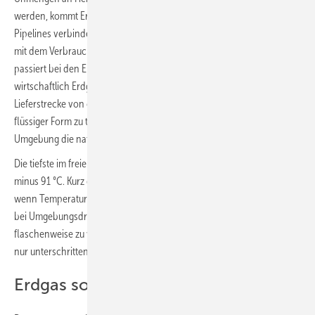
werden, kommt Erdgas in geheimnisvoll gasförmiger Phase daher.
Pipelines verbinden die Lager- und Förderstätten der Gaslieferanten
mit dem Verbraucher. Das hat auch seinen Grund, denn nichts
passiert bei den Energiemultis per Zufall. Es ist eigentlich sehr
wirtschaftlich Erdgas per Pipeline zu transportieren. Erst ab einer
Lieferstrecke von ca. 3000 Kilometern kann es sinnvoll sein Erdgas in
flüssiger Form zu transportieren. Flüssig wird Erdgas aber erst in einer
Umgebung die natürlicherweise nicht auf der Erde herrscht.
Die tiefste im freien gemessene Temperatur auf der Erde liegt bei
minus 91 °C. Kurz darunter, bei minus 114 °C gefriert Alkohol. Aber erst
wenn Temperaturen von minus 163 °C erreicht werden, wird Erdgas
bei Umgebungsdruck flüssig. Es wäre also möglich Erdgas
flaschenweise zu verkaufen, wenn die Temperatur von minus 163 °C
nur unterschritten bliebe.
Erdgas so flüssig wie Erdöl?