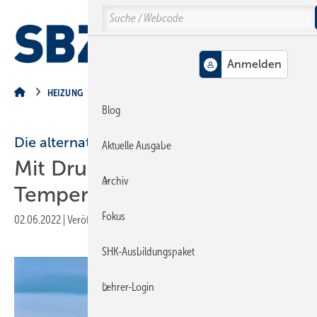
Springe
Springe
Springe
Search
auf
auf
auf
Hauptinhalt
Hauptmenü
SiteSearch
MENÜ
HEIZUNG
Blog
Die alternative Gasversorgung?
Aktuelle Ausgabe
Mit Druck und tiefen
Archiv
Temperaturen
Fokus
02.06.2022
|
Veröffentlicht in
Ausgabe 06-2022
|
Druckvorschau
SHK-Ausbildungspaket
Lehrer-Login