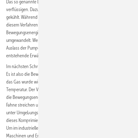
Das so genannte Linde-Verfahren wird angewandt, um Erdgas zu
verflüssigen. Dazu wird also das Gas immer wieder komprimiert und
gekühlt. Während des Komprimierens wird den Erdgasmolekülen in
diesem Verfahren die Bewegungsenergie genommen. Die Folge: Die
Bewegungsenergie der Gasteilchen wird in Wärmeenergie
umgewandelt. Wer eine schlichte Fahrradpumpe bedient und den
Auslass der Pumpe mit dem Daumen verschließt, der spürt die dabei
entstehende Erwärmung.
Im nächsten Schritt wird das Gas abgekühlt und ein wenig entspannt.
Es ist also die Bewegungsenergie der Teilchen entzogen worden und
das Gas wurde wieder leicht entspannt. Bei diesem Vorgang sinkt die
Temperatur. Der Vorgang wird beim Erdgas so lange wiederholt, bis
die Bewegungsenergie der Gasteilchen so gering ist, dass diese die
Fahne streichen und sich bereitwillig verflüssigen. Dies geschieht
unter Umgebungsdruck eben erst bei minus 162 °C. Klar ist, dass
dieses Komprimieren nicht mit einem Haushaltsfön von statten geht.
Um im industriellen Maßstab Erdgas zu verflüssigen, sind ungeheure
Maschinen und Energiemengen notwendig. Etwa ein Drittel der