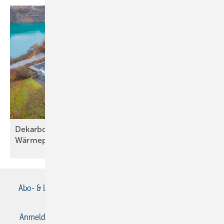
Dekarbonisierung mit effizienter
Wärmepumpentechnik
Abo- & Leserservice
AGB
Alle Inhalte chronologisch
Anmelden
Anmeldung & Registrierung
Datenschutz