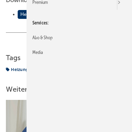
Downloads:
Premium
Heizungswasser im Bypass ltern
Services
Abo & Shop
Teilen
Link kopieren
Media
Tags
Heizung
Heizungswasser
Weitere Inhalte