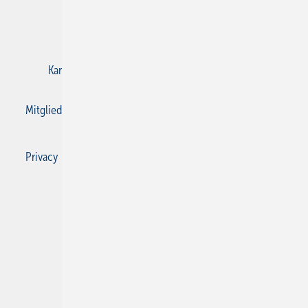
E-Paper
Gentner Verlag
Impressum
Karriere bei Gentner
Kontakt
Mediaservice
Mitgliedschaften und Engagement
Privacy Manager
Privacy Manager
RSS-Feed
SBZ Monteur abonnieren
© 2026 SBZ Monteur