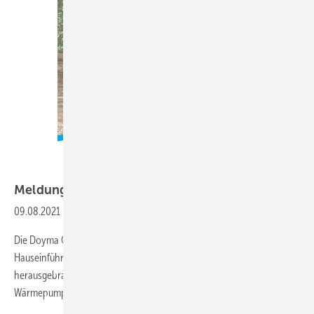
Doyma
Meldungen für die
SHK-Branche
09.08.2021
-
Wärmepumpen-Planungshilfe
Die Doyma GmbH & Co hat mit der "Planungshilfe –
Hauseinführungen für Wärmepumpen“ jetzt einen Ratgeber
herausgebracht. Sie soll einen schnellen Überblick über
Wärmepumpen bieten.