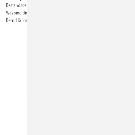
Bestandsgebäude und worauf muss man beim Einregulieren achten?
Was sind die häufigsten Probleme? Antworten gibt Taconova-Experte
Bernd
Krüger.