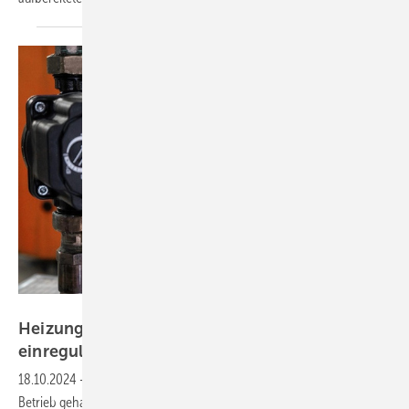
Taconova
Heizungs­um­wälz­pumpen optimal
ein­regulieren
18.10.2024
-
Mit einer Umwälzpumpe wird die Heizungsanlage in
Betrieb gehalten. Wie findet man die richtige Pumpe für Neubau oder