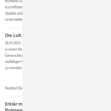
Richtlinie 2009/125/EG geht die Installationswelt komplett zu
hocheffizienten Heizungsumwälzpumpen über. Um jedoch die
Qualität und Leistung dieser neuen Pumpen auch langfristig
sicherstellen zu können, ist die Aufbereitung des
Anlagenwassers...
Die Luft muss
raus
30.07.2013
-
Durch Gluckern macht es auf sich aufmerksam, das Gas
in einem Heizungssystem. Aber alleine die entstehende
Geräuschkulisse veranlasst den Anlagenmechaniker nicht zu seinen
vielfältigen Maßnahmen, um die Luft raus zu lassen, pardon das Gas
zu vertreiben.
Heizfest! (Denn warum soll es auf ’m Bau
immer...
Erklär mal: Geregelte- und Ungeregelte
Pumpen