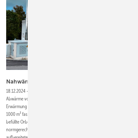
Bild: Orben
Nahwärme aus
Biogas
18.12.2024
-
Der regionale Energieversorger in Heubach nutzt die
Abwärme von drei mit Biogas betriebenen Blockheizkraftwerken zur
Erwärmung des Brauchwassers. Überschüssige Wärme wird in einem
1000 m³ fassenden Pufferspeicher zwischengespeichert. Diesen
befüllte Orben, der Wasserspezialist aus Wiesbaden, mit
normgerechtem Heizungswasser. Ein Orben Trailer TR-10 sorgte für
aufbereitetes Anlagenwasser nach VDI
2035.