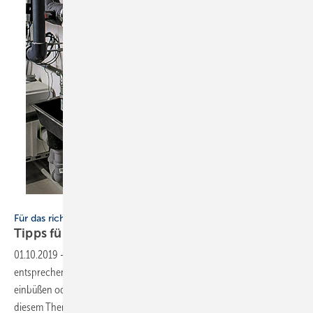
Bild: Grünbeck
Für das richtige Heizungswasser
Tipps fürs richtige
Füllwasser
01.10.2019
-
Heizungswasser muss in modernen Anlagen
entsprechende Eigenschaften aufweisen, will man nicht die Effizienz
einbüßen oder gar einen Ausfall riskieren. Lesen Sie hier, was Profis zu
diesem Thema
empfehlen.