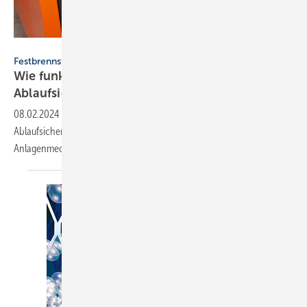
SkyLine - stock.adobe.com
Festbrennstoff-Heizkessel
Wie funktioniert eine thermische
Ablaufsicherung?
08.02.2024
-
Was genau ist eigentlich eine thermische
Ablaufsicherung (TAS), wie funktioniert sie und worauf muss der
Anlagenmechaniker beim Einbau
achten?