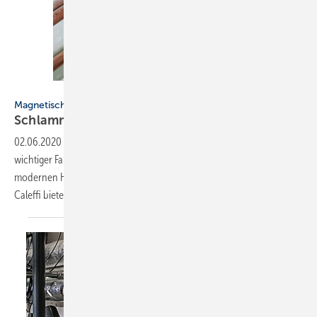
Bilder: Caleffi
Magnetischer Abscheider von Caleffi
Schlammkämpfe
02.06.2020
-
Der einwandfreie Zustand des Heizungswassers ist ein
wichtiger Faktor für den sicheren und wirtschaftlichen Betrieb einer
modernen Heizungsanlage. Lesen Sie, welches Produkt beispielsweise
Caleffi bietet, um dabei zu
unterstützen.