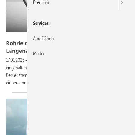
Premium
Services
Viega
Abo & Shop
Rohrleitungsmontage: Kom­pen­sa­ti­on von
Län­gen­än­de­run­gen
Media
17.01.2025
-
Bei Heizungs- und Sanitärinstallationen sollen kurze Wege
eingehalten werden. Aufgrund von wechselnden
Betriebstemperaturen müssen aber Längenänderungen richtig
einberechnet
werden.