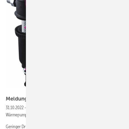
RBM
Meldungen für die
SHK-Szene
31.10.2022
-
ProduktmeldungMagnetitabscheider speziell für
Wärmepumpen
Geringer Druckverlust, hohe Leistung bei großem Durchflussbereich,