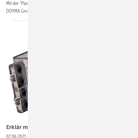
Mit der "Planungshilfe – Hauseinführungen für Wärmepumpen" hat die
DOYMA GmbH & Co jetzt
einen...
Vaillant
Erklär mal:
Wärmetauscher
02.06.2021
-
In der Heizungstechnik spielt der Übergang von