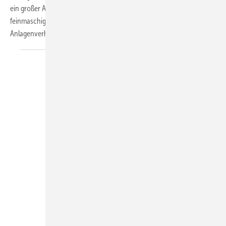
ein großer Auffangbehälter, ein extrem starker Magnet sowie ein
feinmaschiges Filternetz, ideal abgestimmt für hydraulische
Anlagenverhältnisse von Wärmepumpen, aber
auch...