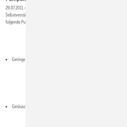
29.07.2011
-
Die Heizungsumwälzpumpe ist heute eine
Selbstverständlichkeit geworden, ebenso wie die Tatsache, dass
folgende Punkte erfüllt werden:
Geringer Energieverbrauch
Geräuscharmut