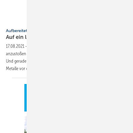
Bild: Stockbyte / thinkstock
Aufbereitetes Heizungswasser
Auf ein langes
Leben
17.08.2021
-
Mit der richtigen Flüssigkeit auf ein langes Leben
anzustoßen hatte schon unter den stahlbewehrten Rittern Tradition.
Und gerade heute wird es wieder wichtig, mit angepasstem Wasser
Metalle vor der Zerstörung zu
schützen.