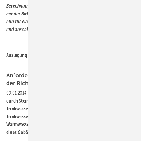
Berechnungsvariante berichtet. Nachdem wir einige Zuschriften,
mit der Bitte erhalten haben es genauer zu machen haben wir
nun für euch es ganz genau gemacht:-). Viel Spass beim Lesen
und anschließenden genauen berechen eines ADG's!
Auslegung von
...
Anforderungen an das Heizungswasser nach
der Richtlinie VDI
2035
09.01.2014
-
Die VDI 2035 Blatt 1 gibt Empfehlungen wie Schäden
durch Steinbildung in Warmwasser-Heizungsanlagen und
Trinkwassererwärmungsanlagen zu vermeiden sind. Sie gilt für
Trinkwassererwärmungsanlagen nach DIN 4753 und für
Warmwasser-Heizungsanlagen nach DIN EN 12828 innerhalb
eines Gebäudes, wenn die
...