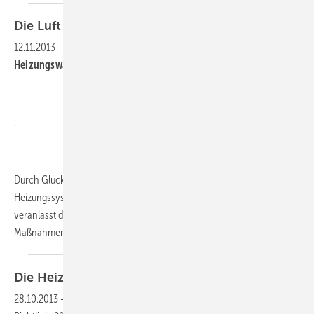
Die Luft muss
raus
12.11.2013
-
Wie funktioniert eigentlich die Entgasung von
Heizungswasser?
.
Durch Gluckern macht es auf sich aufmerksam, das Gas in einem
Heizungssystem. Aber alleine die entstehende Geräuschkulisse
veranlasst den Anlagenmechaniker nicht zu seinen vielfältigen
Maßnahmen um die Luft raus zu lassen, pardon
das...
Die Heizungspumpe steht im
Dreck
28.10.2013
-
Mit der Einführung der europäischen Ökodesign-