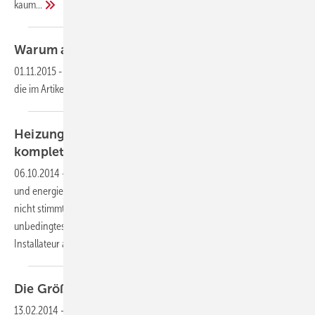
kaum...
Warum aufbereitetes
Heizungswasser?
01.11.2015
-
Dieser Inhalt liegt nur als PDF-Datei vor. Bitte öffnen Sie
die im Artikel verlinkte Datei, um auf den Inhalt
zuzugreifen.
Heizungsbefüllung vor Ort – kompakt,
komplett und
normgerecht
06.10.2014
-
Auch die beste Heizungsanlage kann nicht störungsfrei
und energieeffizient arbeiten, wenn die Qualität des Heizungswassers
nicht stimmt. Daher ist eine fachgerechte Heizungsbefüllung ein
unbedingtes Muss. Mit dem neuen JUDO HEIFI Füllkoffer hat der
Installateur alles Nötige im Gepäck, um
Heizungen...
Die Größe muss
stimmen
13.02.2014
-
Letze Woche haben wir über die überschlägige