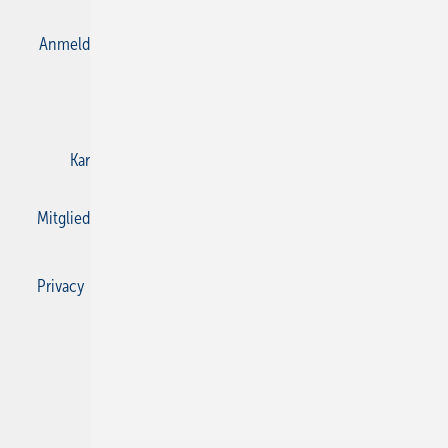
Anmelden
Anmeldung & Registrierung
Datenschutz
E-Paper
Gentner Verlag
Impressum
Karriere bei Gentner
Kontakt
Mediaservice
Mitgliedschaften und Engagement
Privacy Manager
Privacy Manager
RSS-Feed
SBZ Monteur abonnieren
© 2026 SBZ Monteur