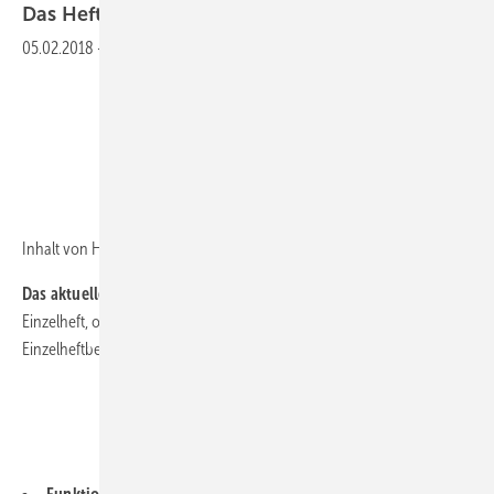
Das Heft
2018-02
05.02.2018
-
Lesen Sie die aktuelle Ausgabe
Inhalt von Heft 2018-02
Das aktuelle Heft auch ohne ABO lesen!
Dann bestellt es doch als
Einzelheft, ohne ABO und ohne Verpflichtung! Hier geht es zur
Einzelheftbestellung.