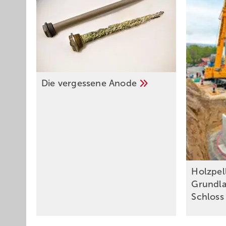
Die verg essene
Anode
Holzpell
Grundla
Schlos