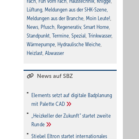
Fach
,
Fun vom Fach
,
Haustechnik
,
Knigge
,
Lüftung
,
Meldungen aus der SHK-Szene
,
Meldungen aus der Branche
,
Moin Leute!
,
News
,
Pfusch
,
Regenerativ
,
Smart Home
,
Standpunkt
,
Termine
,
Spezial
,
Trinkwasser
,
Wärmepumpe
,
Hydraulische Weiche
,
Heizlast
,
Abwasser
News auf SBZ
Elements setzt auf di­gi­ta­le Bad­pla­nung
mit Palette
CAD
„Heizkeller der Zu­kunft“ star­tet zwei­te
Run­de
Stiebel Eltron startet internatio­nales