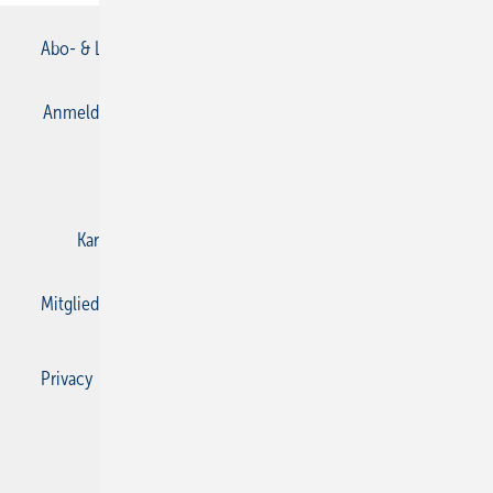
Abo- & Leserservice
AGB
Alle Inhalte chronologisch
Anmelden
Anmeldung & Registrierung
Datenschutz
E-Paper
Gentner Verlag
Impressum
Karriere bei Gentner
Kontakt
Mediaservice
Mitgliedschaften und Engagement
Privacy Manager
Privacy Manager
RSS-Feed
SBZ Monteur abonnieren
© 2026 SBZ Monteur