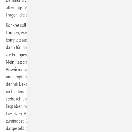
Dämmung von Rohrleitungen. Mit einer neuen Situation bin ich
allerdings grenzwertig gefordert. Derzeit soll ich Antworten geben auf
Fragen, die sich aus dem GEG ergeben.
Konkret soll ich also auf die Frage meines Kunden eine Antwort geben
können, was denn wohl mit seinem Kessel passiert, wenn dieser
komplett ausfällt. Die Investition in einen neuen Wärmeerzeuger steht
dann für ihn an und wird ihn finanziell belasten, ebenso wie Kosten
zur Energieversorgung mit dem dann neu einzubauenden Erzeuger.
Mein Ratschlag an diesen Kunden hat also im Zweifel erhebliche
Auswirkungen. Da haue ich nicht mal eben einen flotten Spruch raus
und empfehle nach Laune einen Wärmeerzeuger aus dem Portfolio
der mir bekannten Hersteller. Mich wegducken kann ich aber auch
nicht, denn der Kunde will ja einen Rat von mir. Vor diesem Dilemma
stehe ich und stehen derzeit viele SHK-Betriebe. Unsere Kompetenz
liegt aber im Bereich der Technik und nicht im Auslegen von
Gesetzen. Aus diesem Grund habe ich in dieser Ausgabe ab Seite 18
zumindest für die Entscheidung auf Basis des GEG einen Weg
dargestellt, der mir schlüssig erscheint und das Beratungsrisiko ein