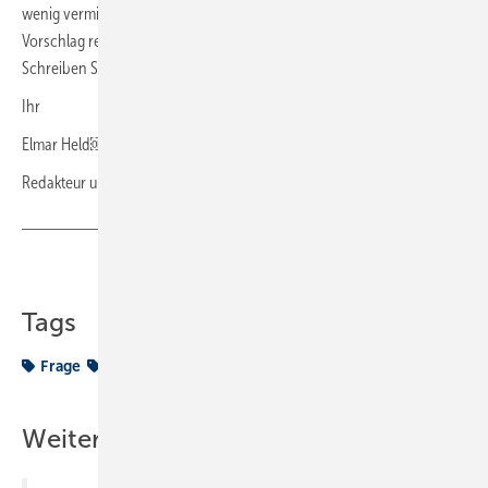
wenig vermindert. Ich bin sehr gespannt, wie Sie als Leser auf meinen
Vorschlag reagieren und welche Ratschläge Sie für mich haben.
Schreiben Sie mir gerne unter dem Betreff „Kesseltausch gemäß GEG“.
Ihr
Elmar Held￼
Redakteur und Dipl.-Ing. für Versorgungstechnik
Teilen
Link kopieren
Tags
Frage
GEG
Weitere Inhalte