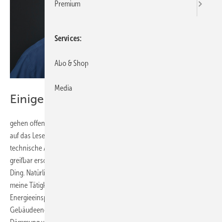
Premium
Services
Abo & Shop
Media
Ei nige von uns…
gehen offen damit um. Sie geben sich zu erkennen als Laien in Bezug
auf das Lesen von Gesetzestexten. Mir geht es ebenso. Ich habe eine
technische Ausrichtung meines Arbeitslebens gewählt, weil mir das
greifbar erscheint. Juristische Zusammenhänge sind nicht so mein
Ding. Natürlich musste ich immer wieder Verordnungen lesen und auf
meine Tätigkeit übertragend anwenden. Die
Energieeinsparverordnung (EnEV) und nun das
Gebäudeenergiegesetz (GEG) sind beispielsweise Maßstab für die