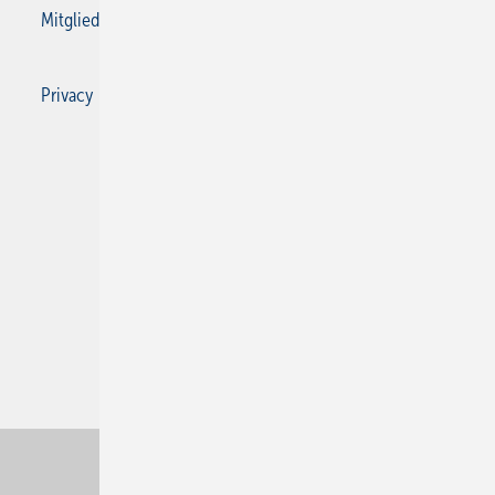
Mitgliedschaften und Engagement
Privacy Manager
Privacy Manager
RSS-Feed
SBZ Monteur abonnieren
© 2026 SBZ Monteur
Nach oben