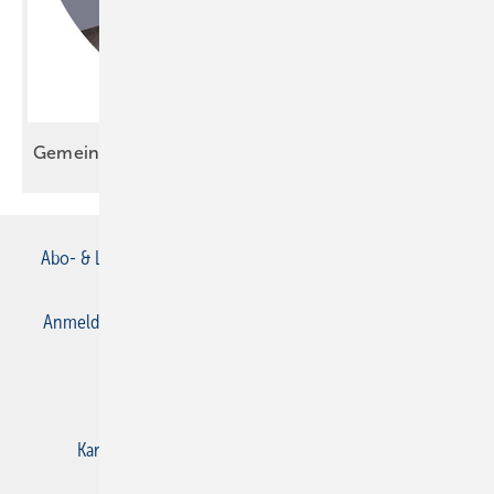
Gemeinsam gewinnt Ihr
mehr
Abo- & Leserservice
AGB
Alle Inhalte chronologisch
Anmelden
Anmeldung & Registrierung
Datenschutz
E-Paper
Gentner Verlag
Impressum
Karriere bei Gentner
Kontakt
Mediaservice