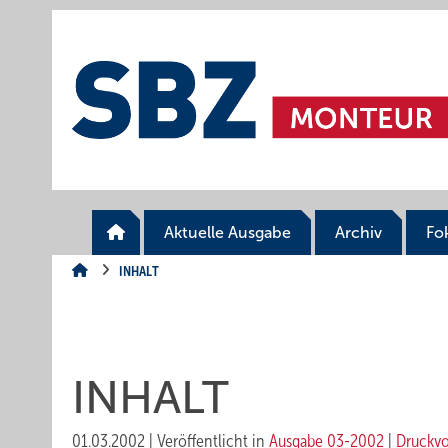
Springe
Springe
Springe
auf
auf
auf
Hauptinhalt
Hauptmenü
SiteSearch
Aktuelle Ausgabe
Archiv
Fo
INHALT
INHALT
01.03.2002
|
Veröffentlicht in
Ausgabe 03-2002
|
Druckv