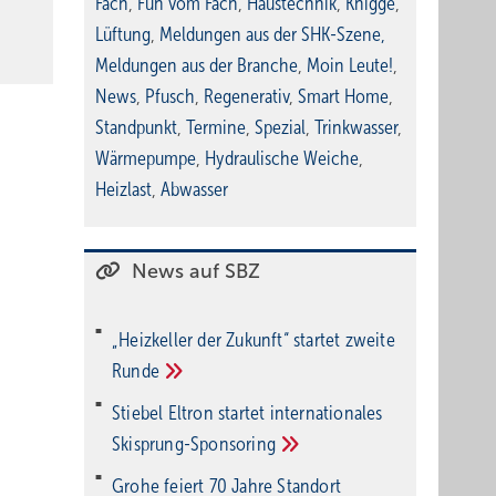
Fach
,
Fun vom Fach
,
Haustechnik
,
Knigge
,
Lüftung
,
Meldungen aus der SHK-Szene
,
Meldungen aus der Branche
,
Moin Leute!
,
News
,
Pfusch
,
Regenerativ
,
Smart Home
,
Standpunkt
,
Termine
,
Spezial
,
Trinkwasser
,
Wärmepumpe
,
Hydraulische Weiche
,
Heizlast
,
Abwasser
News auf SBZ
„Heizkeller der Zu­kunft“ star­tet zwei­te
Run­de
Stiebel Eltron startet internatio­nales
Ski­sprung-Spon­soring
Grohe feiert 70 Jahre Standort