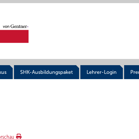
kus
SHK-Ausbildungspaket
Lehrer-Login
Pr
orschau