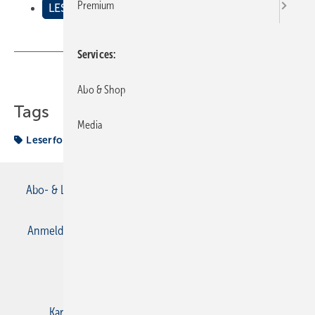
Premium
LESERFORUM
Services
Teilen
Link kopieren
Abo & Shop
Tags
Media
Leserforum
Abo- & Leserservice
AGB
Alle Inhalte chronologisch
Anmelden
Anmeldung & Registrierung
Datenschutz
E-Paper
Gentner Verlag
Impressum
Karriere bei Gentner
Kontakt
Mediaservice