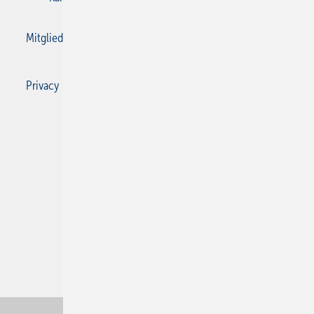
Mitgliedschaften und Engagement
Privacy Manager
Privacy Manager
RSS-Feed
SBZ Monteur abonnieren
© 2026 SBZ Monteur