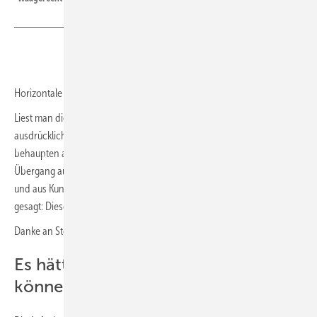
Horizontale Einbaulage ist Kacke
Liest man die Einbauvorschrift des Herstellers, so wird dort
ausdrücklich erwähnt, wie dieser Rohrtrenner zu montieren ist. Wir
behaupten aber auch, dass es logisch erscheint. Zur Ergänzung: Der
Übergang auf den Anschluss für das Abwassersystem (hier in schwarz
und aus Kunststoff) sollte jedenfalls nach unten zeigen. Oder, anders
gesagt: Dieser Rohrtrenner ist senkrecht zu montieren!
Danke an Stefan J. aus Bönen
Es hätte etwas großartiges werden
können, doch leider…