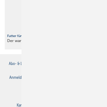
Futter für den Bohrer
Der war im
Weg
Abo- & Leserservice
AGB
Alle Inhalte chronologisch
Anmelden
Anmeldung & Registrierung
Datenschutz
E-Paper
Gentner Verlag
Impressum
Karriere bei Gentner
Kontakt
Mediaservice