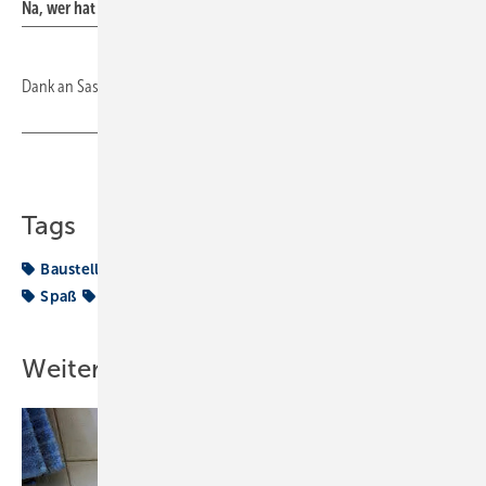
Na, wer hat den Durchblick?
Dank an Sasin Paraksa
Teilen
Link kopieren
Tags
Baustelle
Fun
Fun@Work
Rohrtrenner
Spass
Spaß
VON DER BAUSTELLE
Weitere Inhalte