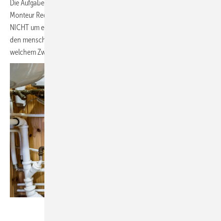
Die Aufgabe dieser seltsamen Konstruktion bleibt auch für die SBZ
Monteur Redaktion im Nebel. Die Hoffnung besteht, dass es sich
NICHT um eine Anordnung handelt aus der dann noch Wasser für
den menschlichen Gebrauch entnommen wird. Rätseln Sie mit, zu
welchem Zweck dieses Ensemble dienen könnte?!
Sasin Paraksa_stock.adobe