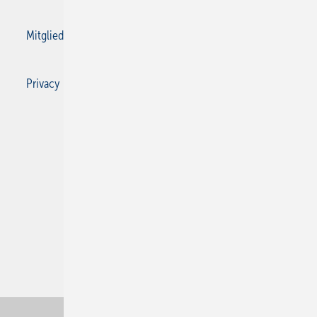
Mitgliedschaften und Engagement
Privacy Manager
Privacy Manager
RSS-Feed
SBZ Monteur abonnieren
© 2026 SBZ Monteur