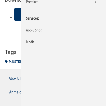
Downloads:
Premium
Prüfung einer neu verlegten Niederdruck-
Gasleitung
Services
Abo & Shop
Teilen
Link kopieren
Media
Tags
MUSTERBERICHTE
Prüfung
Abo- & Leserservice
AGB
Alle Inhalte chronologisch
Anmelden
Anmeldung & Registrierung
Datenschutz
E-Paper
Gentner Verlag
Impressum