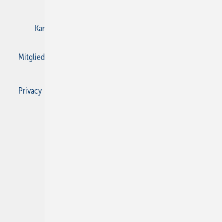
Karriere bei Gentner
Kontakt
Mediaservice
Mitgliedschaften und Engagement
Privacy Manager
Privacy Manager
RSS-Feed
SBZ Monteur abonnieren
© 2026 SBZ Monteur