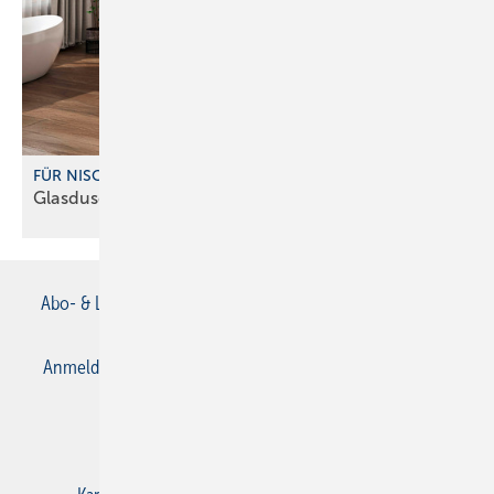
FÜR NISCHEN- UND ECKLÖSUNGEN
Glasdusche mit farbigen
Profilvarianten
Abo- & Leserservice
AGB
Alle Inhalte chronologisch
Anmelden
Anmeldung & Registrierung
Datenschutz
E-Paper
Gentner Verlag
Impressum