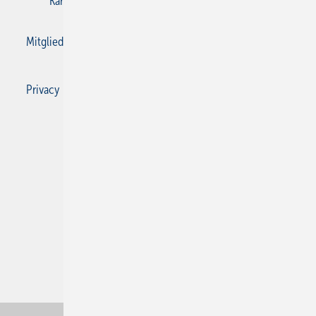
Karriere bei Gentner
Kontakt
Mediaservice
Mitgliedschaften und Engagement
Privacy Manager
Privacy Manager
RSS-Feed
SBZ Monteur abonnieren
© 2026 SBZ Monteur