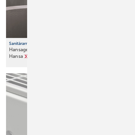
Sanitärarmaturen
Hansagenesis – neue Arma­tu­ren­familie von
Hansa