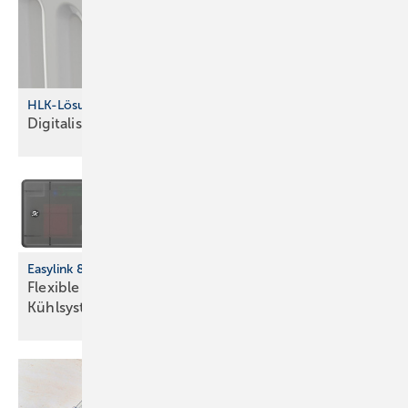
HLK-Lösungen von IMI
Digitalisierung im
Fokus
Easylink 868: Funkl ösung für Einzelraumregelung
Flexible Nachrüstung für Heiz- und
Kühlsysteme