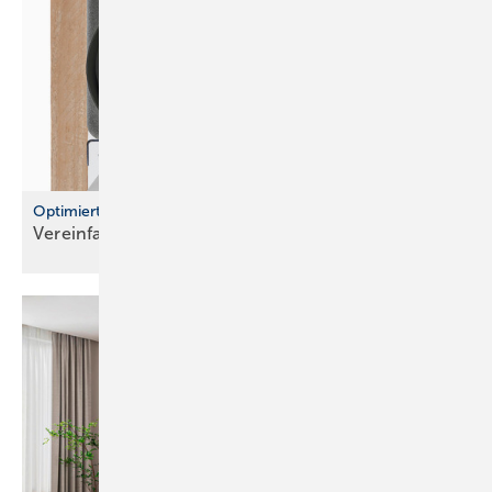
Optimierte Wasserzählerstrecken und Montageblöcke
Vereinfachte Planung und flexible
Installation