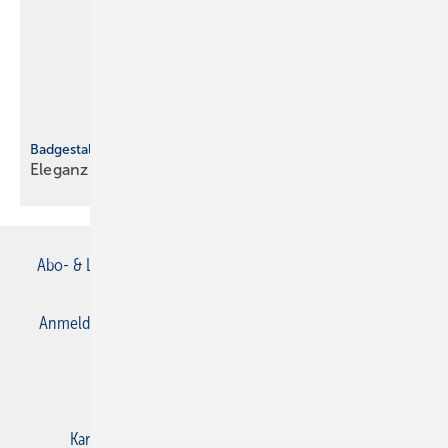
Badgestaltung mit Schwarz
Eleganz und Funktionalität
vereint
Abo- & Leserservice
AGB
Alle Inhalte chronologisch
Anmelden
Anmeldung & Registrierung
Datenschutz
E-Paper
Gentner Verlag
Impressum
Karriere bei Gentner
Kontakt
Mediaservice