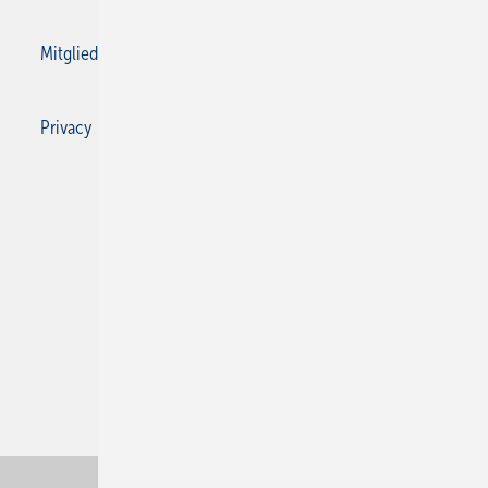
Mitgliedschaften und Engagement
Privacy Manager
Privacy Manager
RSS-Feed
SBZ Monteur abonnieren
© 2026 SBZ Monteur