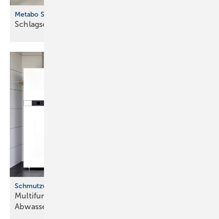
Metabo SSW 18 LTX 550 BL
Schlagschrauber für vielseitige
Anwendungen
Schmutzwasserhebeanlage von Pentair Jung Pumpen
Multifunktionale Lösung für fäkalienfreies
Abwasser