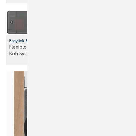
Easylink 868: Funkl ösung für Einzelraumregelung
Flexible Nachrüstung für Heiz- und
Kühlsysteme