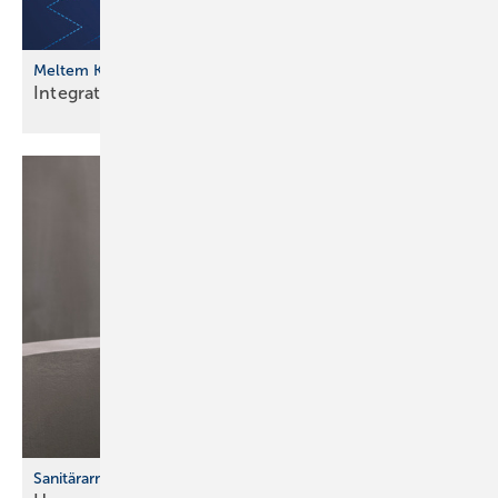
Meltem Komfortlüftung
Integration in Gebäudeleittechnik
möglich
Sanitärarmaturen