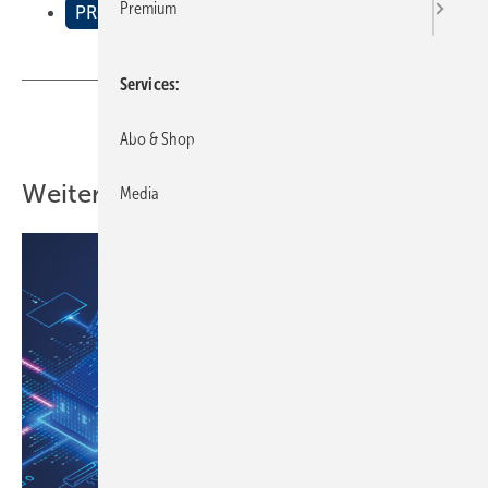
Premium
PRODUKTE
Services
Teilen
Link kopieren
Abo & Shop
Weitere Inhalte
Media