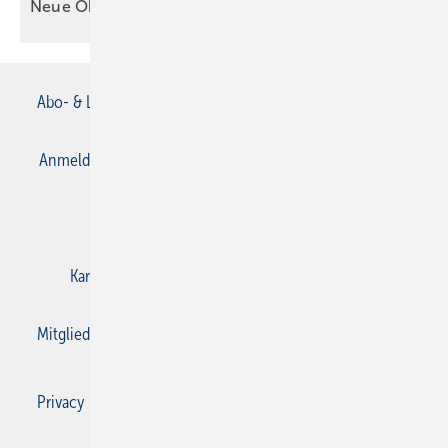
Neue Oberflächen für
Badkeramik
Abo- & Leserservice
AGB
Alle Inhalte chronologisch
Anmelden
Anmeldung & Registrierung
Datenschutz
E-Paper
Gentner Verlag
Impressum
Karriere bei Gentner
Kontakt
Mediaservice
Mitgliedschaften und Engagement
Privacy Manager
Privacy Manager
RSS-Feed
SBZ Monteur abonnieren