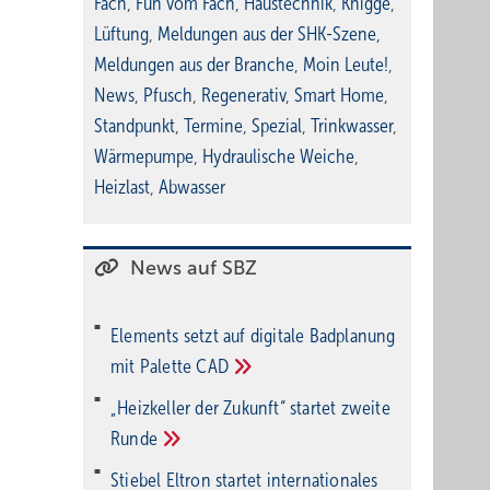
Fach
,
Fun vom Fach
,
Haustechnik
,
Knigge
,
Lüftung
,
Meldungen aus der SHK-Szene
,
Meldungen aus der Branche
,
Moin Leute!
,
News
,
Pfusch
,
Regenerativ
,
Smart Home
,
Standpunkt
,
Termine
,
Spezial
,
Trinkwasser
,
Wärmepumpe
,
Hydraulische Weiche
,
Heizlast
,
Abwasser
News auf SBZ
Elements setzt auf di­gi­ta­le Bad­pla­nung
mit Palette
CAD
„Heizkeller der Zu­kunft“ star­tet zwei­te
Run­de
Stiebel Eltron startet internatio­nales