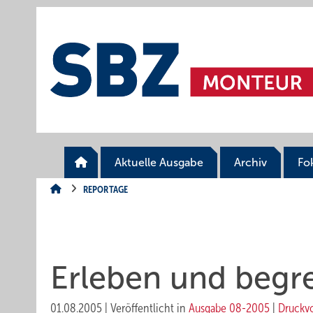
Springe
Springe
Springe
auf
auf
auf
Hauptinhalt
Hauptmenü
SiteSearch
Aktuelle Ausgabe
Archiv
Fo
REPORTAGE
Erleben und begre
01.08.2005
|
Veröffentlicht in
Ausgabe 08-2005
|
Druckv