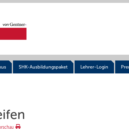
kus
SHK-Ausbildungspaket
Lehrer-Login
Pr
ifen
orschau