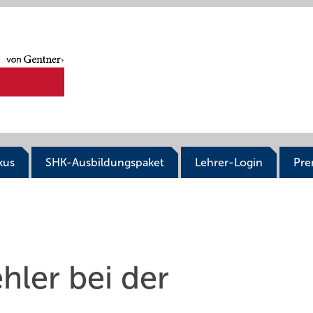
kus
SHK-Ausbildungspaket
Lehrer-Login
Pr
hler bei der