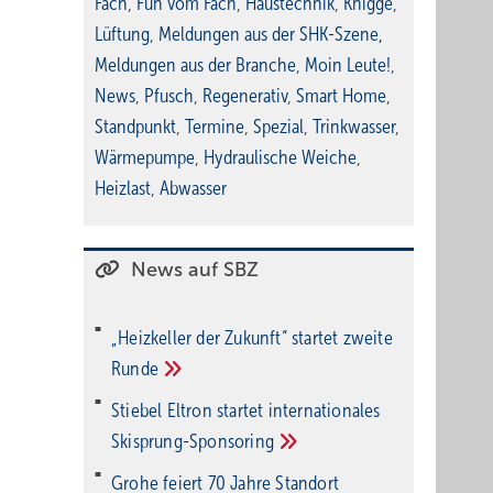
Fach
,
Fun vom Fach
,
Haustechnik
,
Knigge
,
Lüftung
,
Meldungen aus der SHK-Szene
,
Meldungen aus der Branche
,
Moin Leute!
,
News
,
Pfusch
,
Regenerativ
,
Smart Home
,
Standpunkt
,
Termine
,
Spezial
,
Trinkwasser
,
Wärmepumpe
,
Hydraulische Weiche
,
Heizlast
,
Abwasser
News auf SBZ
„Heizkeller der Zu­kunft“ star­tet zwei­te
Run­de
Stiebel Eltron startet internatio­nales
Ski­sprung-Spon­soring
Grohe feiert 70 Jahre Standort