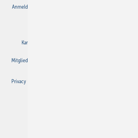
Anmelden
Anmeldung & Registrierung
Datenschutz
E-Paper
Gentner Verlag
Impressum
Karriere bei Gentner
Kontakt
Mediaservice
Mitgliedschaften und Engagement
Privacy Manager
Privacy Manager
RSS-Feed
SBZ Monteur abonnieren
© 2026 SBZ Monteur