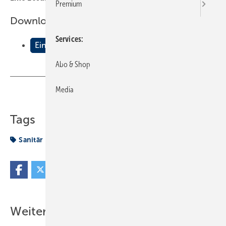
Premium
Downloads:
Services
Ein System f√ºr alle
Abo & Shop
Media
Teilen
Link kopieren
Tags
Sanitär
system
Weitere Inhalte