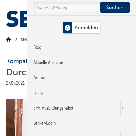
Springe
Springe
Springe
Search
auf
auf
auf
Hauptinhalt
Hauptmenü
SiteSearch
MENÜ
SANITÄR
Blog
Kompaktes Hauswassercenter
Aktuelle Ausgabe
Durchdachte Lösung
Archiv
27.07.2021
|
Druckvorschau
Fokus
SHK-Ausbildungspaket
Lehrer-Login