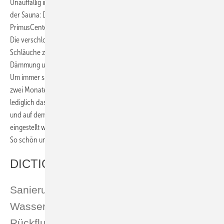
Unauffällig im Keller, Heizungs- und Hobbyraum, Partyzimmer oder in
der Sauna: Durch das solide, formschöne Design eignet sich das
PrimusCenter insbesondere für Technik- und Hauswirtschaftsräume.
Die verschlossene Verkleidung lässt keinen Blick auf Anschlüsse und
Schläuche zu. Sämtliche Technik ist dahinter untergebracht, die
Dämmung und Isolation ist gleichzeitig gewährleistet.
Um immer sauberes, hygienisch reines Wasser zu erhalten, muss alle
zwei Monate eine Rückspülung erfolgen. Zur Erinnerung muss
lediglich das Sichtfenster des Hauswassercenters geöffnet werden
und auf dem Memory-Ring der Termin für die nächste Rückspülung
eingestellt werden. Eine Rückspülautomatik ist jederzeit nachrüstbar.
So schön und aufgeräumt kann eine Wasserinstallation aussehen.
DICTIONARY
Sanierung = restauration
Wasserverbrauch = water consumption
Rückflussverhinderer = backflow preventer