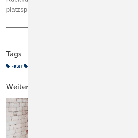
platzsparend = space saving
Teilen
Link kopieren
Tags
Filter
Hygiene
Sanitär
Trinkwasser
Weitere Inhalte