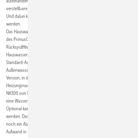
aufeinander abgestimmt sind. Das funktioniert dank eines
verstellbaren Befestigungssystems mit gerade mal drei Schrauben.
Und dabei kann auch der Rohrwandabstand variabel eingestellt
werden.
Das Hauswassercenter gibt es in drei Varianten. Die Basic-Ausführung
des PrimusCenters umfasst die Komponenten Rückflussverhinderer,
Rückspülfilter, Druckminderer, Trinkwasserverteilung für Speicher- und
Hauswasserinstallation sowie Speichersicherheitsgruppe. Die
Standard-Ausführung des Hauswassercenters bietet zusätzlich einen
Außenwasseranschluss. Daneben gibt es auch noch eine Upgrade-
Version, in der eine Rückspülautomatik und ein Anschluss-Set für die
Heizungsnachfüllung, zum Beispiel mit der Nachfüllkombination
NK300 von Honeywell, enthalten sind. Ein zusätzlicher Anschluss für
eine Wasserenthärtungseinheit ist bei allen Varianten erhältlich.
Optional kann jede Variante um mehrere Kaltwasserstränge erweitert
werden. Dass beim Einsatz eines solchen Hauswassercenters nur
noch ein Abwasseranschluss nötig ist, spart zusätzlich Platz und
Aufwand in der Abwasser-Installation.