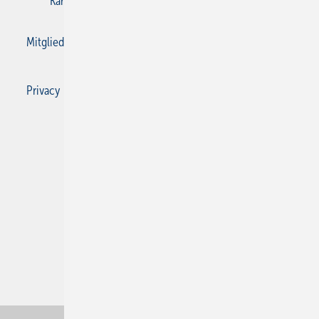
Karriere bei Gentner
Kontakt
Mediaservice
Mitgliedschaften und Engagement
Privacy Manager
Privacy Manager
RSS-Feed
SBZ Monteur abonnieren
© 2026 SBZ Monteur