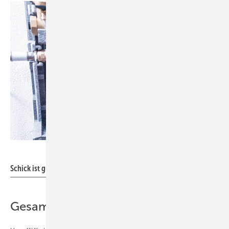
Bilder: Honeywell
Schick ist gut, aber auch die inneren Werte müssen stimmen
Gesamtkonzept zählt