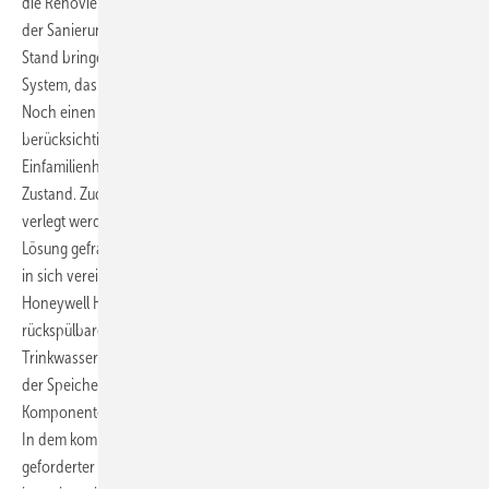
die Renovierung und Umgestaltung an. Der Bauherr wollte im Zuge
der Sanierung auch die Trinkwasserinstallation auf den neuesten
Stand bringen lassen. Dazu zählt auch immer ein gut durchdachtes
System, das den Wasserverbrauch und die Wasserhygiene beachtet.
Noch einen weiteren Aspekt galt es in dem Gebäude zu
berücksichtigen: Die veraltete Trinkwasserinstallation des
Einfamilienhauses befand sich in einem suboptimal verbauten
Zustand. Zudem sollte die neue Trinkwasserinstallation räumlich
verlegt werden. Aufgrund der beengten Platzverhältnisse war eine
Lösung gefragt, die auf kleinstem Raum alle erforderlichen Funktionen
in sich vereint. Die Entscheidung fiel auf das Primuscenter von
Honeywell Haustechnik. Vom Rückflussverhinderer bis zum
rückspülbaren Filter, vom Druckminderer bis zur
Trinkwasserverteilung für Speicher- und Hauswasserinstallation sowie
der Speichersicherheitsgruppe: Das Gerät integriert sämtliche
Komponenten.
In dem kompakten Hauswassercenter verbirgt sich viel Technik: Ein
geforderter kontrollierbarer Rückflussverhinderer ist genauso