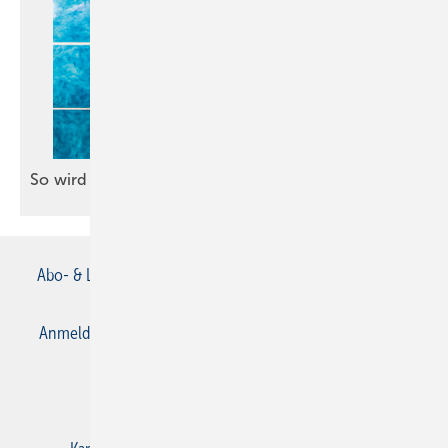
So wird eine Wannentür
nachgerüstet
Abo- & Leserservice
AGB
Alle Inhalte chronologisch
Anmelden
Anmeldung & Registrierung
Datenschutz
E-Paper
Gentner Verlag
Impressum