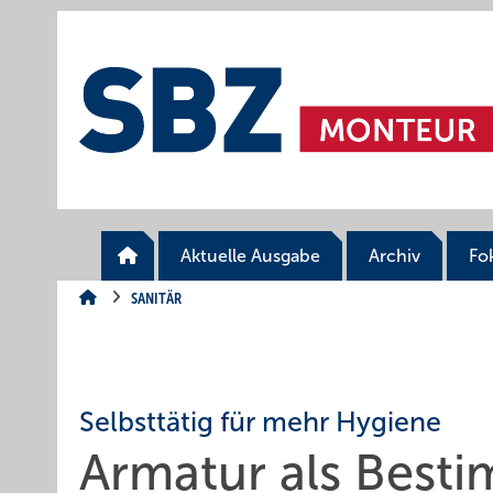
Springe
Springe
Springe
auf
auf
auf
Hauptinhalt
Hauptmenü
SiteSearch
Aktuelle Ausgabe
Archiv
Fo
SANITÄR
Selbsttätig für mehr Hygiene
Armatur als Best