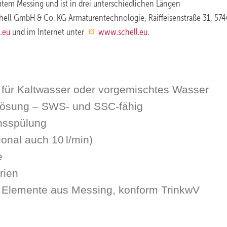
mtem Messing und ist in drei unterschiedlichen Längen
Schell GmbH & Co. KG Armaturentechnologie, Raiffeisenstraße 31, 57
.eu
und im Internet unter
www.schell.eu
.
 für Kaltwasser oder vorgemischtes Wasser
slösung – SWS- und SSC-fähig
onsspülung
ional auch 10 l/min)
e
rien
 Elemente aus Messing, konform TrinkwV