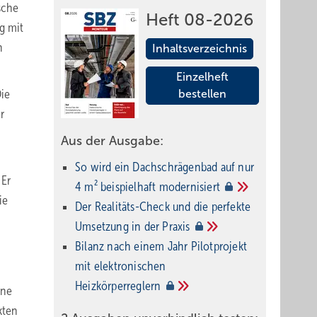
sche
Heft 08-2026
g mit
n
Inhaltsverzeichnis
Einzelheft
Die
bestellen
r
Aus der Ausgabe:
So wird ein Dach­schrägenbad auf nur
 Er
4 m² beispielhaft
modernisiert
ie
Der Realitäts-Check und die perfekte
Umsetzung in der
Praxis
Bilanz nach einem Jahr Pilotprojekt
mit elektronischen
Heizkörperreglern
ine
kten