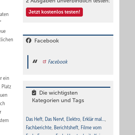
2 Ausgaben unverbindlich testen:
Jetzt kostenlos testen!
raten
“
eue
tlichen
Facebook
Facebook
r ein
 Platz
Die wichtigsten
euen
Kategorien und Tags
ich
r
Das Heft
,
Das Nervt
,
Elektro
,
Erklär mal…
,
ystem
Fachberichte
,
Berichtsheft
,
Filme vom