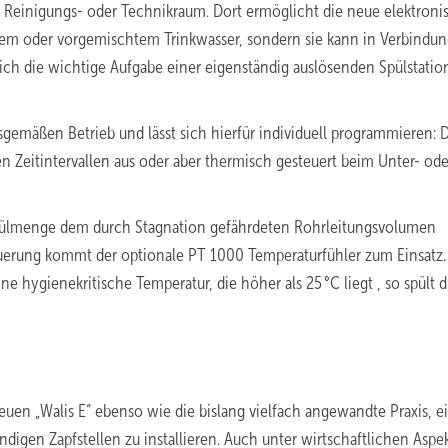
em Reinigungs- oder Technikraum. Dort ermöglicht die neue elektroni
tem oder vorgemischtem Trinkwasser, sondern sie kann in Verbindun
h die wichtige Aufgabe einer eigenständig auslösenden Spülstatio
sgemäßen Betrieb und lässt sich hierfür individuell programmieren: 
n Zeitintervallen aus oder aber thermisch gesteuert beim Unter- ode
 Spülmenge dem durch Stagnation gefährdeten Rohrleitungsvolumen
uerung kommt der optionale PT 1000 Temperaturfühler zum Einsatz.
eine hygienekritische Temperatur, die höher als 25 °C liegt , so spült d
euen „Walis E“ ebenso wie die bislang vielfach angewandte Praxis, e
ndigen Zapfstellen zu installieren. Auch unter wirtschaftlichen Aspe