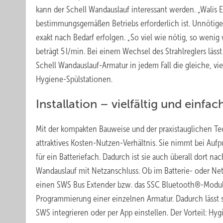
kann der Schell Wandauslauf interessant werden. „Walis 
bestimmungsgemäßen Betriebs erforderlich ist. Unnötige
exakt nach Bedarf erfolgen. „So viel wie nötig, so wenig w
beträgt 5 l/min. Bei einem Wechsel des Strahlreglers läss
Schell Wandauslauf-Armatur in jedem Fall die gleiche, vie
Hygiene-Spülstationen.
Installation – vielfältig und einfac
Mit der kompakten Bauweise und der praxistauglichen Tec
attraktives Kosten-Nutzen-Verhältnis. Sie nimmt bei Aufp
für ein Batteriefach. Dadurch ist sie auch überall dort na
Wandauslauf mit Netzanschluss. Ob im Batterie- oder Ne
einen SWS Bus Extender bzw. das SSC Bluetooth®-Modul a
Programmierung einer einzelnen Armatur. Dadurch lässt 
SWS integrieren oder per App einstellen. Der Vorteil: Hy