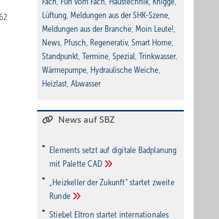
Fach
,
Fun vom Fach
,
Haustechnik
,
Knigge
,
Lüftung
,
Meldungen aus der SHK-Szene
,
462
Meldungen aus der Branche
,
Moin Leute!
,
News
,
Pfusch
,
Regenerativ
,
Smart Home
,
Standpunkt
,
Termine
,
Spezial
,
Trinkwasser
,
Wärmepumpe
,
Hydraulische Weiche
,
Heizlast
,
Abwasser
News auf SBZ
Elements setzt auf di­gi­ta­le Bad­pla­nung
mit Palette
CAD
„Heizkeller der Zu­kunft“ star­tet zwei­te
Run­de
Stiebel Eltron startet internatio­nales