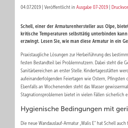
04.07.2019
|
Veröffentlicht in
Ausgabe 07-2019
|
Druckvo
Schell, einer der Armaturenhersteller aus Olpe, bie
kritische Temperaturen selbsttätig unterbinden k
erzwingt. Lesen Sie, wie man diese Armatur in ein G
Praxistaugliche Lösungen zur Herbeiführung des bestim
festen Bestandteil bei Problemnutzern. Dabei steht die G
Sanitärbereichen an erster Stelle. Kindertagesstätten we
aufeinanderfolgenden Feiertagen wie Ostern, Pfingsten 
Ebenfalls an Wochenenden steht das Wasser gewissermaß
Stagnationsproblemen bietet in vielen Fällen sicherlich 
Hygienische Bedingungen mit ge
Die neue Wandauslauf-Armatur „Walis E“ hat Schell auch f