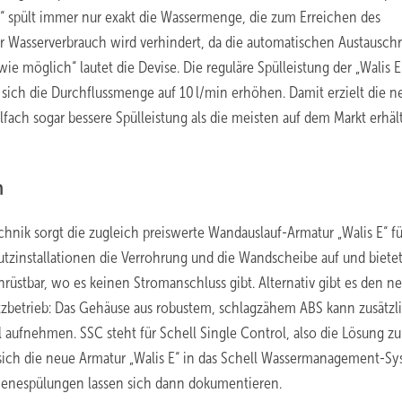
E“ spült immer nur exakt die Wassermenge, die zum Erreichen des
r Wasserverbrauch wird verhindert, da die automatischen Austausch
ie möglich“ lautet die Devise. Die reguläre Spülleistung der „Walis E
t sich die Durchflussmenge auf 10 l/min erhöhen. Damit erzielt die n
lfach sogar bessere Spülleistung als die meisten auf dem Markt erhäl
h
hnik sorgt die zugleich preiswerte Wandauslauf-Armatur „Walis E“ fü
utzinstallationen die Verrohrung und die Wandscheibe auf und bietet
chrüstbar, wo es keinen Stromanschluss gibt. Alternativ gibt es den n
tzbetrieb: Das Gehäuse aus robustem, schlagzähem ABS kann zusätzl
ufnehmen. SSC steht für Schell Single Control, also die Lösung zu
sich die neue Armatur „Walis E“ in das Schell Wassermanagement-S
giene­spülungen lassen sich dann dokumentieren.