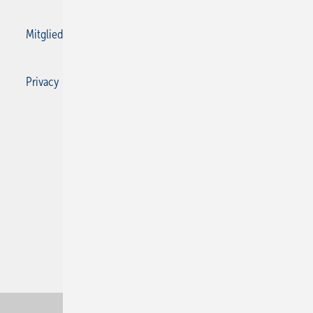
Mitgliedschaften und Engagement
Privacy Manager
Privacy Manager
RSS-Feed
SBZ Monteur abonnieren
© 2026 SBZ Monteur