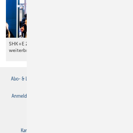
SHK+E 2026: Was Monteure wirklich
weiterbringt
Abo- & Leserservice
AGB
Alle Inhalte chronologisch
Anmelden
Anmeldung & Registrierung
Datenschutz
E-Paper
Gentner Verlag
Impressum
Karriere bei Gentner
Kontakt
Mediaservice