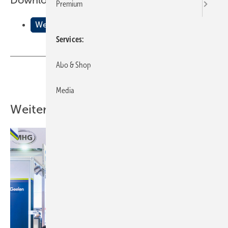
Downloads:
Premium
Wenn ein Laser Methan erkennt
Services
Abo & Shop
Teilen
Link kopieren
Media
Weitere Inhalte