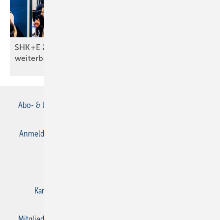
SHK+E 2026: Was Monteure wirklich
weiterbringt
Abo- & Leserservice
AGB
Alle Inhalte chronologisch
Anmelden
Anmeldung & Registrierung
Datenschutz
E-Paper
Gentner Verlag
Impressum
Karriere bei Gentner
Kontakt
Mediaservice
Mitgliedschaften und Engagement