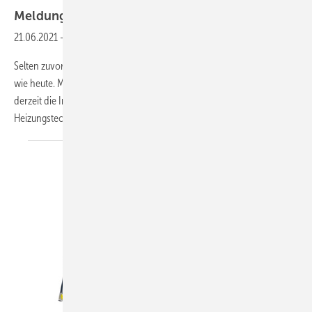
Meldungen für die
SHK-Branche
21.06.2021
-
Heizung als System betrachten
Selten zuvor war die Modernisierung des Heizungssystems so attraktiv
wie heute. Mit Fördersätzen von bis zu 45 % unterstützt der Staat
derzeit die Investition pro Klimaschutz. Dabei gilt jedoch: Moderne
Heizungstechnik kann ihr maximales Effizienzpotenzial nur
dann...