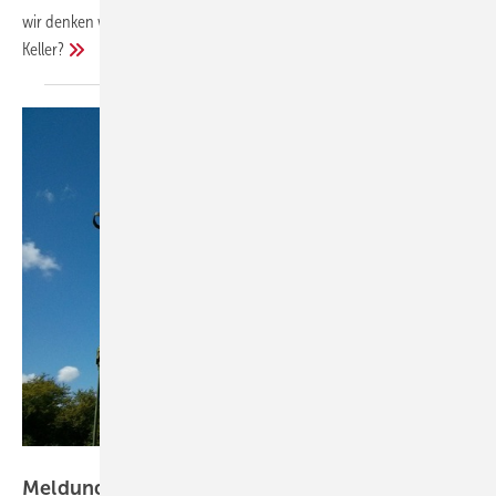
wir denken weiter, etwa: Fernwärmeanschluss oder Heizkessel im
Keller?
www.pixabay.com / Moni49
Meldungen für die
SHK-Branche