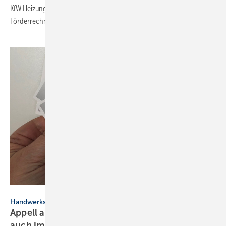
KfW Heizungsförderung beantragen – Stiebel Eltron hat seinen
Förderrechner
angepasst.
Handwerkskammer Region Stuttgart
Handwerkskammer Region Stuttgart
Appell an die BRg: „Unter­nehmer­tum muss sich
auch im Hand­werk
lohnen“