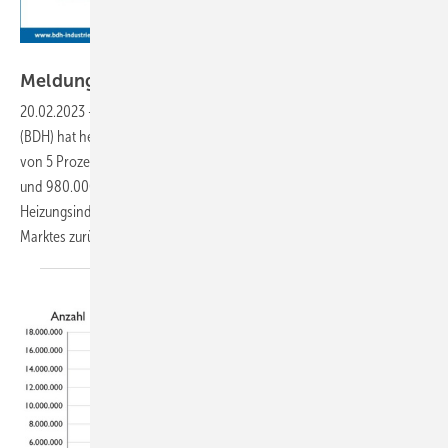
BDH
Meldungen für die
SHK-Szene
20.02.2023
-
Der Bundesverband der Deutschen Heizungsindustrie
(BDH) hat heute seine Jahresbilanz für 2022 vorgelegt. Mit einem Plus
von 5 Prozent im Gesamtmarkt gegenüber dem Vorjahreszeitraum
und 980.000 in Verkehr gebrachten Wärmeerzeugern blickt die
Heizungsindustrie auf eine positive Entwicklung des deutschen
Marktes
zurück.