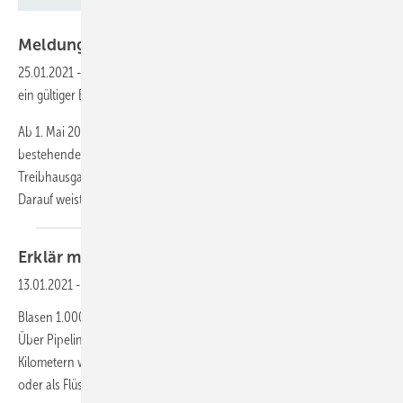
Zukunft Altbau
Meldungen aus der
SHK-Szene
25.01.2021
-
Neue Regeln für EnergieausweiseBei Mieterwechsel ist
ein gültiger Energieausweis vorzulegen.
Ab 1. Mai 2021 gelten neue Regeln für Energieausweise von
bestehenden Wohngebäuden. So wird künftig die Höhe der
Treibhausgas-Emissionen in den Energieausweis aufgenommen.
Darauf weist das
vom...
Erklär mal:
Erdgas
13.01.2021
-
Erdgas besteht hauptsächlich aus Methan, das in riesigen
Blasen 1.000 bis 3.500 Meter tief im Erdreich eingeschlossen liegt.
Über Pipelinenetze mit einer Gesamtlänge von mehreren 100.000
Kilometern wird das Gas vom Förderort zu den Abnehmern gepumpt
oder als Flüssiggas in Tankern verschifft.