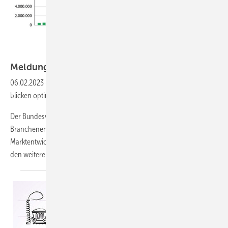
bwp/ Branchenstudie 2023
Meldungen für die
SHK-Szene
06.02.2023
-
Wärmepumpen MarktDie Wärmepumpenhersteller
blicken optimistisch auf das Jahr 2024
Der Bundesverband Wärmepumpe legt aktuelle Einschätzungen zur
Branchenentwicklung vor und geht dabei sowohl auf aktuelle
Marktentwicklungen als auch auf erforderliche Rahmbedingungen für
den weiteren Markthochlauf
ein...