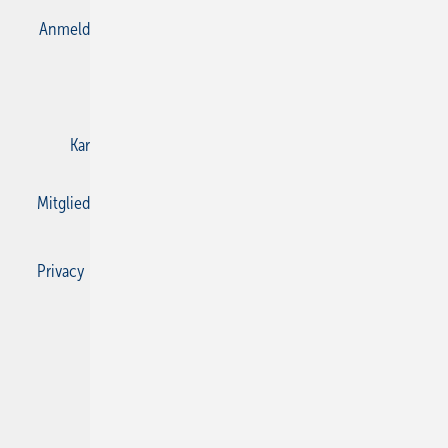
Anmelden
Anmeldung & Registrierung
Datenschutz
E-Paper
Gentner Verlag
Impressum
Karriere bei Gentner
Kontakt
Mediaservice
Mitgliedschaften und Engagement
Privacy Manager
Privacy Manager
RSS-Feed
SBZ Monteur abonnieren
© 2026 SBZ Monteur