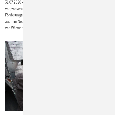
31.07.2020
-
Die Bundesregierung hat Ende letzten Jahres ein
wegweisendes Klimapaket beschlossen, aus welchem sich neue
Förderungsmöglichkeiten für Heizsysteme sowohl in der Sanierung als
auch im Neubau ergeben. Vor allem langfristig nachhaltige Lösungen
wie Wärmepumpen stehen hier speziell im
Fokus.
Deutsches Pelletinstitut DEPV