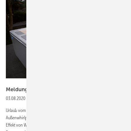
Villeroy & Boch
Meldungen aus der
SHK-Szene
03.08.2020
-
Urlaub im eigenen Außen-Whirlpool
Urlaub vom Alltag - und das ganz ohne Kofferpacken.
Außenwhirlpools sind eine ideale Möglichkeit, um den erholsamen
Effekt von Wasser auch im eigenen Garten zu genießen. Egal ob