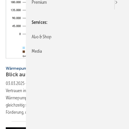
Premium
Services
Abo & Shop
Media
Bild: BWP
Wärmepumpenabsatz
Blick auf die neue
Regierung
03.03.2025
-
Der Markt geht auf 193.000 Geräte zurück, aber das
Vertrauen in die Förderung steigt. Nach dem Rekordjahr 2023 ist der
Wärmepumpen-Absatz im vergangenen Jahr stark zurückgegangen –
gleichzeitig steige die Nachfrage und auch das Interesse an der
Förderung, die mit über 151.000 Zusagen
deutlich...