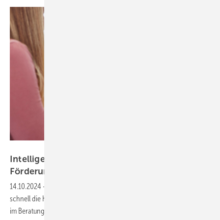
VdZ / Björn Lülf
Intelligent fördern-App an aktuelle BEG-
Förderung
angepasst
14.10.2024
-
Mit der Intelligent fördern-App kann der SHK-Profi
schnell die Kosten für den Heizungstausch berechnen und sie Kunden
im Beratungsgespräch
darlegen.