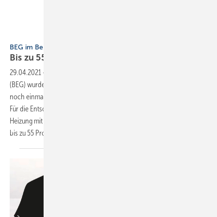
Bild: Paradigma
BEG im Beispiel
Bis zu 55 %
Förderung
29.04.2021
-
Mit der neuen „Bundesförderung für effiziente Gebäude“
(BEG) wurden die Förderungen für klimafreundliche Heizungsanlagen
noch einmal verbessert!
Für die Entsorgung des alten Ölkessels im Austausch für eine neue
Heizung mit Solarenergie, Biomasse oder als Hybridlösung gibt es jetzt
bis zu 55 Prozent der förderfähigen Investitionskosten
zurück.