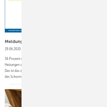
BDH
Meldungen aus der
SHK-Szene
29.06.2020
-
Jede zweite Heizung in Deutschland ist veraltet
56 Prozent der insgesamt ca. 21 Millionen in Deutschland installierten
Heizungen sind technisch veraltet und damit unzureichend effizient.
Das ist das zentrale Ergebnis der Erhebungen, die der Bundesverband
des Schornsteinfegerhandwerks (ZIV) und
der...