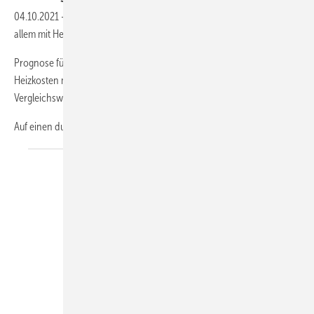
04.10.2021
-
Nicht nur der Gaspreis steigt: Heizen wird teurer – vor
allem mit Heizöl
Prognose für 2021: Kosten steigen im Schnitt um 13 Prozent /
Heizkosten mit Heizöl nehmen um 44 Prozent zu / Neue
Vergleichswerte für Verbraucher in der nächsten Woche
Auf einen durchschnittlichen Haushalt kommen in diesem
Jahr...
BDH