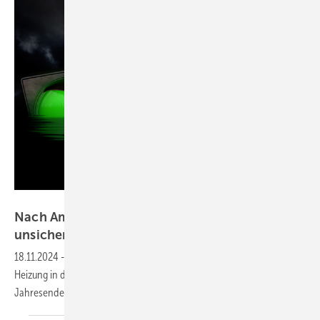
bluedesign - stock.adobe.com
Nach Ampel-Aus: künftige Hei­zungs­för­de­rung
un­sicher
18.11.2024
-
Der FVSHKBW appelliert an Hausbesitzer: Wer seine
Heizung in den kommenden Jahren modernisieren will, sollte vor
Jahresende einen Förderantrag
einreichen.