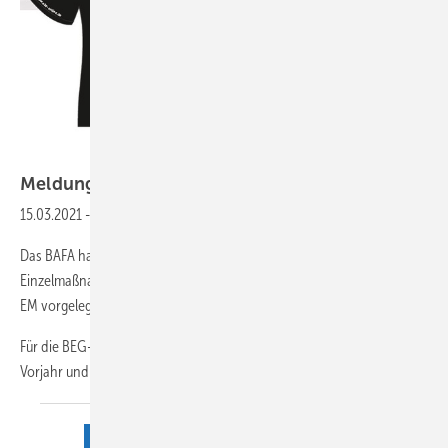
© Bild: SBZ / Gentner
Meldungen aus der
Branche
15.03.2021
-
BAFA legt erste Zahlen zur BEG Einzelmaßnahmen vor
Das BAFA hat für Januar und Februar 2021 Antragszahlen für
Einzelmaßnahmen der Bundesförderung für effiziente Gebäude BEG
EM vorgelegt.
Für die BEG-EM-Antragszahlen gibt es keine Vergleichszahlen aus dem
Vorjahr und das Bundesamt für Wirtschaft
und...