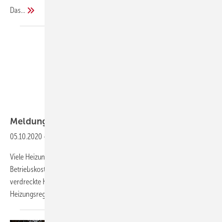
Das...
Zukunft Altbau
Meldungen aus der
SHK-Szene
05.10.2020
-
Heizungs-Check mit Wartung kombinieren spart Geld
Viele Heizungen in deutschen Haushalten verursachen unnötig hohe
Betriebskosten. Verantwortlich dafür sind unter anderem alte und
verdreckte Komponenten sowie eine nicht optimal eingestellte
Heizungsregelung. Hauseigentümerinnen und
Hauseigentümer...