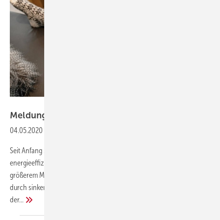
www.intelligent-heizen.info
Meldungen aus der
SHK-Szene
04.05.2020
-
Mit attraktiven Zuschüssen zur neuen Heizung
Seit Anfang 2020 unterstützt der Staat den Einbau von
energieeffizienter und klimaschonender Heiztechnik in noch
größerem Maße als bisher. Wer modernisiert, spart also nicht nur Geld
durch sinkende Heizkosten, sondern bekommt auch einen großen Teil
der...