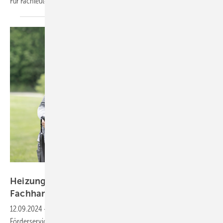
Für Fachleute finden Veranstaltungen zum Netzwerken
statt.
Stiebel Eltron
Heizungs­wechsel-Förder­service für
Fach­hand­werker
12.09.2024
-
Bundesförderung für effiziente Gebäude: Der
Förderservice von Stiebel Eltron unterstützt Fachhandwerker von der