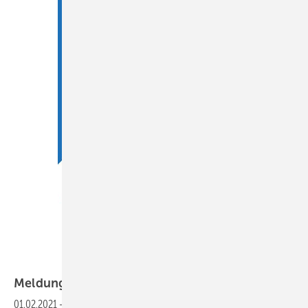
BTGA e.V. / LTZ GmbH, Berlin
Meldungen aus der
SHK-Szene
01.02.2021
-
BTGA Kostenlos"Planung und Betrieb von RLT-Anlagen