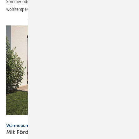
Sommer oder Winter: Nichts fühlt sich mehr nach Urlaub an, als ein
wohltemperiertes...
Bild: Wolf GmbH
Wärmepumpe im Bestand
Mit Förderung vom
Staat