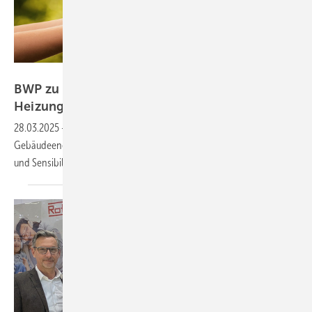
rangizzz - stock.adobe.com
BWP zu Koalitionsverhandlungen über
Heizungsregeln
28.03.2025
-
Der BWP appelliert an Koalitionäre: Entscheidungen zum
Gebäudeenergiegesetz (GEG) müssen mit höchster Ernsthaftigkeit
und Sensibilität getroffen
werden.