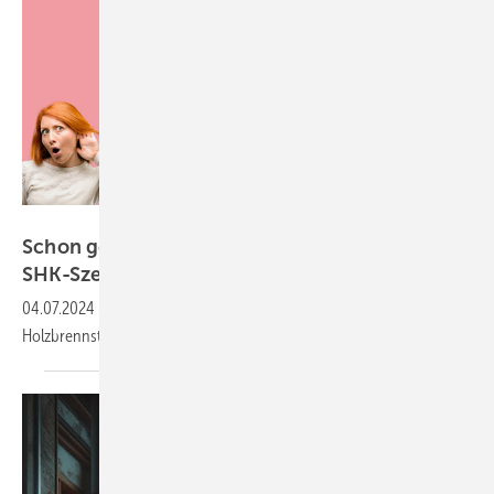
Krakenimages.com - stock.adobe.com
Schon gewusst? Kurze Meldungen aus der
SHK-Szene
04.07.2024
-
Rechtsstreit Baum vs. Solaranlage, Klimaschutz, Preis für
Holzbrennstoffe gesunken, Heizkosten
senken.