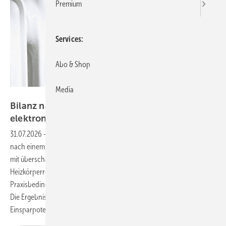
Premium
Services
Abo & Shop
Media
Bild: Resideo
Bilanz nach einem Jahr Pilotprojekt mit
elektronischen
Heizkörperreglern
31.07.2026
-
Die Bestandsgebäude der Bauverein Wesel AG zeigen
nach einem Jahr Pilotbetrieb, dass sich der Energieverbrauch bereits
mit überschaubaren Maßnahmen senken lässt. Elektronische
Heizkörperregler wurden in Zusammenarbeit mit dem Hersteller unter
Praxisbedingungen erprobt und mit Referenzgebäuden verglichen.
Die Ergebnisse liefern konkrete Anhaltspunkte, welches
Einsparpotenzial ohne Eingriffe in die Heizungsanlage möglich
ist.