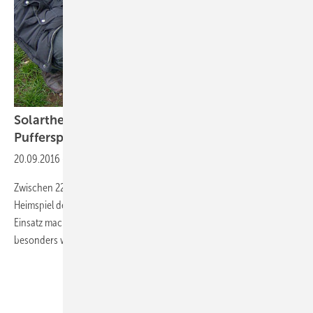
Solarthermie, Holzpellets und unterirdischer
Pufferspeicher
20.09.2016
-
Profitechnik bei Fußballarmateuren
Zwischen 22 und 30 Fußballer genießen die heiße Dusche nach dem
Heimspiel des FC Pfohren im modernisierten Vereinsheim. 90 Minuten
Einsatz macht auch trainierte Sportler müde, sie sind danach
besonders wärmebedürftig, selbst im Sommer.