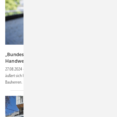
Christoph Papsch
„Bundes­regierung gefährdet Gesund­heit von
Hand­werkern!“
27.08.2024
-
Helmut Bramann, Hauptgeschäftsführer des ZVSHK,
äußert sich kritisch zur Streichung der Asbest-Erkundungspflicht für
Bauherren.