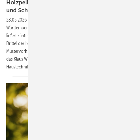
Holzpellets sichern die Grundlast im Kloster
und Schloss
Salem
28.05.2026
-
Mit der historischen Liegenschaft zeigt Baden-
Württemberg, wie die Wärmewende gelingen kann: Statt fossilem Gas
liefert künftig ein Mix aus Holzpellets und erneuerbarer Energie zwei
Drittel der benötigten Wärme. Das Pilotprojekt ist das erste von zehn
Mustervorhaben des ­Bundeslandes auf dem Weg zur Klimaneutralität,
das Klaus W. König, Fachjournalist für ressourcens­c honende
Haustechnik,
vorstellt.