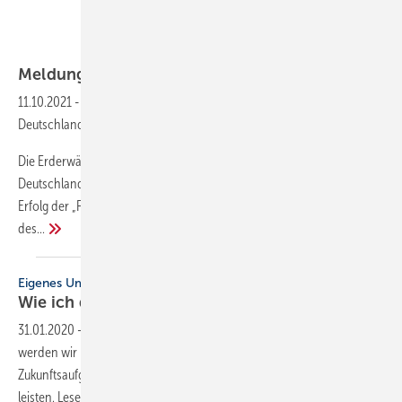
Bernhard Pötter / Piper Verlag
Meldungen für die
SHK-Branche
11.10.2021
-
Buchempfehlung: Die Grüne Null - Der Kampf um
Deutschlands Zukunft ohne Kohle, Öl und Gas
Die Erderwärmung brennt uns plötzlich allen auf den Nägeln. Dürre in
Deutschland, Waldbrände und schmelzendes Eis in aller Welt, der
Erfolg der „Fridays for Future“, eine neue EU-Politik und ein Machtwort
des...
Eigenes Umweltbewusstsein auf dem Prüfstand
Wie ich das Klima
rette?
31.01.2020
-
Klimaschutz, Nachhaltigkeit, Ökologie – jeden Tag
werden wir mit neuen Beiträgen dazu versorgt. Klimaschutz ist eine
Zukunftsaufgabe und fängt im Alltag an. Jeder kann seinen Beitrag
leisten. Lesen Sie Tipps zur Motivation und konkrete Vorschläge von