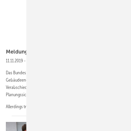
BDH
Meldungen aus der
SHK-Szene
11.11.2019
-
BDH begrüßt neues Gebäudeenergiegesetz (GEG)
Das Bundeskabinett hat am 23.10.2019 den Entwurf des
Gebäudeenergiegesetzes (GEG) beschlossen. „Mit der
Verabschiedung des GEG erhalten Fachleute am Bau
Planungssicherheit“, so BDH-Präsident Uwe Glock
Allerdings trage das GEG nur bedingt zum Klimaschutz
bei...