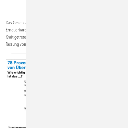
Das Gesetz zur Förderung Erneuerbarer Energien im Wärmebereich –
Erneuerbare-Energien-Wärmegesetz (EEWärmeG) ist am 1.1.2009 in
Kraft getreten. Aus aktuellem Anlass wurde das EEWärmeG in der
Fassung vom 20.10.2015 um § 9a „Gebäude für
die...