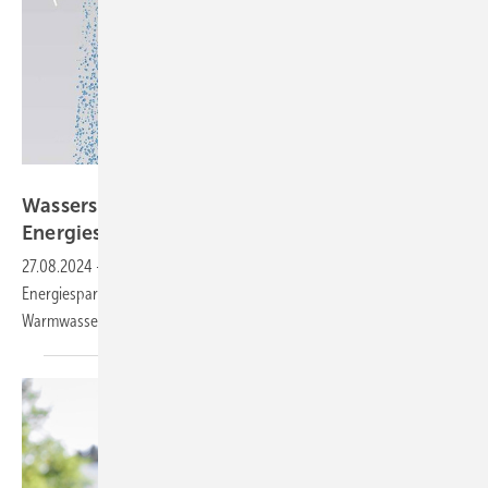
Hansgrohe SE
Wassersparende Produkte:
Energiesparpotenzial in
Wohngebäuden
27.08.2024
-
Eine Studie der dena, im Auftrag von Hansgrohe, hat das
Energiesparpotenzial von Effizienztechnologien für den
Warmwasserverbrauch
untersucht.