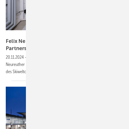
Bosch
Felix Neureuther und Bosch starten
Partner­schaft
20.11.2024
-
Gemeinsames Projekt: Bosch Home Comfort und Felix
Neureuther modernisieren das über 150 Jahre altes Zweifamilienhaus
des Skiweltcup-Gewinners mit einer
Wärmepumpe.