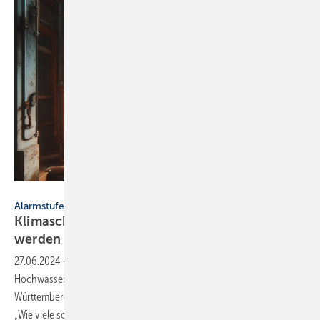
Bild: bing,create,designer/Held/SBZ Monteur
Alarmstufe Rot
Klimaschutz muss Leitidee in Planungen
werden
27.06.2024
-
Aus Anlass der aktuellen, dramatischen
Hochwasserereignisse mahnt die Architektenkammer Baden-
Württemberg (AKBW) dringend wirkungsvolle Gegenmaßnahmen an.
„Wie viele solcher Hochwässer muss es noch geben, um die