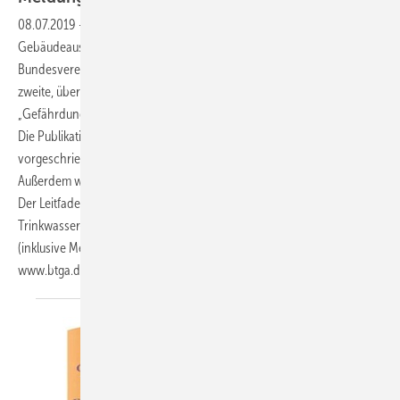
08.07.2019
-
Der BTGA – Bundesindustrieverband Technische
Gebäudeausrüstung e. V. hat in Kooperation mit der figawa –
Bundesvereinigungder Firmen im Gas- und Wasserfach e. V. die
zweite, überarbeitete Auflage des Praxisleitfadens
„Gefährdungsanalyse in Trinkwasser-Installationen“ herausgegeben.
Die Publikation bietet praxisnahe und verständliche Hilfe für rechtlich
vorgeschriebene und für empfohlene Gefährdungsanalysen.
Außerdem werden technische und rechtliche Grundlagen erläutert.
Der Leitfaden ist an Planer, an Anlagenbauerund an Betreiber von
Trinkwasser-Installationen gerichtet. Er ist zum Preis von 69,90 Euro
(inklusive Mehrwertsteuer, zuzüglich Versandkosten) unter:
www.btga.de > Publikationen > BTGA-Webshop
erhältlich.