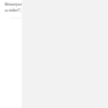
Klimaanpassung handlungsleitend ins Zentrum kommunaler Planung
zu stellen?“, fragt
AKBW...