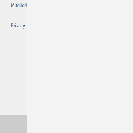
Mitgliedschaften und Engagement
Privacy Manager
Privacy Manager
RSS-Feed
SBZ Monteur abonnieren
© 2026 SBZ Monteur
Nach oben