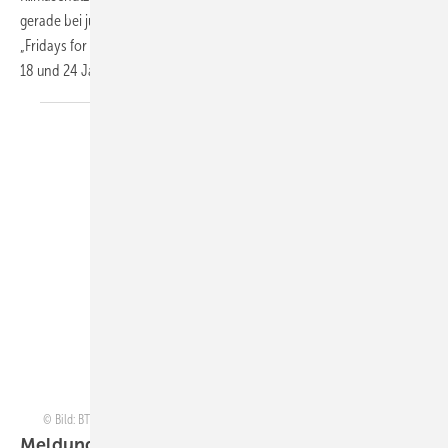
gerade bei jungen Menschen, nicht zuletzt ausgelöst durch die
„Fridays for Future“-Bewegung. 51 Prozent der Deutschen zwischen
18 und 24 Jahren halten Klimaschutz laut einer Umfrage
des...
Bild: BTGA e.V., Wladimir Bulgar/Shutterstock.com,13.20 Team/Shuttertock.com
Meldungen aus der
SHK-Szene