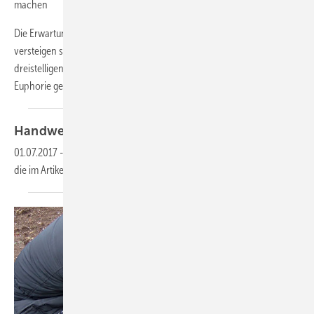
machen
Die Erwartungen an Smart Home sind hoch – manche Prognosen
versteigen sich gar zu erwarteten Umsatzsteigerungen im hohen
dreistelligen Prozentbereich in den nächsten Jahren. Bei dieser
Euphorie gerät allerdings auch aus dem Blick, das
auch...
Handwerksausbildung für
Klimaschutz
01.07.2017
-
Dieser Inhalt liegt nur als PDF-Datei vor. Bitte öffnen Sie
die im Artikel verlinkte Datei, um auf den Inhalt
zuzugreifen.