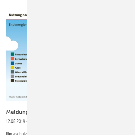
LBS
Meldungen aus der
SHK-Szene
12.08.2019
-
Klima schonen mit dem Eigenheim
Klimaschutz ist derzeit in aller Munde – gerade hierzulande und