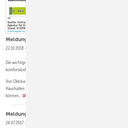
Meldungen aus der
SHK-Szene
22.10.2018
-
Zukunft Altbau zeigt, wie man richtig und effizient heizt.
Die wichtigsten Heiztipps für den Winter / Mit geringen Kosten
komfortabel durch die kalte Jahreszeit
Von Oktober bis April entfällt der Großteil der in deutschen
Haushalten verbrauchten Energie auf das Heizen. Mit ein paar Kniffen
können...
Meldungen aus der
SHK-Szene
24.07.2017
-
Smart Home: die Hersteller müssen noch Hausaufgaben