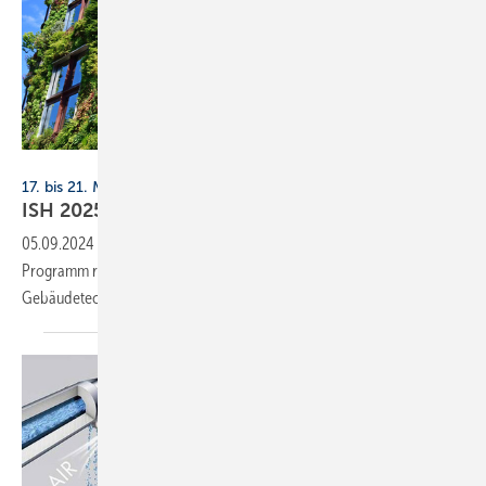
PackShot - stock.adobe.com
17. bis 21. März 2025, Messe Frankfurt
ISH 2025: Klimaschutz in der
Gebäudetechnik
05.09.2024
-
Die Besucher der ISH 2025 erwartet ein vielfältiges
Programm rund um Nachhaltigkeit in der
Gebäudetechnikbranche.