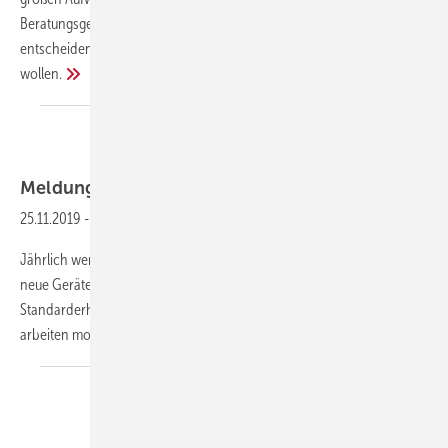
Beratungsgesellschaft co2online hin. Lesen Sie 10 Tipps und
entscheiden Sie, welche Maßnahme Sie persönlich davon umsetzen
wollen.
Clage
Meldungen aus der
SHK-Szene
25.11.2019
-
Förderprogramm für Durchlauferhitzer wurde verlängert
Jährlich werden etwa 500.000 elektrische Durchlauferhitzer durch
neue Geräte ersetzt, oft sind diese jedoch nur kostengünstige
Standarderhitzer, die kaum Energie einsparen. Deutlich effizienter
arbeiten moderne Komfortmodelle
mit...