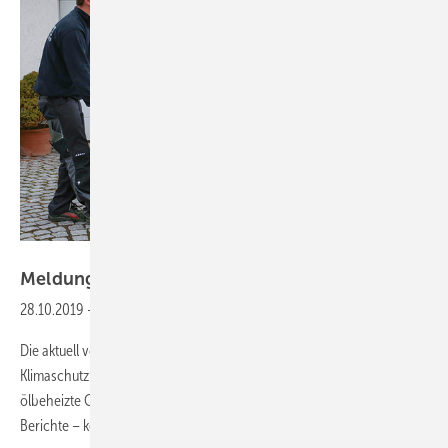
IWO
Meldungen aus der
SHK-Szene
28.10.2019
-
Was Hauseigentümer mit Ölheizung jetzt wissen sollten
Die aktuell vom Bundeskabinett beschlossenen Eckpunkte für ein
Klimaschutzprogramm sorgen für neue Bestimmungen, die vor allem
ölbeheizte Gebäude betreffen. Dabei soll es – trotz anderslautender
Berichte – kein generelles Einbauverbot für
neue...