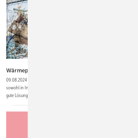
Bilker Bunker / Wolfgang Flamisch
Wärme­pumpen in In­dus­trie und
Denk­mal
09.08.2024
-
Diese 8 Projekte in NRW zeigen, dass Wärmepumpen
sowohl in Industrie- als auch in denkmalgeschützten Gebäuden eine
gute Lösung sein
können.