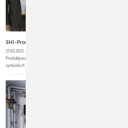
Roth Werke
SHI-Produktpass für Systeme der Roth
Werke
27.03.2025
-
Auf der internationalen Leitmesse ISH 2025 ist ein
Produktpass des Sentinel Holding Instituts (SHI) an Roth Werke
symbolisch übergeben
worden.