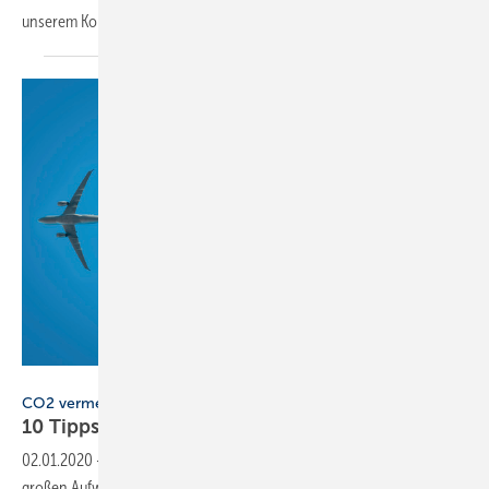
unserem
Kommunikationsprofi.
Bild: Getty Images/ Tanaonte
CO2 vermeiden
1 0 Tipps für den
Klimaschutz
02.01.2020
-
Verbraucher können ihre CO2-Emissionen oft ohne
großen Aufwand deutlich senken. Darauf weist die gemeinnützige