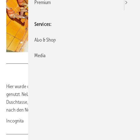
Premium
Services
Abo & Shop
Media
Bild: DBA - stock.adobe.com
Hier wurde offensichtlich über einen längeren Zeitraum die Dusche
genutzt. Neben der Feststellung, dass Duschen die Emaille der
Duschtasse, die Fliesen und Armaturen färbt, stellt sich auch die Frage
nach den Nutzern. Werden die auch so schön braun?
Incognita