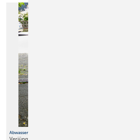
Abwasserboa
Verjüngt und dann
geschlängelt