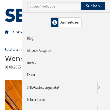
Springe
Springe
Springe
Search
auf
auf
auf
Hauptinhalt
Hauptmenü
SiteSearch
MENÜ
VON DER BAUSTELLE
Blog
Coloured in Action
Aktuelle Ausgabe
Wenn Wasser färbt
Archiv
01.09.2023
|
Veröffentlicht in
Ausgabe 09-2023
|
Druckvorschau
Fokus
SHK-Ausbildungspaket
Lehrer-Login