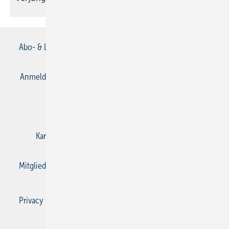
Abo- & Leserservice
AGB
Alle Inhalte chronologisch
Anmelden
Anmeldung & Registrierung
Datenschutz
E-Paper
Gentner Verlag
Impressum
Karriere bei Gentner
Kontakt
Mediaservice
Mitgliedschaften und Engagement
Privacy Manager
Privacy Manager
RSS-Feed
SBZ Monteur abonnieren
© 2026 SBZ Monteur