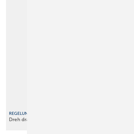
REGELUNG AM KÜCHENHEIZKÖRPER
Dreh dran, wenn du dich
traust