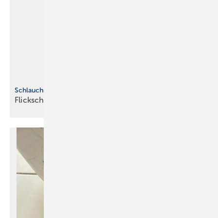
Schlauchschelle die Zweite
Flickschusterei