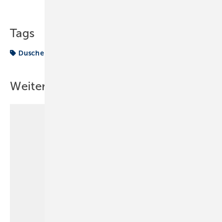
Teilen
Link kopieren
Tags
Dusche
Frage
VON DER BAUSTELLE
Weitere Inhalte