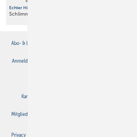
Echter Hingucker
Schlimmer geht´s
immer
Abo- & Leserservice
AGB
Alle Inhalte chronologisch
Anmelden
Anmeldung & Registrierung
Datenschutz
E-Paper
Gentner Verlag
Impressum
Karriere bei Gentner
Kontakt
Mediaservice
Mitgliedschaften und Engagement
Privacy Manager
Privacy Manager
RSS-Feed
SBZ Monteur abonnieren