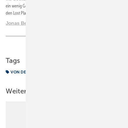
ein wenig Geduld und Werkzeug mitbringen. Seither zählt der Raum zu
den Lost Places. Wer will auch schon einen Tank inspizieren?
Jonas Bertram, Sankt Augustin
Teilen
Link kopieren
Tags
VON DER BAUSTELLE
Weitere Inhalte