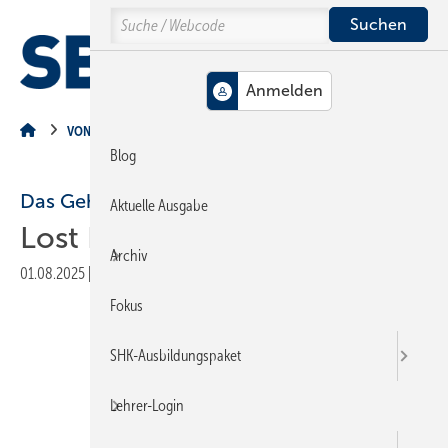
Springe
Springe
Springe
Search
auf
auf
auf
Hauptinhalt
Hauptmenü
SiteSearch
MENÜ
VON DER BAUSTELLE
Blog
Das Geheimnis des Heizöllagerraums
Aktuelle Ausgabe
Lost Places
Archiv
01.08.2025
|
Veröffentlicht in
Ausgabe 08-2025
|
Druckvorschau
Fokus
SHK-Ausbildungspaket
Lehrer-Login