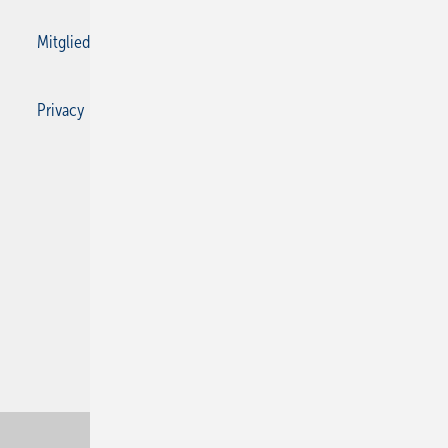
Mitgliedschaften und Engagement
Privacy Manager
Privacy Manager
RSS-Feed
SBZ Monteur abonnieren
© 2026 SBZ Monteur
Nach oben