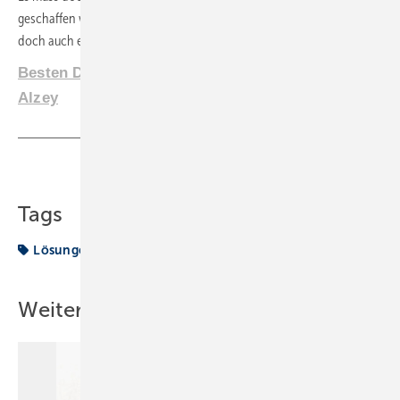
geschaffen werden. Mit flexiblen Lösungen wie Schläuchen lässt sich
doch auch eine Menge anstellen. Vielleicht wollte der Kunde das so!
Besten Dank jedenfalls an Uwe Frondorf aus
Alzey
Teilen
Link kopieren
Tags
Lösungen
VON DER BAUSTELLE
Weitere Inhalte