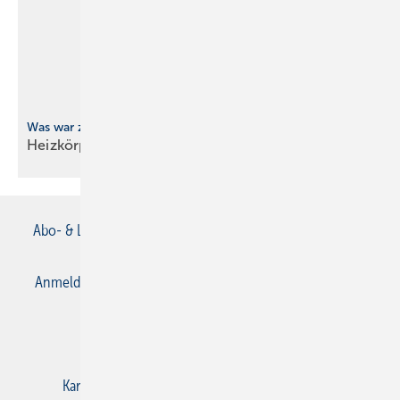
Was war zuerst da?
Heizkörper-Rätsel
Abo- & Leserservice
AGB
Alle Inhalte chronologisch
Anmelden
Anmeldung & Registrierung
Datenschutz
E-Paper
Gentner Verlag
Impressum
Karriere bei Gentner
Kontakt
Mediaservice