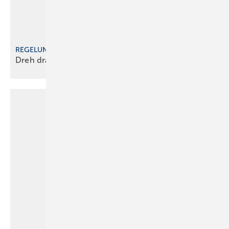
REGELUNG AM KÜCHENHEIZKÖRPER
Dreh dran, wenn du dich
traust