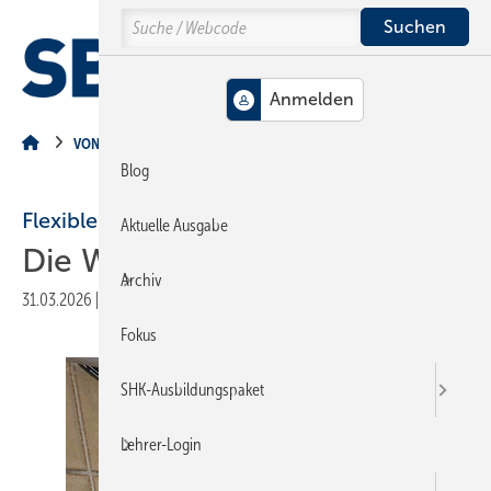
Springe
Springe
Springe
Search
auf
auf
auf
Hauptinhalt
Hauptmenü
SiteSearch
MENÜ
VON DER BAUSTELLE
Blog
Flexible Lösung
Aktuelle Ausgabe
Die Welt ist bunt
Archiv
31.03.2026
|
Veröffentlicht in
Ausgabe 04-2026
|
Druckvorschau
Fokus
SHK-Ausbildungspaket
Lehrer-Login