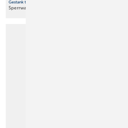
Gestank trotz Geruchsverschluss
Sperrwasser-Mysterium