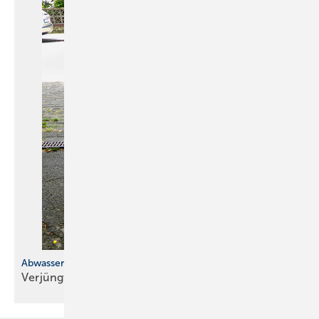
Abwasserboa
Verjüngt und dann
geschlängelt