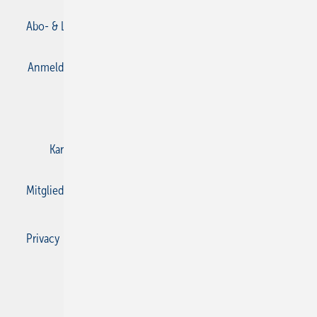
Abo- & Leserservice
AGB
Alle Inhalte chronologisch
Anmelden
Anmeldung & Registrierung
Datenschutz
E-Paper
Gentner Verlag
Impressum
Karriere bei Gentner
Kontakt
Mediaservice
Mitgliedschaften und Engagement
Privacy Manager
Privacy Manager
RSS-Feed
SBZ Monteur abonnieren
© 2026 SBZ Monteur