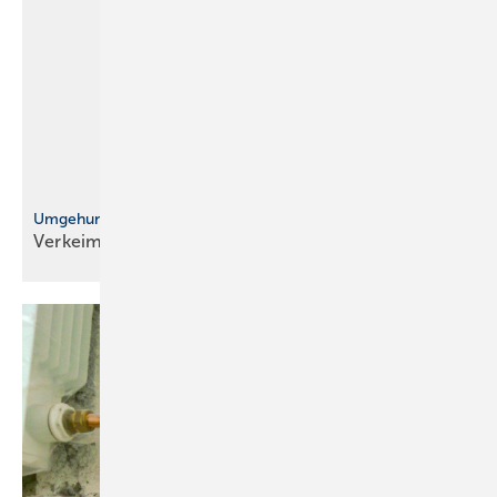
Umgehung
Verkeimungszwang
­integriert