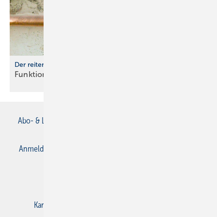
Der reitende Anschluss
Funktionell und
goldglitzern
Abo- & Leserservice
AGB
Alle Inhalte chronologisch
Anmelden
Anmeldung & Registrierung
Datenschutz
E-Paper
Gentner Verlag
Impressum
Karriere bei Gentner
Kontakt
Mediaservice