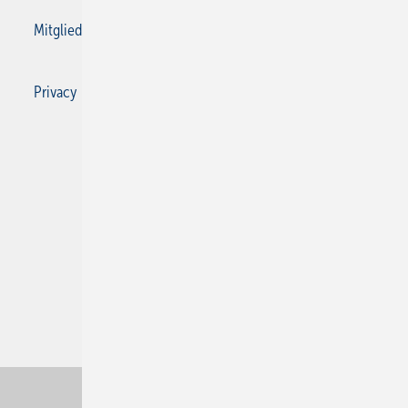
Mitgliedschaften und Engagement
Privacy Manager
Privacy Manager
RSS-Feed
SBZ Monteur abonnieren
© 2026 SBZ Monteur
Nach oben