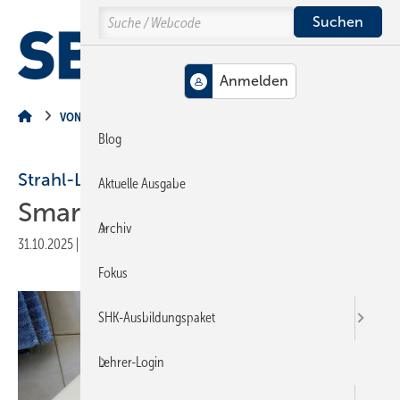
Springe
Springe
Springe
Search
auf
auf
auf
Hauptinhalt
Hauptmenü
SiteSearch
MENÜ
VON DER BAUSTELLE
Blog
Strahl-Lenk-Systeme
Aktuelle Ausgabe
Smart-Home-Pro I
Archiv
31.10.2025
|
Veröffentlicht in
Ausgabe 11-2025
|
Druckvorschau
Fokus
SHK-Ausbildungspaket
Lehrer-Login