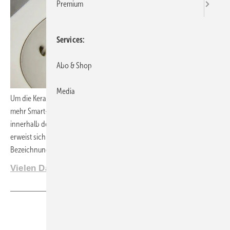
Premium
Services
Abo & Shop
Media
Um die Keramik nicht unnötig mit Wasser zu benetzen, werden immer
mehr Smart-Home-Systeme zur Lenkung des Wasseraustrittsstrahls
innerhalb des Beckens eines Waschtisches eingesetzt. Dieses System
erweist sich als zuverlässiger Verkaufsschlager und trägt die militante
Bezeichnung „Fire-and-Forget“.
Vielen Dank an Svenja Winkler aus Muggensturm
Teilen
Link kopieren