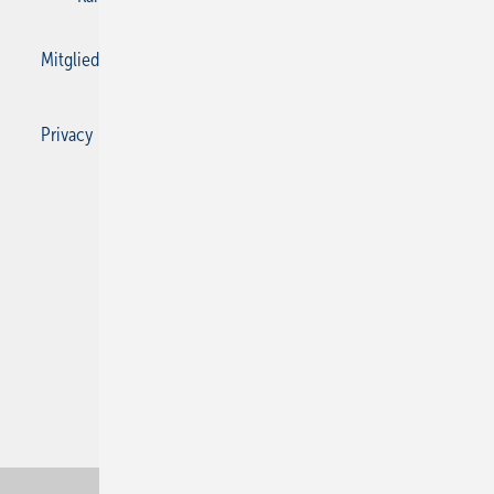
Mitgliedschaften und Engagement
Privacy Manager
Privacy Manager
RSS-Feed
SBZ Monteur abonnieren
© 2026 SBZ Monteur