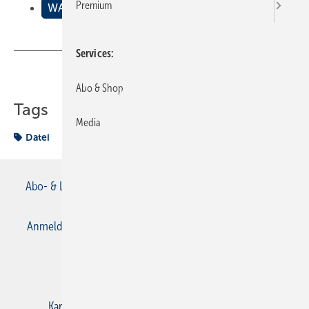
Premium
WAS GEHT ?
Services
Teilen
Link kopieren
Abo & Shop
Tags
Media
Datei
Abo- & Leserservice
AGB
Alle Inhalte chronologisch
Anmelden
Anmeldung & Registrierung
Datenschutz
E-Paper
Gentner Verlag
Impressum
Karriere bei Gentner
Kontakt
Mediaservice