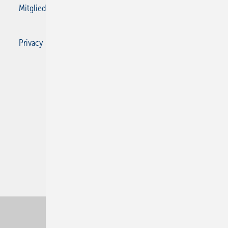
Mitgliedschaften und Engagement
Privacy Manager
Privacy Manager
RSS-Feed
SBZ Monteur abonnieren
© 2026 SBZ Monteur
Nach oben