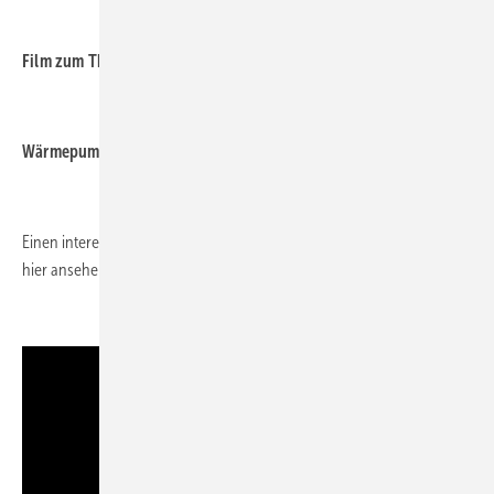
.
Film zum Thema
.
Wärmepumpe
.
Einen interessanten Film zum Thema Wärmepumpe können Sie sich
hier ansehen:
.