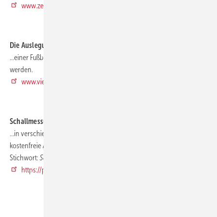
www.zeitkraft.eu
.
Die Auslegung ...
...einer Fußbodentemperierung kann hier online zusammengestellt
werden.
www.viega.de/fonterra-schnellauslegung
.
Schallmessungen...
...in verschiedenen Varianten und Auswertungen ermöglicht diese
kostenfreie App.
Stichwort:
Schallmessapp
https://play.google.com/store/apps
.
.