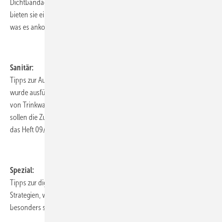
Dichtbandagen an allen Übergängen geschützt
bieten sie einen sehr guten Korrosionsschutz. Wir zeigen Ihnen auf
was es ankommt, damit nichts rostet!
.
Sanitär:
Tipps zur Auslegung von Trinkwassererwärmern Im Heft 09/2013
wurde ausführlich beschrieben, wie die computergestützte Auslegung
von Trinkwassererwärmern aussehen kann. Anhand von Beispielen
sollen die Zusammenhänge in diesem Bericht vertieft werden. Tipp
das Heft 09/2013 finden Sie
hier!
.
Spezial:
Tipps zur digitalen Recherche Begriffe am PC suchen und finden. Die
Strategien, wie man an diese Infos rankommt, sind vielfältig. Einige
besonders stressfreie Varianten stellen wir hier vor.