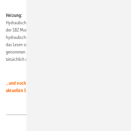
.
Heizung:
Hydraulischer Abgleich, Pflicht oder Kür? Aus technischer Sicht hat
der SBZ Monteur schon vielerlei Berichte zum Thema des
hydraulischen Abgleichs beigesteuert. Manche munkeln bereits, dass
das Lesen solcher Berichte insgesamt mehr Zeit in Anspruch
genommen hat als die gesamte Zeit, in der Handwerker diesen
tatsächlich ausgeführt haben.
.
...und noch vieles mehr rund um die Gebäudetechnik in der
aktuellen SBZ-Monteur
.
-------------------------------------------------------------------------------
.