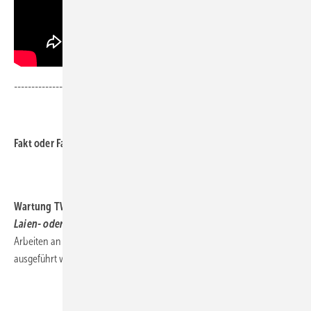
-------------------------------------------------------------------------------
.
Fakt oder Fake?
.
Wartung TW
Laien- oder Profi-Arbeit?
Arbeiten an Trinkwasseranlagen dürfen immer auch von Laien
ausgeführt werden.
.