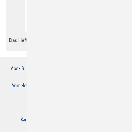
Das Heft
2026-08
Abo- & Leserservice
AGB
Alle Inhalte chronologisch
Anmelden
Anmeldung & Registrierung
Datenschutz
E-Paper
Gentner Verlag
Impressum
Karriere bei Gentner
Kontakt
Mediaservice