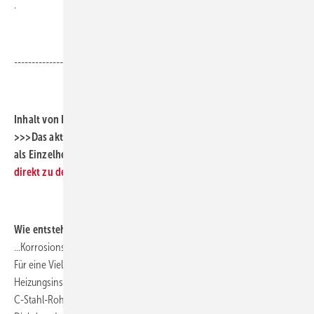
.
.
-------------------------------------------------------------------------------
.
Inhalt von Heft 01/2014
>>>Das aktuelle Heft auch ohne Abo lesen! Dann bestellt es doch
als Einzelheft, ohne ABO und ohne Verpflichtung!
Hier geht es
direkt zu den ABO-Angeboten!
<<<
.
Wie entsteht....
...Korrosionsschutz an C-Stahl-Rohr?
Für eine Vielzahl von Anwendungen, beispielsweise in
Heizungsinstallationen oder Kühlwasseranlagen, kommen preiswerte
C-Stahl-Rohre zum Einsatz. Kunststoffummantelt und mit