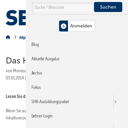
Springe
Springe
Springe
Search
auf
auf
auf
Hauptinhalt
Hauptmenü
SiteSearch
MENÜ
Allgemein
Blog
Das Heft 2014-01
Aktuelle Ausgabe
von
Monteur
Archiv
03.01.2014
|
Druckvorschau
Fokus
Lesen Sie die aktuelle Ausgabe:
SHK-Ausbildungspaket
.
Wenn Sie auf die Titelseite klicken, gelangen Sie zum
Lehrer-Login
Inhaltsverzeichnis.
.