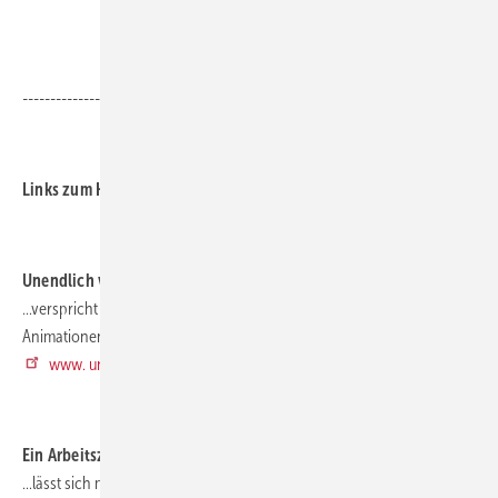
.
.
-------------------------------------------------------------------------------
.
Links zum Heft 01/2014
.
Unendlich viel Energie...
...verspricht diese Seite und belegt dies mit guten Filmchen und
Animationen.
www. unendlich-viel-energie.de
.
Ein Arbeitszeugnis...
...lässt sich mit Hilfe dieser kostenlosen Software überprüfen.