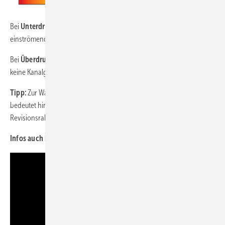
Bei
Unterdruck
im Rohrsystem öffnet das Belüftungsventil und die
einströmende Luft bewirkt den Druckausgleich
(Bild links).
Bei
Überdruck
im System dichtet das Belüftungsventil ab. Es können
keine Kanalgase austreten
(Bild rechts).
Tipp:
Zur Wartung des Systems muss dieses zugänglich sein. Das
bedeutet hinter einer Vorwandinstallation eingebaut, ist ein
Revisionsrahmen vorzusehen.
Infos auch hier, bei Dallmer:
www.dallmer.de