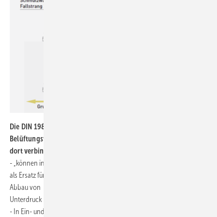
Die DIN 1986-100 legt die Einbauvorschriften für
Belüftungsventile in Deutschland fest. Unter Absatz 8.2.3.4 ist
dort verbindlich festgelegt:
- „können in Entwässerungsanlagen mit dem Hauptlüftungs-System
als Ersatz für Umlüftungen oder indirekte Nebenlüftungen, die dem
Abbau von
Unterdruck im Leitungssystem dienen, eingebaut werden.“
- In Ein- und Zweifamilienhäusern können Belüftungsventile an Stelle