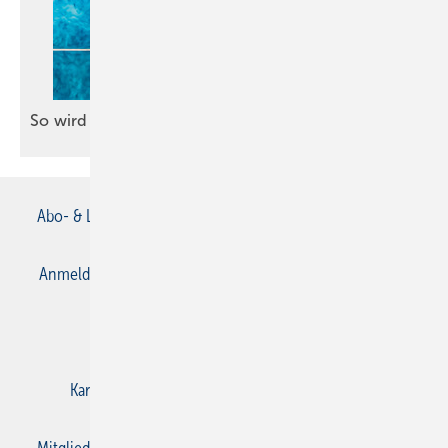
So wird eine Wannentür
nachgerüstet
Abo- & Leserservice
AGB
Alle Inhalte chronologisch
Anmelden
Anmeldung & Registrierung
Datenschutz
E-Paper
Gentner Verlag
Impressum
Karriere bei Gentner
Kontakt
Mediaservice
Mitgliedschaften und Engagement