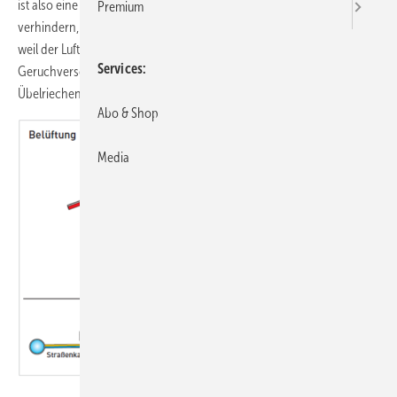
ist also eine große Menge an nachströmender Luft nötig, um zu
Premium
verhindern, dass es zur Unterdruckbildung kommt. Geschieht dies,
weil der Luftweg versperrt ist, dann gluckert das Sperrwasser in den
Services
Geruchverschlüssen oder wird sogar aus ihnen abgesaugt.
Übelriechende Kanalgase finden nun den Weg in die gute Stube.
Abo & Shop
Media