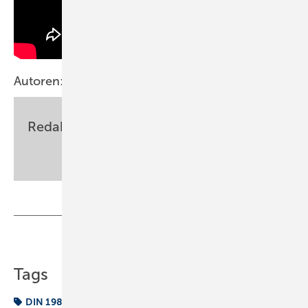
Autoren:
Redaktion
sbz-monteur@my-shk.de
Teilen
Link kopieren
Tags
DIN 1986-100
Fallleitung
Sanitär