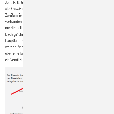
Jede Fallleitung ist als Hauptlüftung über Dach zu führen. Das gilt für
alle Entwässerungsanlagen; mit Ausnahme derer in Ein- oder
Zweifamilienhäusern. Sind hier zwei oder mehrere Fallleitungen
vorhanden, muss nach den Festlegungen der neuen DIN 1986-100 [1]
nur die Fallleitung mit der größten Nennweite als Hauptlüftung über
Dach geführt werden. An den anderen Fallleitungen darf die
Hauptlüftung durch den Einbau von Belüftungsventilen ersetzt
werden. Verfügt ein Bau zum Beispiel über eine Fallleitung DN 100 und
über eine Fallleitung DN 70, darf die „Kleine“ sich die nötige Luft über
ein Ventil ziehen.