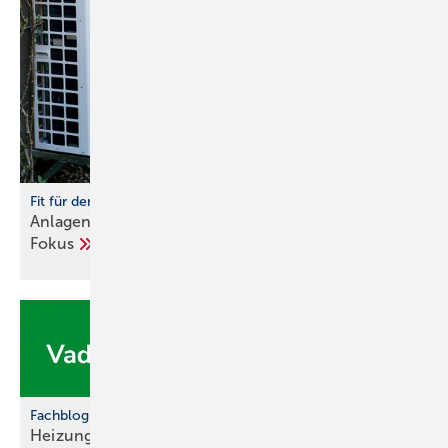
Fit für den Einbau von Wärmepumpen
Anlagenhydraulik und Trinkwassererwärmung im
Fokus
Fachblog informiert
Heizungs- und
Kühlwasseraufbereitung