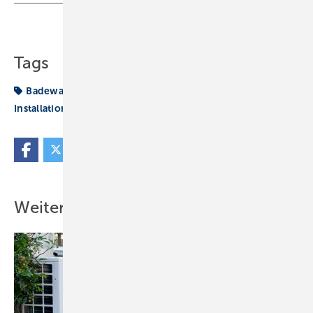
Teilen
Link kopieren
Tags
Badewanne
Durchlauferhitzer
Dusche
Installation
Sanitär
Strom
Weitere Inhalte