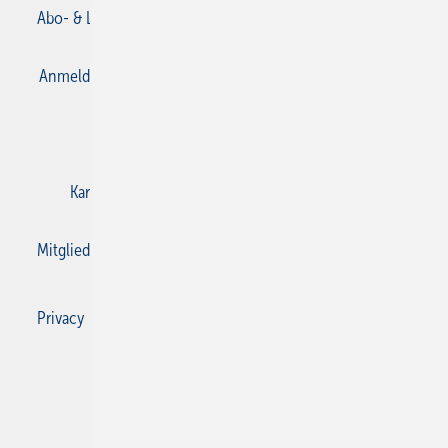
Abo- & Leserservice
AGB
Alle Inhalte chronologisch
Anmelden
Anmeldung & Registrierung
Datenschutz
E-Paper
Gentner Verlag
Impressum
Karriere bei Gentner
Kontakt
Mediaservice
Mitgliedschaften und Engagement
Privacy Manager
Privacy Manager
RSS-Feed
SBZ Monteur abonnieren
© 2026 SBZ Monteur