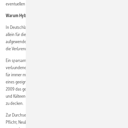
eventuellen Schallemissionen entgegen zu wirken.
Warum Hybrid?
In Deutschland werden rund drei Viertel des privaten Energiebedarfs
allein für die Erzeugung von Heizungswärme und Warmwasser
aufgewendet. Die Energiegewinnung wird dabei hauptsächlich über
die Verbrennung fossiler Energieträger realisiert.
Ein sparsamer Umgang mit den natürlichen Ressourcen und die damit
verbundenen ökonomischen und ökologischen Vorteile sind jedoch
für immer mehr Menschen entscheidende Kriterien bei der Auswahl
eines geeigneten Heizsystems. Zudem stellt das EEWärmeG (§ 1) seit
2009 das gesetzliche Ziel auf, bis 2020 mindestens 14 % des Wärme-
und Kälteenergiebedarfs von Gebäuden durch erneuerbare Energien
zu decken.
Zur Durchsetzung dieses Ziels begründet das Gesetz die allgemeine
Pflicht, Neubauten in Höhe eines vorgeschriebenen Prozentsatzes mit