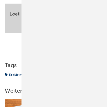
Loeti
sbz-monteur@my-shk.de
Teilen
Link kopieren
Tags
Erklär mal…
Wärmepumpen
hybrid
Weitere Inhalte