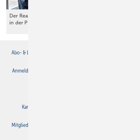
Der Realitäts-Check und die perfekte Umsetzung
in der
Praxis
Abo- & Leserservice
AGB
Alle Inhalte chronologisch
Anmelden
Anmeldung & Registrierung
Datenschutz
E-Paper
Gentner Verlag
Impressum
Karriere bei Gentner
Kontakt
Mediaservice
Mitgliedschaften und Engagement
Privacy Manager