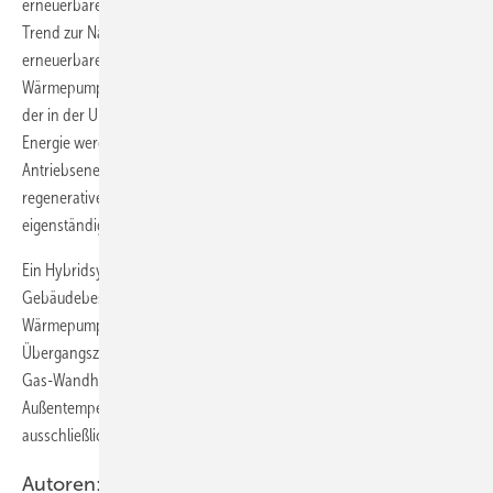
erneuerbaren Energien zu versorgen. Aber auch im Altbau ist ein
Trend zur Nachrüstung von bestehenden Heizungsanlagen mit
erneuerbarer Energie zu beobachten. Hier bietet sich die
Wärmepumpentechnologie als echte Alternative an. Durch Nutzung
der in der Umwelt gespeicherten Sonnenenergie und geothermischer
Energie werden für 100 % Heizenergie lediglich ca. 25 % elektrische
Antriebsenergie benötigt. Zudem ist die Wärmepumpe als einziges
regeneratives Heizsystem in der Lage, das ganze Jahr über
eigenständig Heizungsenergie und warmes Wasser zu erzeugen.
Ein Hybridsystem ist als ergänzende Hocheffizienzlösung für den
Gebäudebestand wie auch für Neubauten konzipiert. Dabei deckt die
Wärmepumpe mit 3 kW hauptsächlich den Heizwärmebedarf in den
Übergangszeiten mit Außentemperaturen ≥ 0 °C ab (Grundlast). Das
Gas-Wandheizgerät deckt den Heizwärmebedarf bei niedrigen
Außentemperaturen ab. Die Warmwasserbereitung erfolgt
ausschließlich aus Effizienzgründen über das Gas-Wandheizgerät.
Autoren: