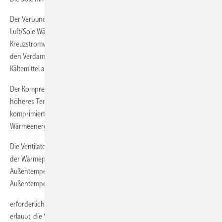
Der Verbund aus Rohrregister und Aluminiumlamellen stellen den
Luft/Sole Wärmetauscher dar. Die Bauart ist ein
Kreuzstromwärmetauscher. Die erwärmte Soleflüssigkeit gelangt in
den Verdampfer der Wärmepumpe und gibt dort die Wärme an das
Kältemittel ab, sodass das Kältemittel dampfförmig wird.
Der Kompressor hebt anschließend diese Quellenenergie auf ein
höheres Temperaturniveau, in dem er den Kältemitteldampf
komprimiert. Im Kondensator schließlich gibt das Kältemittel die
Wärmeenergie an das Heizungswasser ab.
Die Ventilatordrehzahl wird über e-Bus Kommunikation vom Regler in
der Wärmepumpe bedarfsgerecht angepasst, d.h. bei höheren
Außentemperaturen ist eine niedrigere und bei tieferen
Außentemperaturen eine höhere Ventilatordrehzahl
erforderlich. Ferner besitzt der Regler eine Piharmonic-Funktion die
erlaubt, die Ventilatordrehzahl im Nachtbetrieb zu reduzieren um