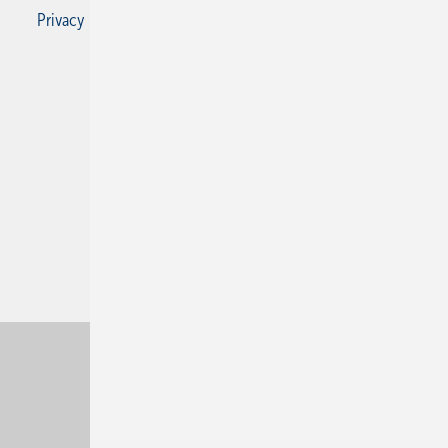
Privacy Manager
RSS-Feed
SBZ Monteur abonnieren
© 2026 SBZ Monteur
Nach oben