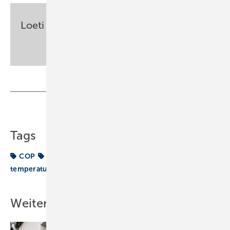
Loeti
sbz-monteur@my-shk.de
Teilen
Link kopieren
Tags
COP
Erklär mal…
Heizung
Leistungszahl
temperatur
Weitere Inhalte