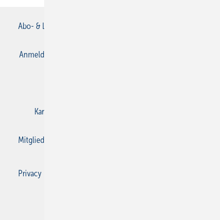
Abo- & Leserservice
AGB
Alle Inhalte chronologisch
Anmelden
Anmeldung & Registrierung
Datenschutz
E-Paper
Gentner Verlag
Impressum
Karriere bei Gentner
Kontakt
Mediaservice
Mitgliedschaften und Engagement
Privacy Manager
Privacy Manager
RSS-Feed
SBZ Monteur abonnieren
© 2026 SBZ Monteur