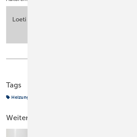
Loeti
sbz-monteur@my-shk.de
Teilen
Link kopieren
Tags
Heizung
Luftfeuchtigkeit
Weitere Inhalte