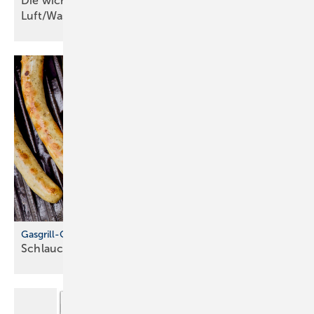
Die wichtigsten Kriterien für
Luft/Wasser-Wärmepumpen
Gasgrill-Check zum Saisonstart
Schlauch, Regler und Dichtheit
prüfen