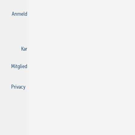
Anmelden
Anmeldung & Registrierung
Datenschutz
E-Paper
Gentner Verlag
Impressum
Karriere bei Gentner
Kontakt
Mediaservice
Mitgliedschaften und Engagement
Privacy Manager
Privacy Manager
RSS-Feed
SBZ Monteur abonnieren
© 2026 SBZ Monteur