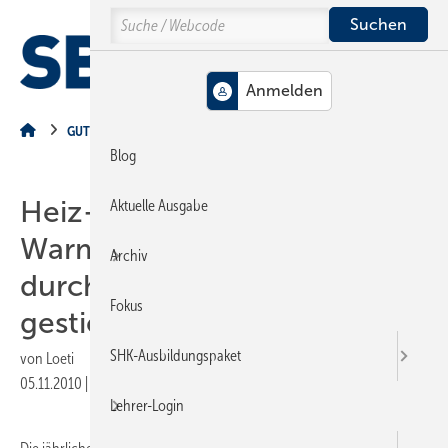
Springe
Springe
Springe
Search
auf
auf
auf
Hauptinhalt
Hauptmenü
SiteSearch
MENÜ
GUT ZU WISSEN
Blog
Heiz- und
Aktuelle Ausgabe
Warmwasserkosten um
Archiv
durchschnittlich 18 Prozent
Fokus
gestiegen
SHK-Ausbildungspaket
von
Loeti
05.11.2010
|
Druckvorschau
Lehrer-Login