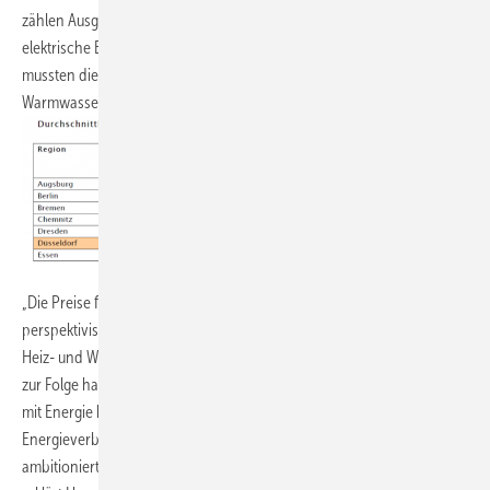
zählen Ausgaben für den Betrieb der Heizungsanlage wie zum Beispiel
elektrische Energie für Pumpen, Wartung und Reinigung. Insgesamt
mussten die Deutschen also für ihren Heiz- und
Warmwasserverbrauch deutlich höhere Kosten in Kauf nehmen.
„Die Preise für Primärenergieträger wie Heizöl und Erdgas werden
perspektivisch weiter steigen. Eine verbrauchsgerechte Erfassung von
Heiz- und Warmwasserkosten trägt, durch den Sparanreiz den diese
zur Folge hat, maßgeblich zu einem ressourcenschonenden Umgang
mit Energie bei. Darüber hinaus sind clevere Lösungen, die den
Energieverbrauch reduzieren, gefragter denn je – nicht zuletzt um die
ambitionierten Klimaschutzziele der Bundesregierung zu erreichen“,