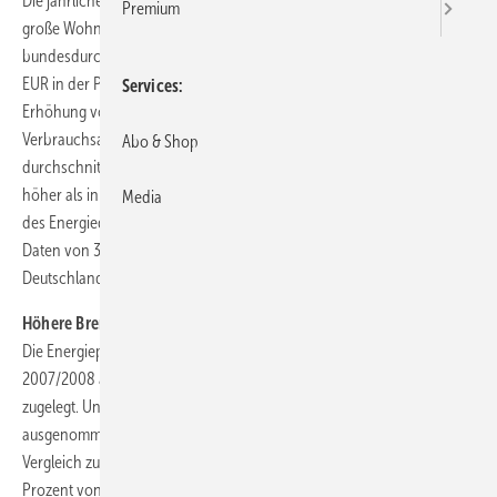
Die jährlichen Heiz- und Warmwasserkosten für eine 80 Quadratmeter
Premium
große Wohnung und einer Versorgung mit Heizöl sind von
bundesdurchschnittlich 910 EUR in der Saison 2007/2008 auf 1.074
EUR in der Periode 2008/2009 gestiegen. Das entspricht einer
Services
Erhöhung von rund 18 Prozent. Ein Grund ist der witterungsbedingte
Verbrauchsanstieg: Bei Heizöl lag der Wert für 2008/2009 bei
Abo & Shop
durchschnittlich 14,6 Liter pro Quadratmeter und damit 1,2 Liter
höher als in der Heizperiode 2007/2008. Dies geht aus einer Studie
Media
des Energiedienstleisters Techem hervor. Die Analyse basiert auf
Daten von 331.209 Wohnungen in 63.314 Mehrfamilienhäusern in
Deutschland.
Höhere Brennstoff- und Nebenkosten
Die Energiepreise für Heizöl und Erdgas haben von der Saison
2007/2008 auf 2008/2009 um durchschnittlich rund 11 Prozent
zugelegt. Und auch die Nebenkosten sind von einem Anstieg nicht
ausgenommen: Bei der Versorgung mit Heizöl stiegen diese im
Vergleich zum Vorjahreszeitraum um bundesdurchschnittlich 19,5
Prozent von 2,10 EUR/m2 auf 2,51 EUR/m2. Zu den Nebenkosten