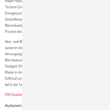
erklärt Hans-Lothar Schäfer, Vorsitzender der Geschäftsführung,
Techem GmbH. „Genau hier setzen wir mit unserem selbstlernenden
Energiesparsystem adapterm an. Indem das Produkt die
Vorlauftemperatur der Heizungsanlage automatisch dem
Wärmebedarf des Gebäudes anpasst, kann durchschnittlich zehn
Prozent des Heizenergieverbrauchs eingespart werden.“
Heiz- und Warmwasserkosten in einzelnen Regionen Deutschlandweit
variieren die Heiz- und Warmwasserkosten pro Quadratmeter bei der
Versorgungsart Heizöl teilweise massiv: Die jährlichen Heiz- und
Warmwasserkosten liegen in den Regionen Kiel (14,61 EUR/m2),
Stuttgart (14,37 EUR/m2) und Düsseldorf (14,27 EUR/m2) am höchsten.
Mieter in den Regionen Schwerin (11,80 EUR/m2), Leipzig (12,28
EUR/m2) und Hannover (12,79 EUR/m2) mussten hingegen weniger
tief in die Tasche greifen.
PDF Download Heizkostentabelle
Autoren: