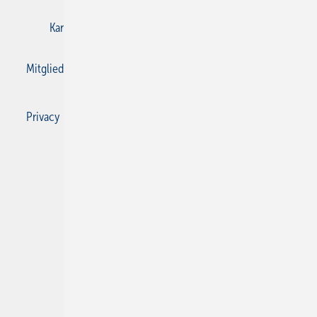
Karriere bei Gentner
Kontakt
Mediaservice
Mitgliedschaften und Engagement
Privacy Manager
Privacy Manager
RSS-Feed
SBZ Monteur abonnieren
© 2026 SBZ Monteur