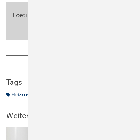
Loeti
sbz-monteur@my-shk.de
Teilen
Link kopieren
Tags
Heizkosten
Heizung
Prozent
Weitere Inhalte