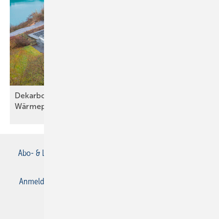
Dekarbonisierung mit effizienter
Wärmepumpentechnik
Abo- & Leserservice
AGB
Alle Inhalte chronologisch
Anmelden
Anmeldung & Registrierung
Datenschutz
E-Paper
Gentner Verlag
Impressum