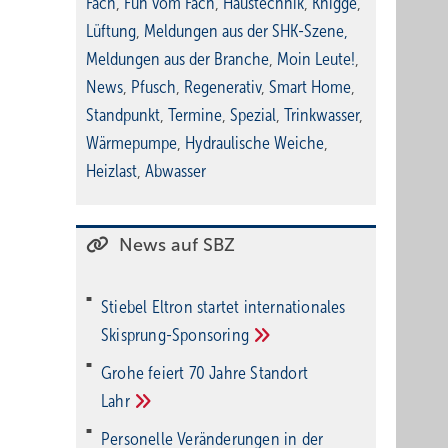
Fach
,
Fun vom Fach
,
Haustechnik
,
Knigge
,
Lüftung
,
Meldungen aus der SHK-Szene
,
Meldungen aus der Branche
,
Moin Leute!
,
News
,
Pfusch
,
Regenerativ
,
Smart Home
,
Standpunkt
,
Termine
,
Spezial
,
Trinkwasser
,
Wärmepumpe
,
Hydraulische Weiche
,
Heizlast
,
Abwasser
News auf SBZ
Stiebel Eltron startet internatio­nales
Ski­sprung-Spon­soring
Grohe feiert 70 Jahre Standort
Lahr
Personelle Veränderungen in der