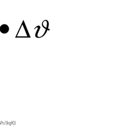
Wh/(kgK))