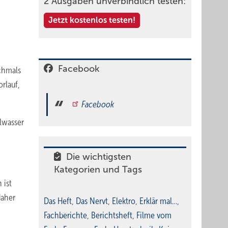
2 Ausgaben unverbindlich testen:
Jetzt kostenlos testen!
Facebook
chmals
rlauf,
Facebook
elwasser
Die wichtigsten
Kategorien und Tags
 ist
daher
Das Heft
,
Das Nervt
,
Elektro
,
Erklär mal…
,
Fachberichte
,
Berichtsheft
,
Filme vom