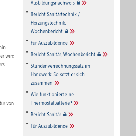
Ausbildungsnachweis
Bericht Sanitärtechnik /
Heizungstechnik,
Wochenbericht
Für
Auszubildende
hin
Bericht Sanitär,
Wochenbericht
her wird
ers
Stundenverrechnungssatz im
Handwerk: So setzt er sich
zusammen
Wie funktioniert eine
Thermostatbatterie?
tur von
Bericht
Sanitär
Für
Auszubildende