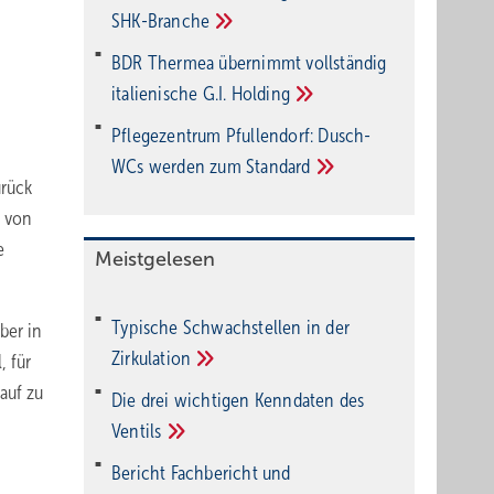
SHK-Branche
BDR Thermea übernimmt vollständig
italienische G.I.
Holding
Pflegezentrum Pful­len­dorf: Dusch-
WCs wer­den zum
Stan­dard
urück
g von
e
Meistgelesen
Typische Schwachstellen in der
ber in
Zirkulation
, für
auf zu
Die drei wichtigen Kenndaten des
Ventils
Bericht Fachbericht und