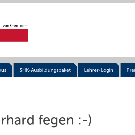
kus
SHK-Ausbildungspaket
Lehrer-Login
Pr
rhard fegen :-)