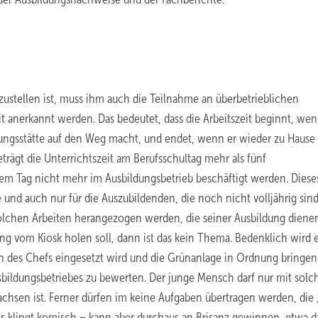
izustellen ist, muss ihm auch die Teilnahme an überbetrieblichen
 anerkannt werden. Das bedeutet, dass die Arbeitszeit beginnt, wen
dungsstätte auf den Weg macht, und endet, wenn er wieder zu Hause
trägt die Unterrichtszeit am Berufsschultag mehr als fünf
esem Tag nicht mehr im Ausbildungsbetrieb beschäftigt werden. Diese
 und auch nur für die Auszubildenden, die noch nicht volljährig sind
 solchen Arbeiten herangezogen werden, die seiner Ausbildung dienen.
g vom Kiosk holen soll, dann ist das kein Thema. Bedenklich wird e
des Chefs eingesetzt wird und die Grünanlage in Ordnung bringen 
usbildungsbetriebes zu bewerten. Der junge Mensch darf nur mit solc
chsen ist. Ferner dürfen im keine Aufgaben übertragen werden, die 
eres klingt komisch – kann aber durchaus an Brisanz gewinnen, etwa 