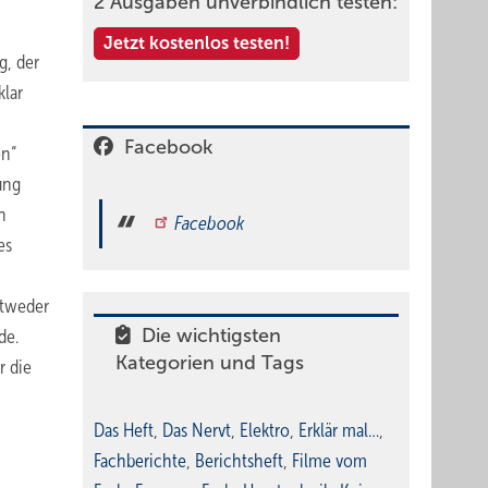
2 Ausgaben unverbindlich testen:
Jetzt kostenlos testen!
g, der
klar
Facebook
en“
ung
n
Facebook
es
ntweder
Die wichtigsten
de.
Kategorien und Tags
r die
Das Heft
,
Das Nervt
,
Elektro
,
Erklär mal…
,
Fachberichte
,
Berichtsheft
,
Filme vom