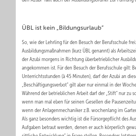
ÜBL ist kein „Bildungsurlaub“
So, wie der Lehrling für den Besuch der Berufsschule fre
Ausbildungsmaßnahmen (kurz ÜBL genannt) als Arbeitszeit
der Azubi morgens in Richtung überbetrieblicher Ausbil
angekommen ist. Für den Besuch der Berufsschule gilt: Be
Unterrichtsstunden (à 45 Minuten), darf der Azubi an di
„Beschäftigungsverbot“ gilt aber nur einmal in der Woche
Während der betrieblichen Arbeit darf der „Stift“ nur zu
wenn man mal eben für seinen Gesellen die Pausenzeitun
wenn der Anlagenmechaniker z.B. wochenlang im Garten 
Als ganz besonders wichtig ist die Fürsorgepflicht des A
Aufgaben betraut werden, denen er auch körperlich gewa
sittliche Entwicklung“ in Frage stellen. Besonders letzt