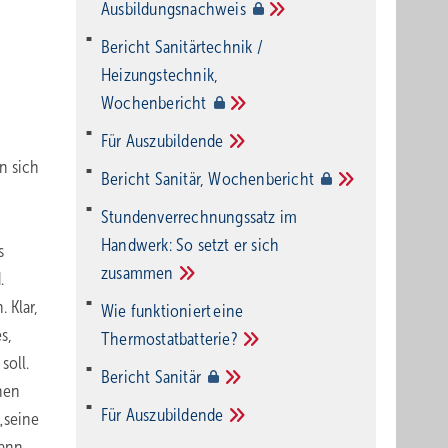
Ausbildungsnachweis
Bericht Sanitärtechnik /
Heizungstechnik,
Wochenbericht
Für
Auszubildende
n sich
Bericht Sanitär,
Wochenbericht
Stundenverrechnungssatz im
Handwerk: So setzt er sich
s
zusammen
.
 Klar,
Wie funktioniert eine
s,
Thermostatbatterie?
soll.
Bericht
Sanitär
hen
Für
Auszubildende
„seine
dann,