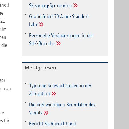
rholt
Ski­sprung-Spon­soring
he
Grohe feiert 70 Jahre Standort
zt.
Lahr
t im
Personelle Veränderungen in der
chen
SHK-Branche
 die
Meistgelesen
ser
Typische Schwachstellen in der
um von
Zirkulation
Die drei wichtigen Kenndaten des
lle
Ventils
s für
Bericht Fachbericht und