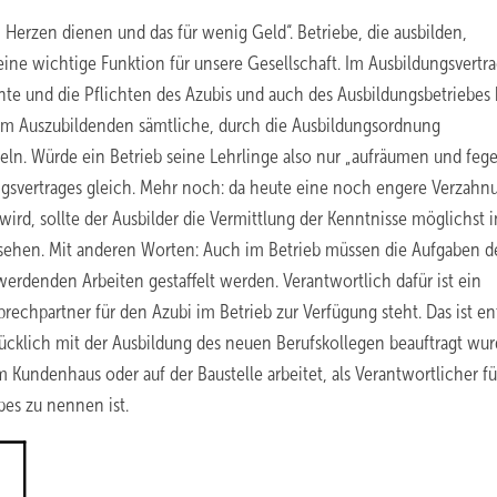
erzen dienen und das für wenig Geld“. Betriebe, die ausbilden,
e wichtige Funktion für unsere Gesellschaft. Im Ausbildungsvertra
hte und die Pflichten des Azubis und auch des Ausbildungsbetriebes 
, dem Auszubildenden sämtliche, durch die Ausbildungsordnung
eln. Würde ein Betrieb seine Lehrlinge also nur „aufräumen und feg
ungsvertrages gleich. Mehr noch: da heute eine noch engere Verzahn
ird, sollte der Ausbilder die Vermittlung der Kenntnisse möglichst i
sehen. Mit anderen Worten: Auch im Betrieb müssen die Aufgaben d
erdenden Arbeiten gestaffelt werden. Verantwortlich dafür ist ein
prechpartner für den Azubi im Betrieb zur Verfügung steht. Das ist e
drücklich mit der Ausbildung des neuen Berufskollegen beauftragt wur
m Kundenhaus oder auf der Baustelle arbeitet, als Verantwortlicher fü
ebes zu nennen ist.