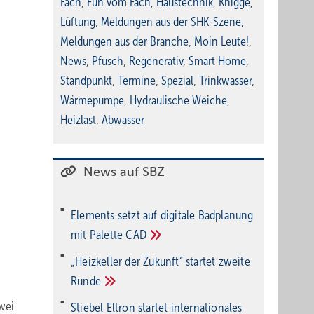
Fach
,
Fun vom Fach
,
Haustechnik
,
Knigge
,
Lüftung
,
Meldungen aus der SHK-Szene
,
Meldungen aus der Branche
,
Moin Leute!
,
News
,
Pfusch
,
Regenerativ
,
Smart Home
,
Standpunkt
,
Termine
,
Spezial
,
Trinkwasser
,
Wärmepumpe
,
Hydraulische Weiche
,
Heizlast
,
Abwasser
News auf SBZ
Elements setzt auf di­gi­ta­le Bad­pla­nung
mit Palette
CAD
„Heizkeller der Zu­kunft“ star­tet zwei­te
Run­de
zwei
Stiebel Eltron startet internatio­nales