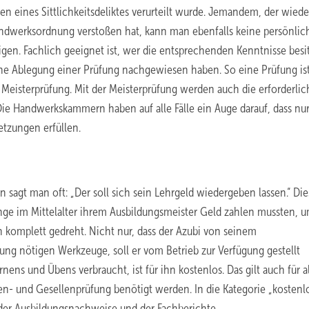
 eines Sittlichkeitsdeliktes verurteilt wurde. Jemandem, der wiede
andwerksordnung verstoßen hat, kann man ebenfalls keine persönlic
gen. Fachlich geeignet ist, wer die entsprechenden Kenntnisse besit
che Ablegung einer Prüfung nachgewiesen haben. So eine Prüfung is
 Meisterprüfung. Mit der Meisterprüfung werden auch die erforderli
ie Handwerkskammern haben auf alle Fälle ein Auge darauf, dass nur
etzungen erfüllen.
sagt man oft: „Der soll sich sein Lehrgeld wiedergeben lassen.“ Die
linge im Mittelalter ihrem Ausbildungsmeister Geld zahlen mussten, 
n komplett gedreht. Nicht nur, dass der Azubi von seinem
dung nötigen Werkzeuge, soll er vom Betrieb zur Verfügung gestellt
ns und Übens verbraucht, ist für ihn kostenlos. Das gilt auch für a
n- und Gesellenprüfung benötigt werden. In die Kategorie „kostenlo
 der Ausbildungsnachweise und der Fachberichte.