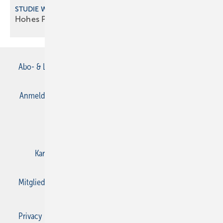
STUDIE WOHNUNGSLÜFTUNG
Hohes Potenzial für
Wärme rückgewinnung
Abo- & Leserservice
AGB
Alle Inhalte chronologisch
Anmelden
Anmeldung & Registrierung
Datenschutz
E-Paper
Gentner Verlag
Impressum
Karriere bei Gentner
Kontakt
Mediaservice
Mitgliedschaften und Engagement
Privacy Manager
Privacy Manager
RSS-Feed
SBZ Monteur abonnieren