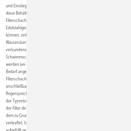
und Einstiegsöffnungen. Mit entsprechender Erdüberdeckung sind
diese Behälter befahrbar. In den Zulauf des Speichers wurde der
Filterschacht montiert. Schwebstoffe, die die Filterkassetten aus
Edelstahlgewebe mit einer Maschenweite von 0,4 mm nicht passieren
können, sinken als Feinteile zu Boden oder schwimmen auf an die
Wasseroberfläche, wie z. B. Blütenpollen. Das mit dem Filter
verbundene Ablaufrohr gewährleistet, dass weder Sediment noch
Schwimmschicht in den Speicher gelangt. Entlüftung und Überlauf
werden bei dieser Bauweise im Speicher oder im Filterschacht nach
Bedarf angeordnet. Um die Planung zu erleichtern, trägt der
Filterschacht als Produktbezeichnung die Zahl der maximal
anschließbaren Dachfläche. In diesem Fall wurde an den
Regenspeicher mit 300 m³ Fassungsvermögen ein Filterschacht mit
der Typenbezeichnung FS 2500 angeschlossen. Das bedeutet, dass
der Filter den Abfluss einer Dachfläche bis zu 2500 m² rückstaufrei bei
dem zu Grunde gelegten Bemessungsregen von 300 l/s x ha
verkraftet. Ist der Regenwasservorrat im unterirdischen Speicher ganz
aufgefüllt sein und fällt weiterhin Niederschlagswasser an, wird der