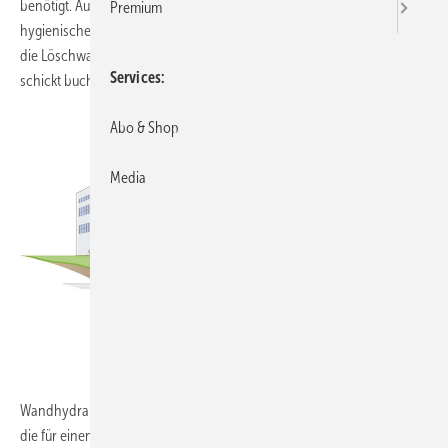
benötigt. Auf der anderen Seite dürfen die Trinkwasserleitungen aus
Premium
hygienischen Gründen nicht so groß ausgelegt werden, wie sie es für
die Löschwasserlieferung sein müssten. Die Lösung des Problems
Services
schickt buchstäblich der Himmel.
.
Abo & Shop
Media
.
Wandhydranten haben ordentlichen Durst. Einrichtungen dieser Art,
die für einen Betrieb durch die Feuerwehr vorgesehen sind, lechzen