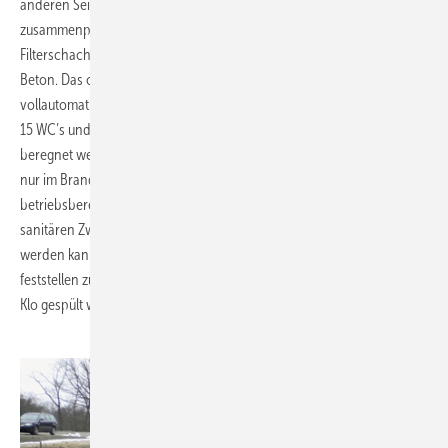
anderen Seite muss Wasser entsorgt werden. Da diese Situationen gut
zusammenpassen, entwässert sich das Dach heute über einen
Filterschacht in einen 300000 Liter fassenden Speicherbehälter aus
Beton. Das obere Drittel des Volumens wird bewirtschaftet –
vollautomatisch. Mit diesen 100000 Litern Regenwasser werden
15 WC’s und zwei Urinale versorgt. Im Stadion können Außenanlagen
beregnet werden. Auf diese Weise bleiben die Pumpen, die ja sonst
nur im Brandfall dienstlich werden, durch die ständige Nutzung
betriebsbereit. Eine Sondensteuerung sorgt dafür, dass für die
sanitären Zwecke tatsächlich nur der obere Zisternenbereich entleert
werden kann. Es ist somit also nicht zu befürchten, im Brandfall
feststellen zu müssen, dass der Löschwasservorrat buchstäblich ins
Klo gespült wurde.
.