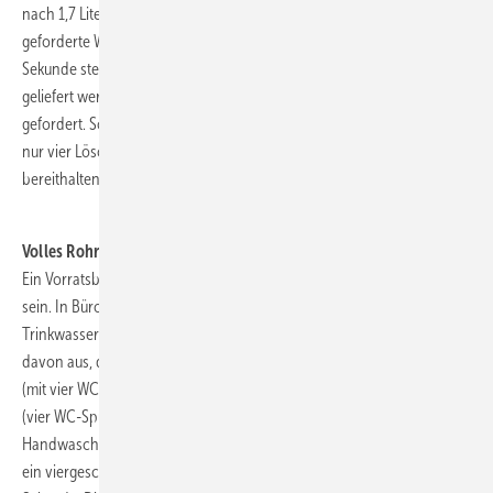
nach 1,7 Liter Wasser pro Sekunde. Die Feuerwehr kann die hier
geforderte Wassermenge aber sogar noch auf bis zu 8,3 Liter pro
Sekunde steigern. Dieser Volumenstrom, der pro Wandhydrant
geliefert werden muss, wird über einen Zeitraum von zwei Stunden
gefordert. So kommt es, dass man für den Betrieb von zum Beispiel
nur vier Löscheinrichtungen dieser Art 240000 Liter Wasser
bereithalten muss. Eine ganz schöne Menge für den Fall es Falles.
.
Volles Rohr - lange Füllzeit
Ein Vorratsbehälter mit einem Nutzvolumen von 240 m³ will gefüllt
sein. In Bürogebäuden oder in Schulen hält sich der
Trinkwasserbedarf allerdings in Grenzen. Geht man beispielsweise
davon aus, dass jede Etage eines Bürogebäudes über ein Damen-WC
(mit vier WC-Spülkästen, zwei Handwaschbecken), ein Herren WC
(vier WC-Spülkästen, drei Urinale mit Druckspülern und zwei
Handwaschbecken) sowie über eine Teeküche mit Spüle verfügt, hat
ein viergeschossiges Haus einen Trinkwasserbedarf von 1,75 Liter pro