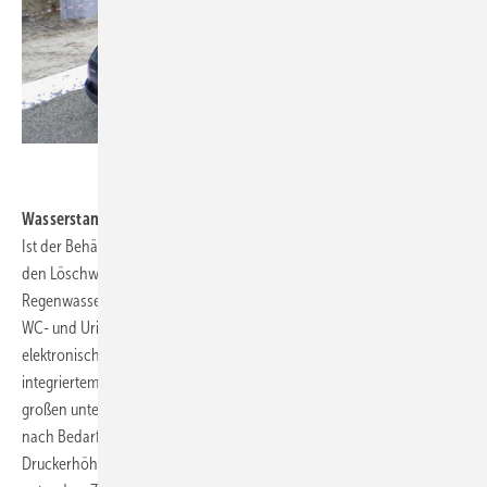
.
Wasserstand immer im Griff
Ist der Behälter - z. B. im Sommer nach längerer Trockenzeit - bis auf
den Löschwasservorrat von 200000 Liter entleert, wird mit der
Regenwasser-Zentrale über eine Systemtrennung Trinkwasser zur
WC- und Urinalspülung eingespeist. Diese Regenwasser-Zentrale mit
elektronischer Steuerung, Doppelpumpendruckerhöhung und
integriertem Vorlagebehälter steht im Gebäude. Unter Wasser in der
großen unterirdischen Zisterne steht die Zubringerpumpe und fördert
nach Bedarf, von der Regenwasser-Zentrale gesteuert. Die
Druckerhöhungsanlage ist zweistufig, sitzt im kompakten Regencenter