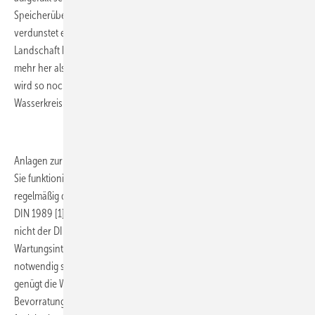
Speicherüberlauf in einen Regenwasserteich abgeleitet. Dort
verdunstet ein Teil, ein Teil versickert. Der Teich wurde als Teil der
Landschaft biotopartig angelegt. Das macht natürlich optisch sehr viel
mehr her als ein rein technisches Versickerungsbecken. In jedem Fall
wird so noch auf demselben Grundstück der natürliche
Wasserkreislauf kleinräumig geschlossen.
.
Anlagen zur Regenwassernutzung sind preiswert und unkompliziert.
Sie funktionieren zuverlässig, wenn Inspektion und Wartung
regelmäßig durchgeführt werden. Bei neuerer Bauart entsprechend
DIN 1989 [1] genügt ein jährlicher Check. Entspricht die Bautechnik
nicht der DIN 1989, sind die Angaben des Herstellers für die
Wartungsintervalle verbindlich. Dann kann es unter Umständen
notwendig sein, Filter öfter zu reinigen. Bei DIN-gemäßen Filtern
genügt die Wartung einmal jährlich. Dann ist sichergestellt, dass die
Bevorratung von Regenwasser zu Feuerlöschzwecken zuverlässig