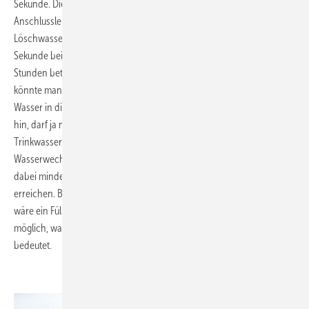
Sekunde. Die auf diesen Trinkwasserbedarf ausgelegte
Anschlussleitung des Gebäudes würde DN 40 sein. Zur Befüllung des
Löschwasser-Vorratsbehälters könnte diese maximal 2,6 Liter je
Sekunde beisteuern. Die Befüllungsdauer würde folglich fast 26
Stunden betragen. Auf die Idee, hier eine größere Leitung zu legen,
könnte man zwar kommen, aber es würde auch nicht viel nutzen. Das
Wasser in dieser nur selten genutzten Zuleitung zum Vorratsbehälter
hin, darf ja nicht schlecht werden. Deshalb muss man den
Trinkwasserbedarf des Gebäudes über diese Zuleitung führen, um
Wasserwechsel sicherzustellen. Der Trinkwasservolumenstrom muss
dabei mindesten 20 % des Auslegungsvolumenstromes der Zuleitung
erreichen. Bei einem Trinkwasserbedarf von 1,75 Liter pro Sekunde
wäre ein Füllvolumenstrom von maximal 8,75 Litern pro Sekunde
möglich, was aber immer noch einen satten Arbeitstag Fülldauer
bedeutet.
.