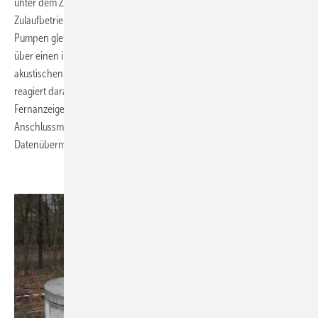
unter dem Zwischenbehälter und erhält so das Wasser im
Zulaufbetrieb mit leichtem Vordruck. Bei Spitzenbedarf laufen beide
Pumpen gleichzeitig, ansonsten abwechselnd einzeln. Sie verfügen
über einen integrierten Trockenlaufschutz. Mit einem optischen und
akustischen Signal weist die Steuerung auf Fehlfunktionen hin und
reagiert darauf. Der potenzialfreie Störmelder ermöglicht eine
Fernanzeige der Störung. Zudem verfügt die Steuerung über eine
Anschlussmöglichkeit für RS 232-Schnittstellen zur externen
Datenübermittlung.
.