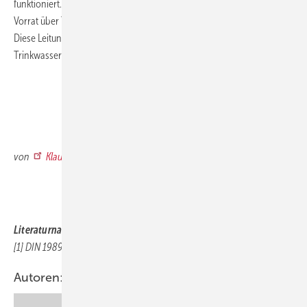
funktioniert. Auf diese Weise sind Überlegungen, den Löschwasser-
Vorrat über Trinkwasserleitungen anzulegen, überflüssig geworden.
Diese Leitungen bleiben nun so klein wie möglich - dem tatsächlichen
Trinkwasserbedarf angepasst… dem Himmel sei Dank.
.
.
von
Klaus W. König
.
.
Literaturnachweis:
[1] DIN 1989: Regenwassernutzungsanlagen
Autoren: