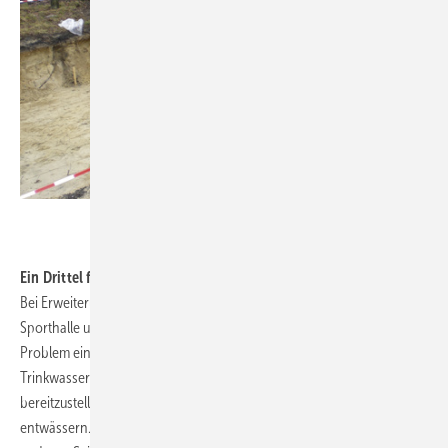
.
Ein Drittel für Sanitäres
Bei Erweiterung der Berlin Brandenburg International School um eine
Sporthalle und ein Stadion standen die Fachplaner ebenfalls vor dem
Problem einer großen Spreizung des Löschwasser- und
Trinkwasserbedarfs. Hier galt es aber nicht nur Löschwasser
bereitzustellen, sondern auch rund 2000 m² Stadiondachfläche zu
entwässern. Auf der einen Seite wird Wasser benötigt - auf der