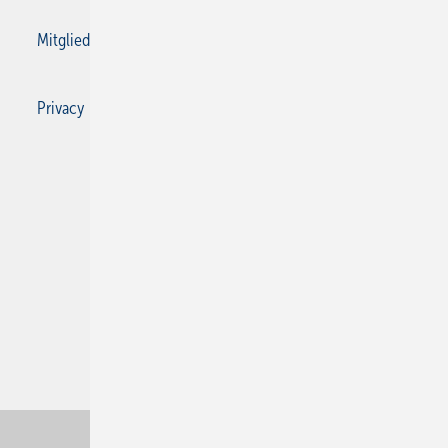
Mitgliedschaften und Engagement
Privacy Manager
Privacy Manager
RSS-Feed
SBZ Monteur abonnieren
© 2026 SBZ Monteur
Nach oben