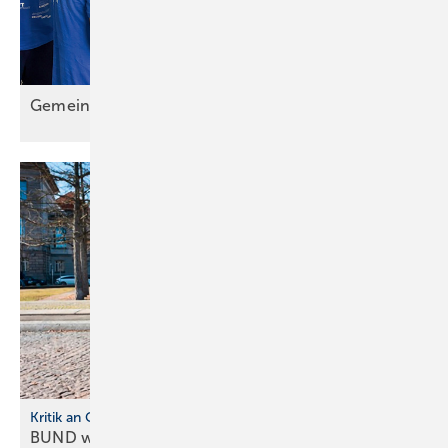
Gemein sam wachsen: Das Lehrlingscamp
2025
Kritik an Gebäudemode rnisierungsgesetz
BUND warnt vor neuer
Heizkostenfalle