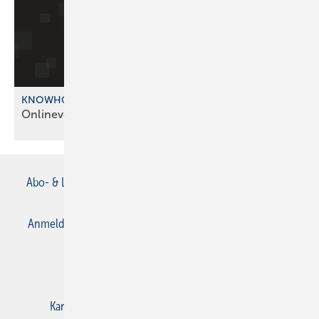
KNOWHOW DIGITAL
Onlineveranstalt ung: Hands on
Handwerk
Abo- & Leserservice
AGB
Alle Inhalte chronologisch
Anmelden
Anmeldung & Registrierung
Datenschutz
E-Paper
Gentner Verlag
Impressum
Karriere bei Gentner
Kontakt
Mediaservice