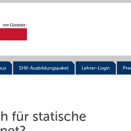
kus
SHK-Ausbildungspaket
Lehrer-Login
Pr
 für statische
gnet?