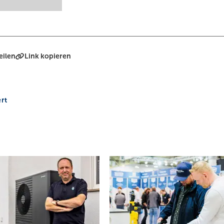
eilen
Link kopieren
rt