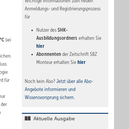
Wichtige Informationen zum neuen
Anmeldungs- und Registrierungsprozess
für
Nutzer des
SHK-
Ausbildungsordners
erhalten Sie
 °C
bei
hier
Abonnenten
der Zeitschrift SBZ
ichen.
Monteur erhalten Sie
hier
luss
ogie
d für
Noch kein Abo?
Jetzt über alle Abo-
Angebote informieren und
nur
Wissensvorsprung sichern.
 der
n
Aktuelle Ausgabe