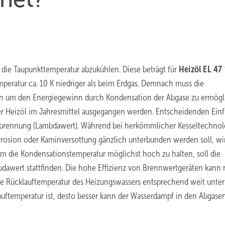
 die Taupunkttemperatur abzukühlen. Diese beträgt für
Heizöl EL 47
mperatur ca. 10 K niedriger als beim Erdgas. Demnach muss die
en um den Energiegewinn durch Kondensation der Abgase zu ermögl
Liter Heizöl im Jahresmittel ausgegangen werden. Entscheidenden Einf
Verbrennung (Lambdawert). Während bei herkömmlicher Kesseltechnol
rosion oder Kaminversottung gänzlich unterbunden werden soll, wir
m die Kondensationstemperatur möglichst hoch zu halten, soll die
awert stattfinden. Die hohe Effizienz von Brennwertgeräten kann 
ie Rücklauftemperatur des Heizungswassers entsprechend weit unter
lauftemperatur ist, desto besser kann der Wasserdampf in den Abgase