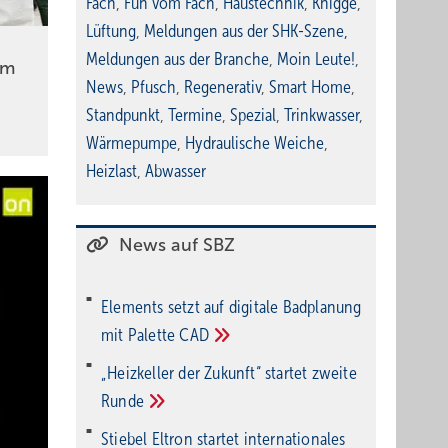
Fach
,
Fun vom Fach
,
Haustechnik
,
Knigge
,
Lüftung
,
Meldungen aus der SHK-Szene
,
Meldungen aus der Branche
,
Moin Leute!
,
um
News
,
Pfusch
,
Regenerativ
,
Smart Home
,
Standpunkt
,
Termine
,
Spezial
,
Trinkwasser
,
Wärmepumpe
,
Hydraulische Weiche
,
Heizlast
,
Abwasser
News auf SBZ
Elements setzt auf di­gi­ta­le Bad­pla­nung
mit Palette
CAD
„Heizkeller der Zu­kunft“ star­tet zwei­te
Run­de
Stiebel Eltron startet internatio­nales