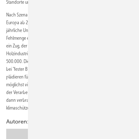
Standorte und Arbeitsplätze."
Nach Szenarien der UN-Landwirtschaftsorganisation FAO droht
Europa ab 2020 eine dramatische Holzverknappung. Sie schätzt die
jährliche Unterversorgung auf 430 Mio. Kubikmeter Holz. Diese
Fehlmenge entspräche rund 17 Mio. Güterwagen mit Holzstämmen;
ein Zug, der viermal um die Erde reichte. Die europäische
Holzindustrie sichert rund 2,7 Mio. Arbeitsplätze, die deutsche etwa
500.000. Die Bioenergiebranche weist laut Bundesumweltministerium
bei "fester Biomasse" nur 47.600 Arbeitsplätze aus. EPF und VHI
plädieren für eine Kaskadennutzung: Holz und Holzabfälle sollen über
möglichst viele Verwertungsstufen stofflich genutzt werden. Am Ende
der Verarbeitungs-, Recycling- und Verwertungskette könne Holz
dann verbrannt werden. So verlängere sich auch die
klimaschützende CO2-Speicherung im Holz.
Autoren: