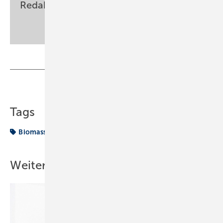
Redaktion
sbz-monteur@my-shk.de
Teilen
Link kopieren
Tags
Biomasse
Weitere Inhalte