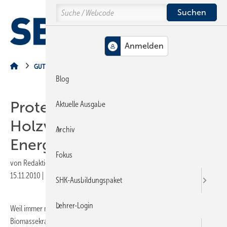
Springe
Springe
Springe
Search
auf
auf
auf
Hauptinhalt
Hauptmenü
SiteSearch
MENÜ
GUT ZU WISSEN
Blog
Protest gegen
Aktuelle Ausgabe
Holzverbrennung zur reinen
Archiv
Energiegewinnung
Fokus
von
Redaktion
15.11.2010
|
Druckvorschau
SHK-Ausbildungspaket
Lehrer-Login
Weil immer mehr industriell nutzbares Holz unwiederbringlich in
Biomassekraftwerken sowie gewerblichen und privaten