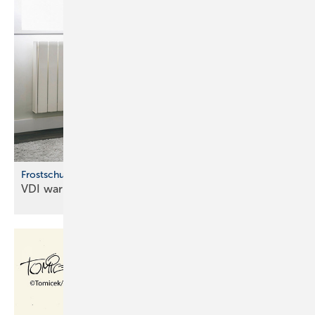
Frostschutz für Wasserleitungen
VDI warnt vor Frostschäden an
Leitungen