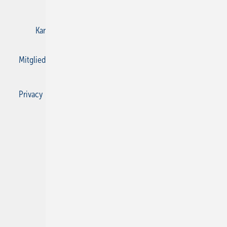
E-Paper
Gentner Verlag
Impressum
Karriere bei Gentner
Kontakt
Mediaservice
Mitgliedschaften und Engagement
Privacy Manager
Privacy Manager
RSS-Feed
SBZ Monteur abonnieren
© 2026 SBZ Monteur