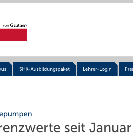
kus
SHK-Ausbildungspaket
Lehrer-Login
Pr
rmepumpen
renzwerte seit Januar