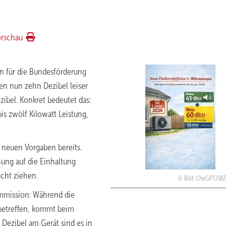
orschau
en für die Bundesförderung
n nun zehn Dezibel leiser
zibel. Konkret bedeutet das:
is zwölf Kilowatt Leistung,
e neuen Vorgaben bereits.
nung auf die Einhaltung
cht ziehen.
Bild: CheGPT/SB
Immission: Während die
 betreffen, kommt beim
 Dezibel am Gerät sind es in