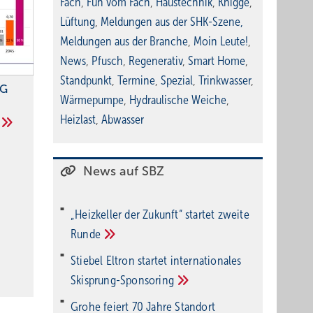
Fach
,
Fun vom Fach
,
Haustechnik
,
Knigge
,
Lüftung
,
Meldungen aus der SHK-Szene
,
Meldungen aus der Branche
,
Moin Leute!
,
News
,
Pfusch
,
Regenerativ
,
Smart Home
,
Standpunkt
,
Termine
,
Spezial
,
Trinkwasser
,
NG
Wärmepumpe
,
Hydraulische Weiche
,
Heizlast
,
Abwasser
News auf SBZ
„Heizkeller der Zu­kunft“ star­tet zwei­te
Run­de
Stiebel Eltron startet internatio­nales
Ski­sprung-Spon­soring
Grohe feiert 70 Jahre Standort