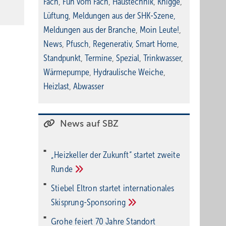
Fach
,
Fun vom Fach
,
Haustechnik
,
Knigge
,
Lüftung
,
Meldungen aus der SHK-Szene
,
Meldungen aus der Branche
,
Moin Leute!
,
News
,
Pfusch
,
Regenerativ
,
Smart Home
,
Standpunkt
,
Termine
,
Spezial
,
Trinkwasser
,
Wärmepumpe
,
Hydraulische Weiche
,
Heizlast
,
Abwasser
News auf SBZ
„Heizkeller der Zu­kunft“ star­tet zwei­te
Run­de
Stiebel Eltron startet internatio­nales
Ski­sprung-Spon­soring
Grohe feiert 70 Jahre Standort