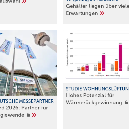
tauswahl
Gehälter liegen über viel
Erwartungen
STUDIE WOHNUNGSLÜFTU
Hohes Potenzial für
UTSCHE MESSEPARTNER
Wärme rückgewinnung
d 2026: Partner f ür
rgiewende