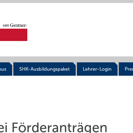
kus
SHK-Ausbildungspaket
Lehrer-Login
Pr
i Förderanträgen