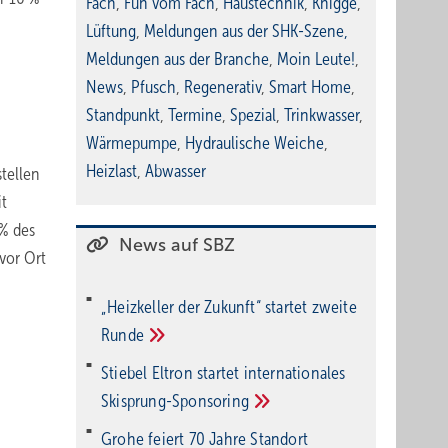
Fach
,
Fun vom Fach
,
Haustechnik
,
Knigge
,
Lüftung
,
Meldungen aus der SHK-Szene
,
Meldungen aus der Branche
,
Moin Leute!
,
News
,
Pfusch
,
Regenerativ
,
Smart Home
,
Standpunkt
,
Termine
,
Spezial
,
Trinkwasser
,
Wärmepumpe
,
Hydraulische Weiche
,
Heizlast
,
Abwasser
tellen
it
% des
News auf SBZ
vor Ort
„Heizkeller der Zu­kunft“ star­tet zwei­te
Run­de
Stiebel Eltron startet internatio­nales
Ski­sprung-Spon­soring
Grohe feiert 70 Jahre Standort