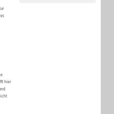
zur
ies
ne
ft hier
und
eicht