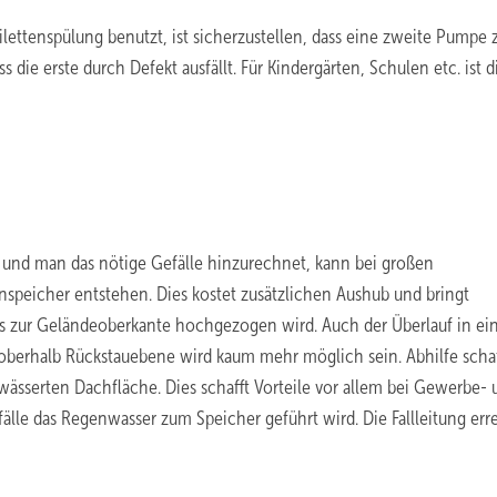
ettenspülung benutzt, ist sicherzustellen, dass eine zweite Pumpe 
ss die erste durch Defekt ausfällt. Für Kindergärten, Schulen etc. ist d
n und man das nötige Gefälle hinzurechnet, kann bei großen
nspeicher entstehen. Dies kostet zusätzlichen Aushub und bringt
s zur Geländeoberkante hochgezogen wird. Auch der Überlauf in ei
 oberhalb Rückstauebene wird kaum mehr möglich sein. Abhilfe schaf
ässerten Dachfläche. Dies schafft Vorteile vor allem bei Gewerbe- 
fälle das Regenwasser zum Speicher geführt wird. Die Fallleitung err