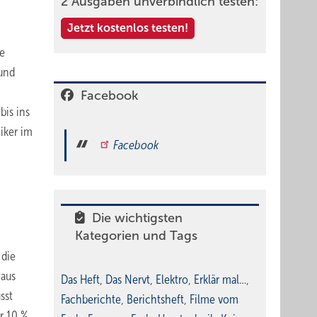
2 Ausgaben unverbindlich testen:
Jetzt kostenlos testen!
ne
und
Facebook
bis ins
iker im
Facebook
Die wichtigsten
Kategorien und Tags
 die
 aus
Das Heft
,
Das Nervt
,
Elektro
,
Erklär mal…
,
sst
Fachberichte
,
Berichtsheft
,
Filme vom
er 10 %