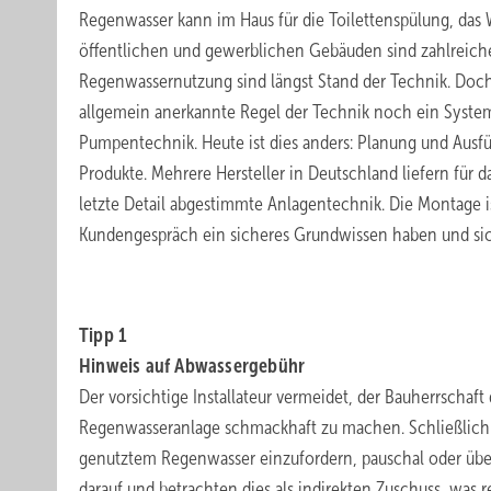
Regenwasser kann im Haus für die Toilettenspülung, d
öffentlichen und gewerblichen Gebäuden sind zahlreich
Regenwassernutzung sind längst Stand der Technik. Doch
allgemein anerkannte Regel der Technik noch ein Syste
Pumpentechnik. Heute ist dies anders: Planung und Ausfü
Produkte. Mehrere Hersteller in Deutschland liefern für d
letzte Detail abgestimmte Anlagentechnik. Die Montage
Kundengespräch ein sicheres Grundwissen haben und si
.
Tipp 1
Hinweis auf Abwassergebühr
Der vorsichtige Installateur vermeidet, der Bauherrschaf
Regenwasseranlage schmackhaft zu machen. Schließlich 
genutztem Regenwasser einzufordern, pauschal oder über
darauf und betrachten dies als indirekten Zuschuss, was r