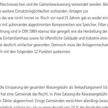
as Wäschewaschen und die Gartenbewässerung verwendet werden. Bei
e weitere Einsatzmöglichkeiten vorhanden. Anlagen zur
 das war nicht immer so. Noch vor rund 15 Jahren gab es weder ei
m mit aufeinander abgestimmten Komponenten wie Speicher, Filter 
hrung sind in DIN 1989 ebenso klar geregelt wie die Herstellung der
as Einfamilienhaus sowie für öffentliche Gebäude und Industrie eine 
 ist deutlich einfacher geworden. Dennoch muss der Anlagenmechan
ch mit den folgenden 12 Punkten auskennen.
t die Einsparung der gesamten Wassergebühr als Verkaufsargument für
hat eine Gemeinde das Recht, in ihrer Satzung die Abwassergebühr
 Zähler abgerechnet. Einige Gemeinden verzichten allerdings bewu
echtlich zulässig ist - bis zu einer Anzahl von 10 % der Haushalte od