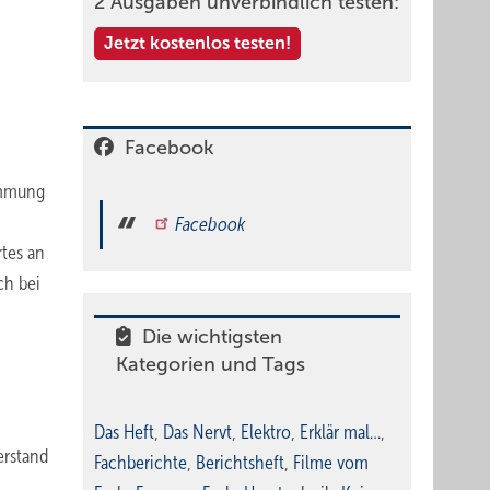
2 Ausgaben unverbindlich testen:
Jetzt kostenlos testen!
Facebook
ämmung
Facebook
tes an
ch bei
Die wichtigsten
Kategorien und Tags
Das Heft
,
Das Nervt
,
Elektro
,
Erklär mal…
,
erstand
Fachberichte
,
Berichtsheft
,
Filme vom