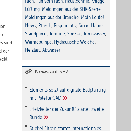
Fach
,
Fun vom Fach
,
Haustechnik
,
Knigge
,
Lüftung
,
Meldungen aus der SHK-Szene
,
Meldungen aus der Branche
,
Moin Leute!
,
News
,
Pfusch
,
Regenerativ
,
Smart Home
,
gen.
Standpunkt
,
Termine
,
Spezial
,
Trinkwasser
,
en
Wärmepumpe
,
Hydraulische Weiche
,
es sind
Heizlast
,
Abwasser
d der
eckt,
News auf SBZ
Elements setzt auf di­gi­ta­le Bad­pla­nung
mit Palette
CAD
„Heizkeller der Zu­kunft“ star­tet zwei­te
Run­de
Stiebel Eltron startet internatio­nales