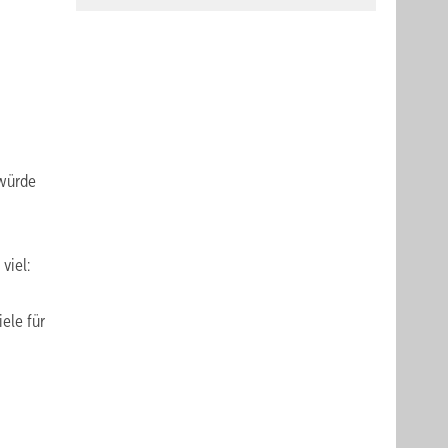
 würde
viel:
ele für