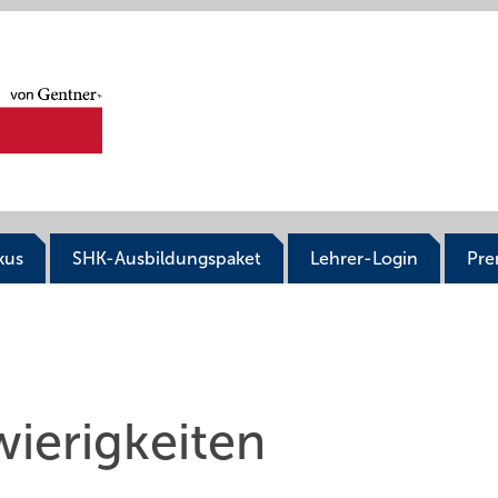
kus
SHK-Ausbildungspaket
Lehrer-Login
Pr
ierigkeiten