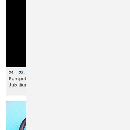
24. - 28. November 2025, online
Kompetenzwoche Haus­tech­nik (KWHT) fei­ert
Ju­bi­lä­um