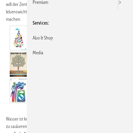
Premium
will der Zentralverband Sanitär Heizung Klima (ZVSHK) auf die weltweit
lebenswichtige Bedeutung der Ressource Wasser aufmerksam
machen.
Services
Abo & Shop
Media
Wasser ist knapp – nur nicht bei uns. Weltweit jedoch wird der Zugang
zu sauberem Trinkwasser künftig über politische, wirtschaftliche und