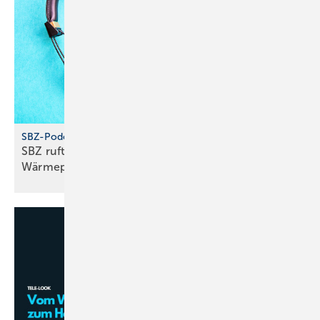
SBZ-Podcast
SBZ ruft an – Folge 2: Neue Erkennt­nisse beim
Wärme­pumpen­test