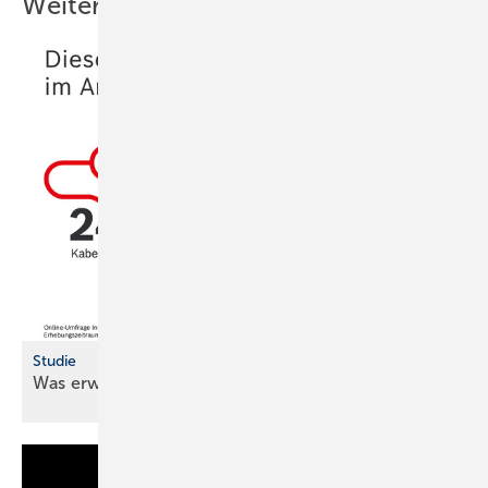
Weitere Inhalte
Studie
Was erwarten SHK-Handwerker von
Akkus?