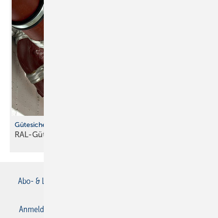
Gütesicherung für Rohrbefestigungen
RAL-Gütezeichen hilft bei der
Produktauswahl
Abo- & Leserservice
AGB
Alle Inhalte chronologisch
Anmelden
Anmeldung & Registrierung
Datenschutz