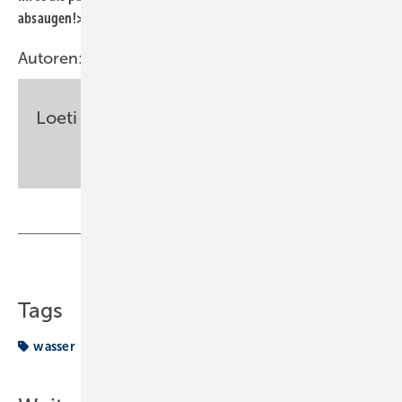
absaugen!>>>
Flyer_Wasser_ist_Leben
<<<
Autoren:
Loeti
sbz-monteur@my-shk.de
Teilen
Link kopieren
Tags
wasser