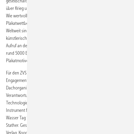
gesellschaftliche Belange der Nationen entscheiden – kurz gesagt:
über Krieg und Frieden.
Wie wertvoll Wasser für uns alle ist, soll der internationale
Plakatwettbewerb „Wasser ist Leben“ auf einen Blick deutlich machen.
Weltweit sind Studenten aus Kunst und Design aufgerufen, sich mit
künstlerischen Werken daran zu beteiligen. Bereits 2011 feierte der
Aufruf an den kreativen Nachwuchs seine viel beachtete Premiere mit
rund 5000 Einsendungen. Etwa eine Million Menschen sahen die
Plakatmotive in Ausstellungen rund um den Globus.
Für den ZVSHK als Initiator der Kampagne ist das internationale
Engagement selbstverständlich. „Eingebunden in unsere weltweite
Dachorganisation, das World Plumbing Council, stehen wir zu unserer
Verantwortung, die bewährten Standards und die ausgefeilte
Technologie der deutschen Trinkwasserversorgung zum Maßstab und
Instrument für Länder werden zu lassen, in denen das Grundrecht auf
Wasser Tag für Tag missachtet wird“, sagt ZVSHK-Präsident Manfred
Stather. Gesponsert wird das Projekt von Duravit und dem Gentner
Verlag. Kooperationspartner sind UN Water, der World Plumbing