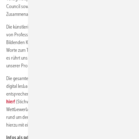
Council sowie die Deutsche Gesellschaft für internationale
Zusammenarbeit (GIZ).
Die künstlerische Leitung des Plakatwettbewerbs liegt in den Händen
von Professor Heinz-Jürgen Kristahn ehemals Universität der
Bildenden Künste in Berlin. Der Projektpartner des ZVSHK findet klare
Worte zum Thema: „Alle drei Sekunden verdurstet ein Mensch – aber
es rührt uns nicht an. Die Tatsache versinkt hierzulande im Strudel
unserer Probleme und Problemchen.“
Die gesamte Kommunikation rund um den Wettbewerb wird mit einem
digital lesbaren QR-Code versehen, der direkt auf eine
entsprechende Webseite des ZVSHK führt.
Weitere Infos gibt es
hier!
(Stichwort: Wasser ist Leben 2015). Die 100 besten
Wettbewerbsmotive sind im nächsten Jahr in Wanderausstellungen
rund um den Globus zu sehen. Am 22. März 2015 (Weltwassertag) fällt
hierzu mit einer großen Gewinnerausstellung der Startschuss in Berlin.
Infos als pdf. hier direkt