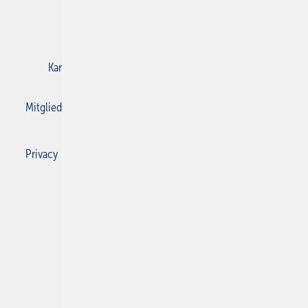
E-Paper
Gentner Verlag
Impressum
Karriere bei Gentner
Kontakt
Mediaservice
Mitgliedschaften und Engagement
Privacy Manager
Privacy Manager
RSS-Feed
SBZ Monteur abonnieren
© 2026 SBZ Monteur