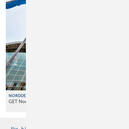
NORDDEUTSCHE MESSEPARTNER
GET Nord 2026: Partner f ür die
Energiewende
Abo- & Leserservice
AGB
Alle Inhalte chronologisch