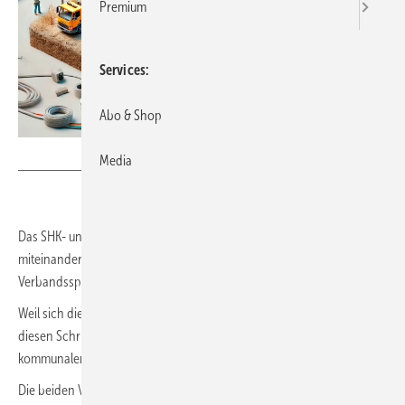
Premium
Services
Abo & Shop
Bild: DALL·E/Held/SBZ Monteur
Media
Das SHK- und Elektrohandwerk im Land wollen zukünftig noch enger
miteinander kooperieren. Das beschlossen die beiden
Verbandsspitzen bei einer gemeinsamen Vorstandssitzung.
Weil sich die Haus- und Gebäudetechnik stark verändert, will man
diesen Schritt aktiv gestalten und sich so auch gemeinsam gegenüber
kommunalen Unternehmen oder neuen Mitbewerbern wehren.
Die beiden Verbände sehen zahlreiche Ansatzpunkte sowohl in der