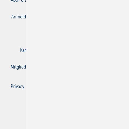
Anmelden
Anmeldung & Registrierung
Datenschutz
E-Paper
Gentner Verlag
Impressum
Karriere bei Gentner
Kontakt
Mediaservice
Mitgliedschaften und Engagement
Privacy Manager
Privacy Manager
RSS-Feed
SBZ Monteur abonnieren
© 2026 SBZ Monteur