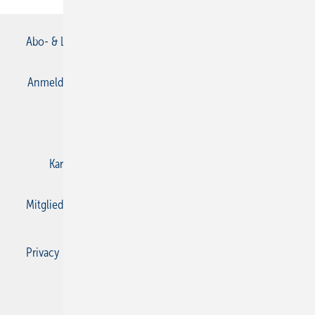
Abo- & Leserservice
AGB
Alle Inhalte chronologisch
Anmelden
Anmeldung & Registrierung
Datenschutz
E-Paper
Gentner Verlag
Impressum
Karriere bei Gentner
Kontakt
Mediaservice
Mitgliedschaften und Engagement
Privacy Manager
Privacy Manager
RSS-Feed
SBZ Monteur abonnieren
© 2026 SBZ Monteur