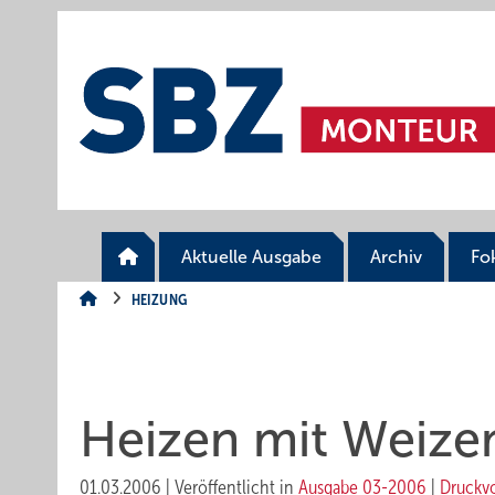
Springe
Springe
Springe
auf
auf
auf
Hauptinhalt
Hauptmenü
SiteSearch
Aktuelle Ausgabe
Archiv
Fo
HEIZUNG
Heizen mit Weiz
01.03.2006
|
Veröffentlicht in
Ausgabe 03-2006
|
Druckv