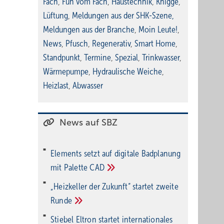
Fach
,
Fun vom Fach
,
Haustechnik
,
Knigge
,
Lüftung
,
Meldungen aus der SHK-Szene
,
Meldungen aus der Branche
,
Moin Leute!
,
News
,
Pfusch
,
Regenerativ
,
Smart Home
,
Standpunkt
,
Termine
,
Spezial
,
Trinkwasser
,
Wärmepumpe
,
Hydraulische Weiche
,
Heizlast
,
Abwasser
News auf SBZ
Elements setzt auf di­gi­ta­le Bad­pla­nung
mit Palette
CAD
„Heizkeller der Zu­kunft“ star­tet zwei­te
Run­de
Stiebel Eltron startet internatio­nales