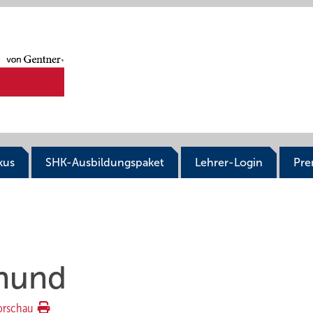
kus
SHK-Ausbildungspaket
Lehrer-Login
Pr
enund
orschau